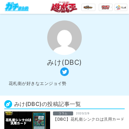
みけ(DBC)
花札衛が好きなエンジョイ勢
みけ(DBC)の投稿記事一覧
コラム
2020/2/9
【DBC】花札衛シンクロは汎用カード