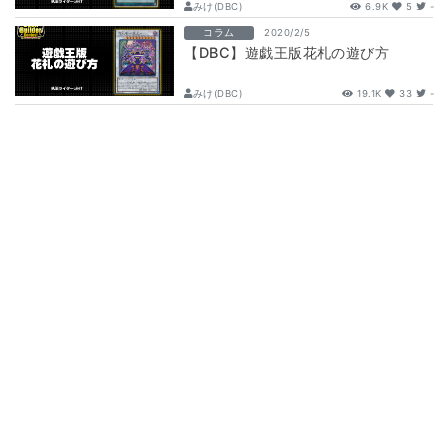
みけ(DBC)
6.9K
5
-
コラム
2020/2/5
【DBC】遊戯王版花札の遊び方
みけ(DBC)
19.1K
33
-