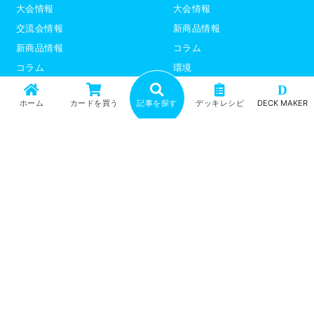
大会情報
大会情報
交流会情報
新商品情報
新商品情報
コラム
コラム
環境
環境
デッキレシピ
D
ホーム
カードを買う
記事を探す
デッキレシピ
DECK MAKER
デッキレシピ
デッキテーマ解説
デッキテーマ解説
ライター紹介
ライター紹介
デュエプレ
ポケモンカード
トップ
記事一覧
記事ランキング
最新情報
新商品情報
コラム
環境