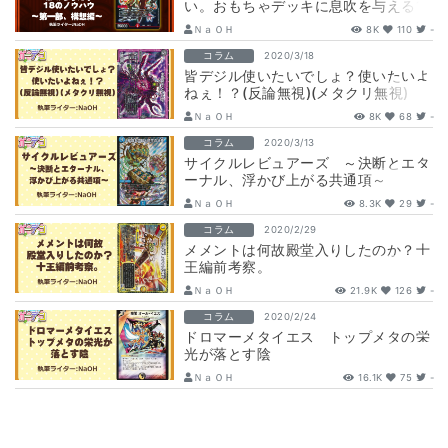
い。おもちゃデッキに息吹を与える18
のノウハウ ～第一部、構想編～
ＮａＯＨ
8K
110
-
コラム
2020/3/18
皆デジル使いたいでしょ？使いたいよ
ねぇ！？(反論無視)(メタクリ無視)
ＮａＯＨ
8K
68
-
コラム
2020/3/13
サイクルレビュアーズ ～決断とエタ
ーナル、浮かび上がる共通項～
ＮａＯＨ
8.3K
29
-
コラム
2020/2/29
メメントは何故殿堂入りしたのか？十
王編前考察。
ＮａＯＨ
21.9K
126
-
コラム
2020/2/24
ドロマーメタイエス トップメタの栄
光が落とす陰
ＮａＯＨ
16.1K
75
-