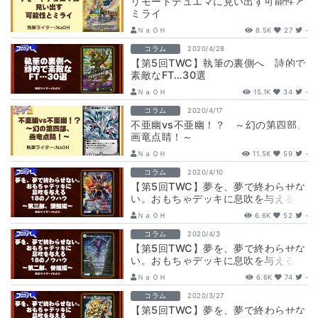
リモートデュエマに見い出す可能性と
ミライ
ＮａＯＨ
8.5K
27
-
コラム
2020/4/28
【第5回TWC】執筆の裏側へ 詩的で
素敵なFT…30選
ＮａＯＨ
15.1K
34
-
コラム
2020/4/17
不亜幽vs不亜幽！？ ～幻の第四部、
画竜点睛！～
ＮａＯＨ
11.5K
59
-
コラム
2020/4/10
【第5回TWC】夢を、夢で終わらせな
い。おもちゃデッキに息吹を与える18
のノウハウ ～第三部、調整編～
ＮａＯＨ
6.6K
52
-
コラム
2020/4/3
【第5回TWC】夢を、夢で終わらせな
い。おもちゃデッキに息吹を与える18
のノウハウ ～第二部、骨組編～
ＮａＯＨ
6.6K
74
-
コラム
2020/3/27
【第5回TWC】夢を、夢で終わらせな