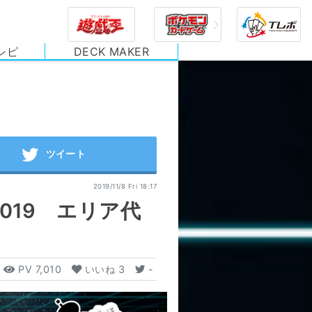
シピ
DECK MAKER
2019/11/8 Fri 18:17
019 エリア代
PV
7,010
いいね
3
-