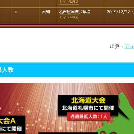
出典：
デュ
過人数