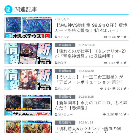
関連記事
2026/4/13
【逆転神VS切札竜 99.9％OFF】環境
カードを格安販売！4/14はカーナベ
ルでお買物！【カーナベルの日/ガ…
ジェシカ
17.4K
1
-
最新情報
2023/11/30
【壊れるのが仕事】《タンクリオ-2》
が『竜皇神爆輝』に収録判明！
北白河
3.5K
6
-
最新情報
2023/6/20
【ういまま】《一王二命三眼槍》が
『アビス・レボリューション 第2弾
忍邪乱武』に収録判明！
ボルスズ
5.6K
208
-
最新情報
2025/3/25
【新章開幕】今月のコロコロ、もう読
んだ？【春爛漫】
たけじょー
3.3K
10
-
最新情報
2024/1/22
《切札勝太&カツキング -熱血の物