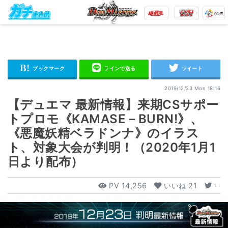
2019/12/23 Mon 18:16
【デュエマ 最新情報】来期CSサポー
トプロモ《KAMASE－BURN!》、
《悪魔妖精ベラドンナ》のイラス
ト、対象大会が判明！（2020年1月1
日より配布）
PV
14,256
いいね
21
-