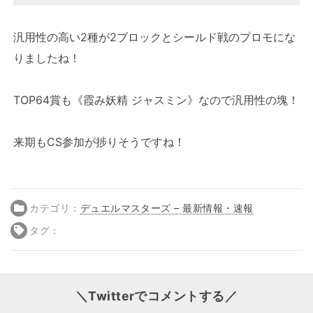
汎用性の高い2種が2ブロックとシールド戦のプロモにな
りましたね！
TOP64賞も《霞み妖精 ジャスミン》なので汎用性の塊！
来期もCS参加が捗りそうですね！
カテゴリ：
デュエルマスターズ – 最新情報・速報
タグ：
＼Twitterでコメントする／