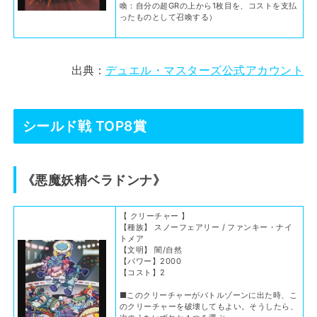
喚：自分の超GRの上から1枚目を、コストを支払
ったものとして召喚する）
出典：
デュエル・マスターズ公式アカウント
シールド戦 TOP8賞
《悪魔妖精ベラドンナ》
【 クリーチャー 】
【種族】 スノーフェアリー / ファンキー・ナイ
トメア
【文明】 闇/自然
【パワー】2000
【コスト】2
■このクリーチャーがバトルゾーンに出た時、こ
のクリーチャーを破壊してもよい。そうしたら、