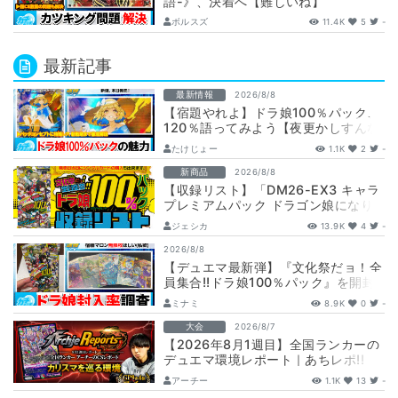
語-》、決着へ【難しいね】
ボルスズ
11.4K
5
-
最新記事
最新情報
2026/8/8
【宿題やれよ】ドラ娘100％パック、
120％語ってみよう【夜更かしすんな
よ】
たけじょー
1.1K
2
-
新商品
2026/8/8
【収録リスト】「DM26-EX3 キャラ
プレミアムパック ドラゴン娘になり
たくないっ！ 文化祭だョ！全員集
ジェシカ
13.9K
4
-
合!…
2026/8/8
【デュエマ最新弾】『文化祭だョ！全
員集合!!ドラ娘100％パック』を開封
して封入率調査！【25周年/ドラゴン
ミナミ
8.9K
0
-
娘…
大会
2026/8/7
【2026年8月1週目】全国ランカーの
デュエマ環境レポート｜あちレポ!!
【毎週金曜更新】
アーチー
1.1K
13
-