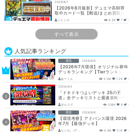
2026/8/7
【2026年8月最新】デュエマ高額買
取中カード一覧【郵送/まとめ買取/買
取表/相場/金トレジャー】
ジェシカ
8.3K
7
-
すべて表示
人気記事ランキング
環境
2026/8/6
【2026年7月環境】オリジナル最強
デッキランキング【Tierランキン
グ】
あーくん
5.5M
1.2K
-
2026/4/4
『ドキドキつよいデッキ 25の王
道』全デッキリストと最速攻略一覧
【DM26-SD1】
ボルスズ
338K
9
-
環境
2026/8/6
【環境考察】アドバンス環境 2026
年7月【最強デッキ】
ちくわ。/ア...
4.3M
3.1K
-