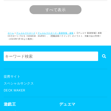
すべて表示
ホーム
»
デュエルマスターズ
»
デュエルマスターズ – 最新情報・速報
»
【デュエマ 最新情報】来期
CSサポートプロモ《KAMASE－BURN!》、《悪魔妖精ベラドンナ》のイラスト、対象大会が判明！
（2020年1月1日より配布）
提携サイト
スペシャルサンクス
DECK MAKER
遊戯王
デュエマ