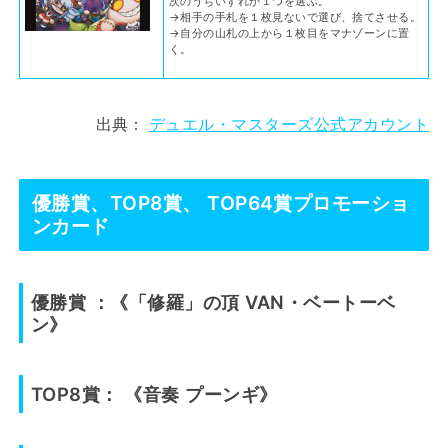
次のうちいずれか１つを選ぶ。
→相手の手札を１枚見ないで選び、捨てさせる。
→自分の山札の上から１枚目をマナゾーンに置
く。
出典：
デュエル・マスターズ公式アカウント
優勝賞、TOP8賞、 TOP64賞プロモーショ
ンカード
優勝賞 ：《「修羅」の頂 VAN・ベートーベ
ン》
TOP8賞： 《音奏 プーンギ》