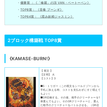
優勝賞 ：《「修羅」の頂 VAN・ベートーベン》
TOP8賞： 《音奏 プーンギ》
TOP64賞： 《霞み妖精ジャスミン》
2ブロック構築戦 TOP8賞
《KAMASE-BURN!》
【 呪文 】
【文明】 火
【コスト】3
■S・トリガー（この呪文をシールドゾーンから
手札に加える時、コストを支払わずにすぐ唱えて
もよい）
■GR召喚する。その後、相手のクリーチャーを1
体選んでもよい。そのGRクリーチャーと、選ん
だ相手のクリーチャーをバトルさせる。（GR召