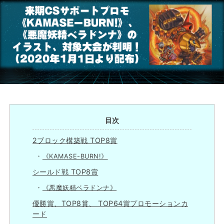
目次
2ブロック構築戦 TOP8賞
《KAMASE-BURN!》
シールド戦 TOP8賞
《悪魔妖精ベラドンナ》
優勝賞、TOP8賞、 TOP64賞プロモーションカ
ード