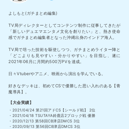
よしもと(ガチまとめ編集)
TV局ディレクターとしてコンテンツ制作に従事してきたが
「新しいデュエマエンタメ文化を創りたい」と、熱き使命
感でガチまとめ編集者となった沖縄出身のインドア海人。
TV局で培った技術を駆使しつつ、ガチまとめライター陣と
「どこよりも見やすい・分かりやすい」を目指し、遂に
2021年06月に月間約500万PVを達成。
日々Vtuberやアニメ、映画から演出を学んでいる。
好きなデッキは、初めてCSで優勝した思い入れのある【青
魔導具】。
【大会実績】
・2021/04/24 第21回アドCS【シールド戦】 2位
・2021/04/18 TSUTAYA鈴鹿店2ブロック戦 優勝
・2020/12/13 第58回CB津店DMCS 3位
・2020/09/13 第56回CB津店DMCS 3位