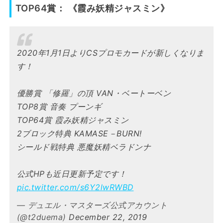
TOP64賞： 《霞み妖精ジャスミン》
2020年1月1日よりCSプロモカードが新しくなりま
す！
優勝賞 「修羅」の頂 VAN・ベートーベン
TOP8賞 音奏 プーンギ
TOP64賞 霞み妖精ジャスミン
2ブロック特典 KAMASE－BURN!
シールド戦特典 悪魔妖精ベラドンナ
公式HPも近日更新予定です！
pic.twitter.com/s6Y2lwRWBD
— デュエル・マスターズ公式アカウント
(@t2duema)
December 22, 2019