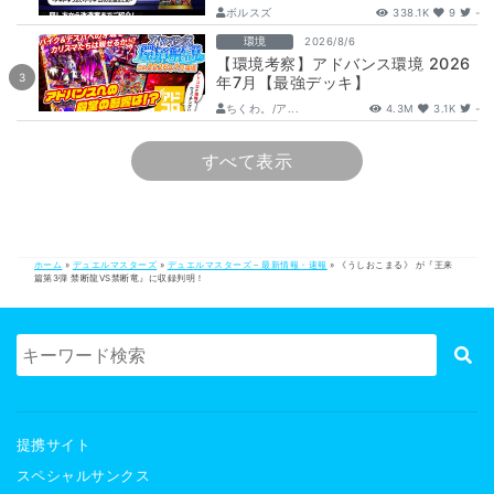
【DM26-SD1】
ボルスズ
338.1K
9
-
環境
2026/8/6
【環境考察】アドバンス環境 2026
年7月【最強デッキ】
ちくわ。/ア...
4.3M
3.1K
-
すべて表示
ホーム
»
デュエルマスターズ
»
デュエルマスターズ – 最新情報・速報
»
《うしおこまる》 が『王来
篇第3弾 禁断龍VS禁断竜』に収録判明！
提携サイト
スペシャルサンクス