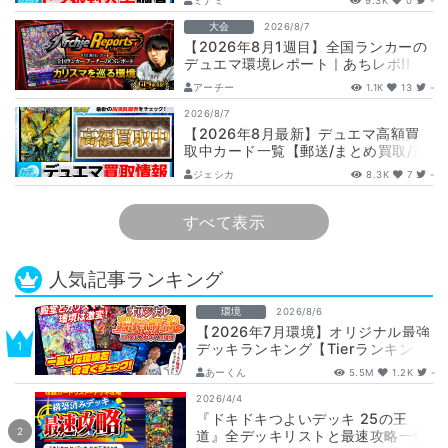
ミナミ
9.3K
0
-
娘…
大会
2026/8/7
【2026年8月1週目】全国ランカーの
デュエマ環境レポート｜あちレポ!!
【毎週金曜更新】
アーチー
1.1K
13
-
2026/8/7
【2026年8月最新】デュエマ高額買
取中カード一覧【郵送/まとめ買取/買
取表/相場/金トレジャー】
ジェシカ
8.3K
7
-
すべて表示
人気記事ランキング
環境
2026/8/6
【2026年7月環境】オリジナル最強
デッキランキング【Tierランキン
グ】
あーくん
5.5M
1.2K
-
2026/4/4
『ドキドキつよいデッキ 25の王
道』全デッキリストと最速攻略一覧