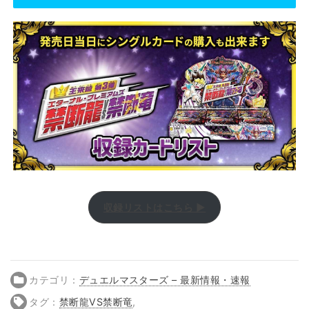
収録リストはこちら ▶
カテゴリ：
デュエルマスターズ – 最新情報・速報
タグ：
禁断龍VS禁断竜
,