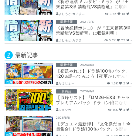
《祈跡連結 ミルザビ・ミラ》 が『王
来篇第3弾 禁断龍VS禁断竜』に収録
判明！
よしもと(ガチま...
3.6K
18
-
最新情報
2021/9/17
《冒険妖精ポレコ》 が『王来篇第3弾
禁断龍VS禁断竜』に収録判明！
よしもと(ガチま...
5.2K
22
-
最新記事
最新情報
2026/8/8
【宿題やれよ】ドラ娘100％パック、
120％語ってみよう【夜更かしすんな
よ】
たけじょー
1.3K
2
-
新商品
2026/8/8
【収録リスト】「DM26-EX3 キャラ
プレミアムパック ドラゴン娘になり
たくないっ！ 文化祭だョ！全員集
ジェシカ
14K
4
-
合!…
2026/8/8
【デュエマ最新弾】『文化祭だョ！全
員集合!!ドラ娘100％パック』を開封
して封入率調査！【25周年/ドラゴン