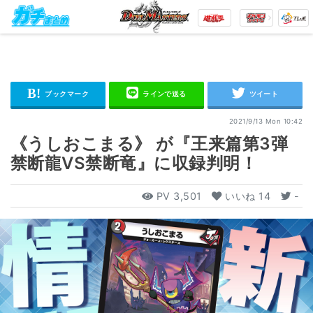
2021/9/13 Mon 10:42
《うしおこまる》 が『王来篇第3弾
禁断龍VS禁断竜』に収録判明！
PV
3,501
いいね
14
-