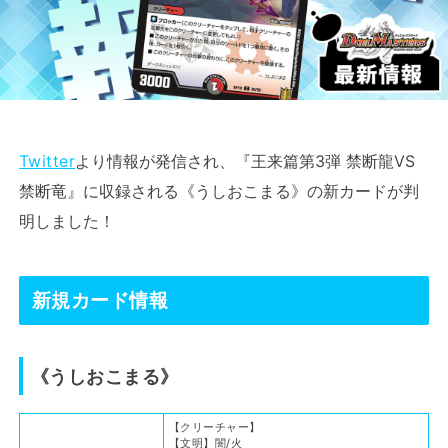
Twitter
より情報が発信され、『王来篇第3弾 禁断龍VS
禁断竜』に収録される《うしおこまる》の新カードが判
明しました！
新規カード情報
《うしおこまる》
【クリーチャー】
【文明】闇/火