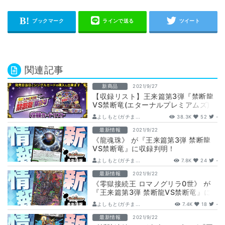
関連記事
新商品
2021/9/27
【収録リスト】王来篇第3弾『禁断龍
VS禁断竜(エターナルプレミアムズ)』
【RP19】
よしもと(ガチま...
38.3K
52
-
最新情報
2021/9/22
《龍魂珠》 が『王来篇第3弾 禁断龍
VS禁断竜』に収録判明！
よしもと(ガチま...
7.8K
24
-
最新情報
2021/9/22
《零獄接続王 ロマノグリラ0世》 が
『王来篇第3弾 禁断龍VS禁断竜』に
収録判明！
よしもと(ガチま...
7.4K
18
-
最新情報
2021/9/22