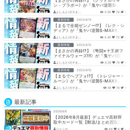
【まさかの再録!?】《グッドルッキ
ン・ブラボー》が『鬼ヤバ逆襲S-
MAX!!』に収録判明！
よしもと(ガチま...
3.5K
76
-
最新情報
2022/4/13
【まるで全能ゼンノー!?】《レク・シ
ディア》が『鬼ヤバ逆襲S-MAX!!』に
収録判明！
よしもと(ガチま...
4.4K
72
-
最新情報
2022/4/12
【まさかの再録!?】《弩闘×十王超フ
ァイナルウォーズ!!!》が『鬼ヤバ逆襲
S-MAX!!』に収録判明！
よしもと(ガチま...
4.2K
74
-
最新情報
2022/4/12
【まるでへブフォ!?】《トレジャー・
ルーン》が『鬼ヤバ逆襲S-MAX!!』に
収録判明！
よしもと(ガチま...
4K
74
-
最新記事
2026/8/6
【2026年8月最新】デュエマ高額買
取中カード一覧【郵送/まとめ買取/買
取表/相場/金トレジャー】
ジェシカ
8K
6
-