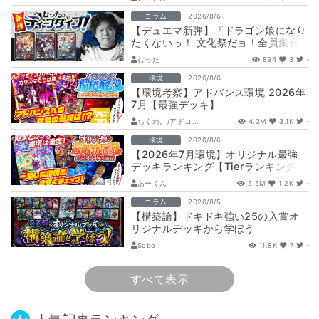
コラム
2026/8/6
【デュエマ新弾】『ドラゴン娘になり
たくないっ！ 文化祭だョ！全員集合!!
ドラ娘100％パック』注目カードまと
むった
894
3
-
め…
環境
2026/8/6
【環境考察】アドバンス環境 2026年
7月【最強デッキ】
ちくわ。/アドコ...
4.3M
3.1K
-
環境
2026/8/6
【2026年7月環境】オリジナル最強
デッキランキング【Tierランキング】
あーくん
5.5M
1.2K
-
コラム
2026/8/5
【構築論】ドキドキ強い25の入賞オ
リジナルデッキから学ぼう
【DuelMastersMemory5日目】
Sobo
11.8K
7
-
すべて表示