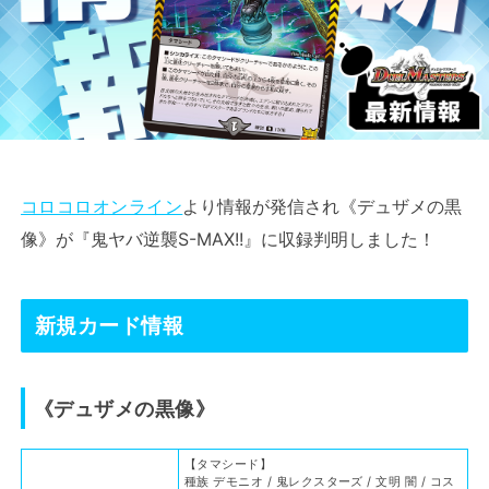
コロコロオンライン
より情報が発信され《デュザメの黒
像》が『鬼ヤバ逆襲S-MAX!!』に収録判明しました！
新規カード情報
《デュザメの黒像》
【タマシード】
種族 デモニオ / 鬼レクスターズ / 文明 闇 / コス