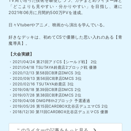
TV局で培った技術を駆使しつつ、ガチまとめライター陣と
「どこよりも見やすい・分かりやすい」を目指し、遂に
2021年06月に月間約500万PVを達成。
日々Vtuberやアニメ、映画から演出を学んでいる。
好きなデッキは、初めてCSで優勝した思い入れのある【青
魔導具】。
【大会実績】
・2021/04/24 第21回アドCS【シールド戦】 2位
・2021/04/18 TSUTAYA鈴鹿店2ブロック戦 優勝
・2020/12/13 第58回CB津店DMCS 3位
・2020/09/13 第56回CB津店DMCS 3位
・2020/02/16 TSUTAYA鈴鹿店 3位
・2019/08/18 第39回CB津店DMCS 2位
・2019/07/28 第38回CB津店DMCS 2位
・2019/04/08 DMGP8th2ブロック 予選通過
・2019/05/26 第15回CARDBOX北谷店デュエマCS 2位
・2018/12/30 第11回CARDBOX北谷店デュエマCS 優勝
このライターの記事をもっと見る