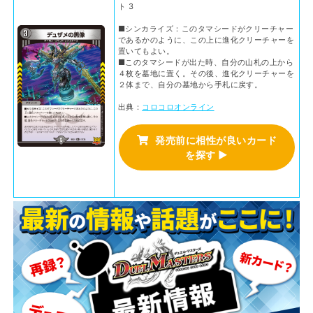
ト 3
■シンカライズ：このタマシードがクリーチャー
であるかのように、この上に進化クリーチャーを
置いてもよい。
■このタマシードが出た時、自分の山札の上から
４枚を墓地に置く。その後、進化クリーチャーを
２体まで、自分の墓地から手札に戻す。
出典：
コロコロオンライン
発売前に相性が良いカード
を探す ▶