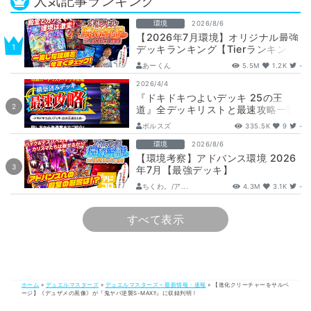
人気記事ランキング
環境
2026/8/6
【2026年7月環境】オリジナル最強
デッキランキング【Tierランキン
グ】
あーくん
5.5M
1.2K
-
2026/4/4
『ドキドキつよいデッキ 25の王
道』全デッキリストと最速攻略一覧
【DM26-SD1】
ボルスズ
335.5K
9
-
環境
2026/8/6
【環境考察】アドバンス環境 2026
年7月【最強デッキ】
ちくわ。/ア...
4.3M
3.1K
-
すべて表示
ホーム
»
デュエルマスターズ
»
デュエルマスターズ – 最新情報・速報
»
【進化クリーチャーをサルベ
ージ】《デュザメの黒像》が『鬼ヤバ逆襲S-MAX!!』に収録判明！