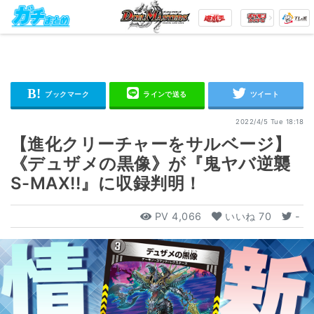
2022/4/5 Tue 18:18
【進化クリーチャーをサルベージ】
《デュザメの黒像》が『鬼ヤバ逆襲
S-MAX!!』に収録判明！
PV
4,066
いいね
70
-