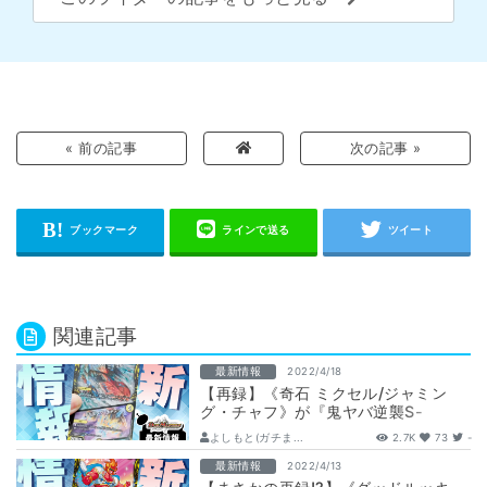
« 前の記事
次の記事 »
関連記事
最新情報
2022/4/18
【再録】《奇石 ミクセル/ジャミン
グ・チャフ》が『鬼ヤバ逆襲S-
MAX!!』に収録判明！
よしもと(ガチま...
2.7K
73
-
最新情報
2022/4/13