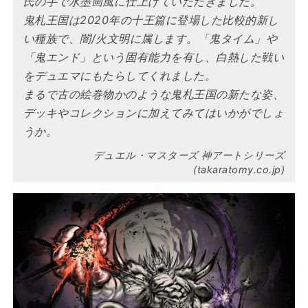
氏の手で水墨画風に仕上げていただきました。
鬼札王国は2020年の十王篇に登場した比較的新し
い種族で、闇/火文明に属します。「鬼タイム」や
「鬼エンド」という固有能力を有し、白熱した戦い
をデュエマにもたらしてくれました。
まるで古の絵巻物かのような鬼札王国の新たな姿、
デッキやコレクションに加えてみてはいかがでしょ
うか。
デュエル・マスターズ 神アートシリーズ
(takaratomy.co.jp)