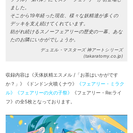
ました。
そこから19年経った現在、様々な妖精達が多くの
デッキを支え続けてくれています。
紡がれ続けるスノーフェアリーの歴史の一幕、あな
たのお隣にいかがでしょうか。
デュエル・マスターズ 神アートシリーズ
(takaratomy.co.jp)
収録内容は《天体妖精エスメル /「お茶はいかがです
か？」》《ドンドン火噴くナウ》
《フェアリー・ミラク
ル》
《フェアリーの火の子祭》
《フェアリー・Re:ライ
フ》の全5枚となっております。