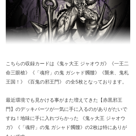
こちらの収録カードは《鬼ヶ大王 ジャオウガ》《一王二
命三眼槍》《「魂狩」の鬼 ガシャド髑髏》《襲来、鬼札
王国！》《百鬼の邪王門》 の全5枚となっております。
最近環境でも見かける事がまた増えてきた【赤黒邪王
門】のデッキパーツが一気に手に入るのがありがたいで
すね！地味に手に入れづらかった 《鬼ヶ大王 ジャオウ
ガ》《「魂狩」の鬼 ガシャド髑髏》の2枚は特にありが