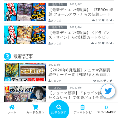
とめ！｜…
最新情報
2022/4/11
【最新デュエマ情報局】 《ZEROの急
襲 フォールアウト》らの話題カード
をピックアップ【先週の最新情報＆話
さいしん
5.1K
13
-
題カ…
最新情報
2022/4/4
【最新デュエマ情報局】《ドラゴン
ズ・サイン》らの話題カードをピック
アップ【先週の最新情報＆話題カード
さいしん
4.5K
10
-
まとめ！｜…
最新記事
2026/8/6
【2026年8月最新】デュエマ高額買
取中カード一覧【郵送/まとめ買取/買
取表/相場/金トレジャー】
ジェシカ
8.1K
7
-
コラム
2026/8/6
【デュエマ新弾】『ドラゴン娘になり
たくないっ！ 文化祭だョ！全員集合!!
ドラ娘100％パック』注目カードまと
むった
4K
4
-
め…
D
環境
2026/8/6
ホーム
カードを買う
記事を探す
デッキレシピ
DECK MAKER
【環境考察】アドバンス環境 2026年