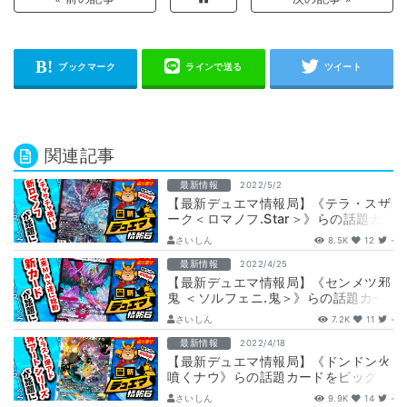
関連記事
最新情報
2022/5/2
【最新デュエマ情報局】《テラ・スザ
ーク＜ロマノフ.Star＞》らの話題カ
ードをピックアップ【先週の最新情報
さいしん
8.5K
12
-
＆話…
最新情報
2022/4/25
【最新デュエマ情報局】《センメツ邪
鬼 ＜ソルフェニ.鬼＞》らの話題カー
ドをピックアップ【先週の最新情報＆
さいしん
7.2K
11
-
話題カ…
最新情報
2022/4/18
【最新デュエマ情報局】《ドンドン火
噴くナウ》らの話題カードをピックア
ップ【先週の最新情報＆話題カードま
さいしん
9.9K
14
-