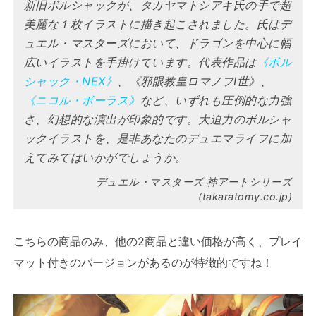
新旧ボルシャックが、タカヤマトシアキ氏の手で超
美麗な１枚イラストに描き起こされました。氏はデ
ュエル・マスターズにおいて、ドラゴンを中心に幅
広いイラストを手掛けています。代表作品は
《ボル
シャック・NEX》
、《邪眼教皇ロマノフI世》、
《ニコル・ボーラス》
など、いずれも圧倒的な力強
さ、幻想的な演出が印象的です。大迫力のボルシャ
ックイラストを、是非あなたのデュエマライフに加
えてみてはいかがでしょうか。
デュエル・マスターズ 神アートシリーズ
(takaratomy.co.jp)
こちらの商品のみ、他の2商品と違い価格が高く、プレイ
マット付きのバージョンがあるのが特徴的ですね！