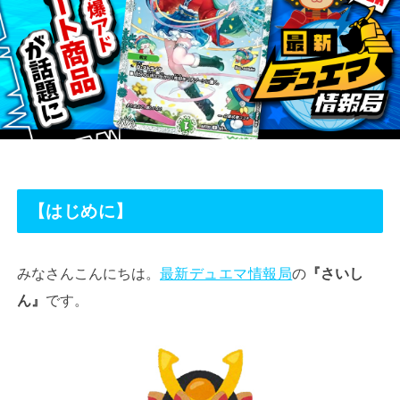
【はじめに】
みなさんこんにちは。
最新デュエマ情報局
の
『さいし
ん』
です。