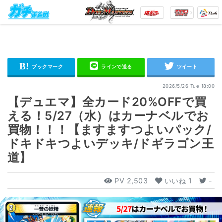
2026/5/26 Tue 18:00
【デュエマ】全カード20%OFFで買
える！5/27（水）はカーナベルでお
買物！！！【ますますつよいパック/
ドキドキつよいデッキ/ドギラゴン王
道】
PV
2,503
いいね
1
-