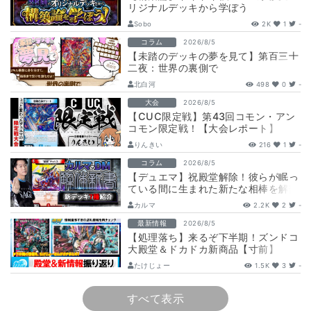
リジナルデッキから学ぼう
【DuelMastersMemory5日目】
Sobo
2K
1
-
コラム
2026/8/5
【未踏のデッキの夢を見て】第百三十
二夜：世界の裏側で
北白河
498
0
-
大会
2026/8/5
【CUC限定戦】第43回コモン・アン
コモン限定戦！【大会レポート】
りんきい
216
1
-
コラム
2026/8/5
【デュエマ】祝殿堂解除！彼らが眠っ
ている間に生まれた新たな相棒を解剖
します。
カルマ
2.2K
2
-
最新情報
2026/8/5
【処理落ち】来るぞ下半期！ズンドコ
大殿堂＆ドカドカ新商品【寸前】
たけじょー
1.5K
3
-
すべて表示