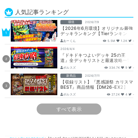
人気記事ランキング
環境
2026/7/9
【2026年6月環境】オリジナル最強
デッキランキング【Tierランキン
グ】
あーくん
5.5M
1.2K
-
2026/4/4
『ドキドキつよいデッキ 25の王
道』全デッキリストと最速攻略一覧
【DM26-SD1】
ボルスズ
334.7K
9
-
新商品
2026/7/11
【収録リスト】『悪感謝祭 カリスマ
BEST』商品情報【DM26-EX2】
ボルスズ
27.2K
4
-
すべて表示