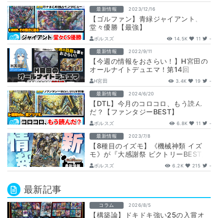
BEST』に収…
最新情報
2023/12/16
【ゴルファン】青緑ジャイアント、
堂々優勝【最強】
ボルスズ
14.5K
11
-
最新情報
2022/9/11
【今週の情報をおさらい！】H宮田の
オールナイトデュエマ！第14回
【2022/09/11/デュエルマスターズ】
H宮田
3.4K
19
-
最新情報
2024/6/20
【DTL】今月のコロコロ、もう読ん
だ？【ファンタジーBEST】
ボルスズ
6.8K
11
-
最新情報
2023/7/8
【8種目のイズモ】《機械神類 イズ
モ》が『大感謝祭 ビクトリーBEST』
に収録判明！
ボルスズ
6.2K
215
-
最新記事
コラム
2026/8/5
【構築論】ドキドキ強い25の入賞オ