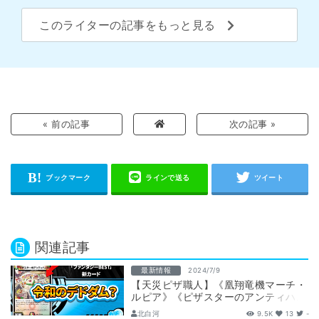
このライターの記事をもっと見る
« 前の記事
次の記事 »
関連記事
最新情報
2024/7/9
【天災ピザ職人】《凰翔竜機マーチ・
ルピア》《ピザスターのアンティハム
ト》が『超感謝祭ファンタジー
北白河
9.5K
13
-