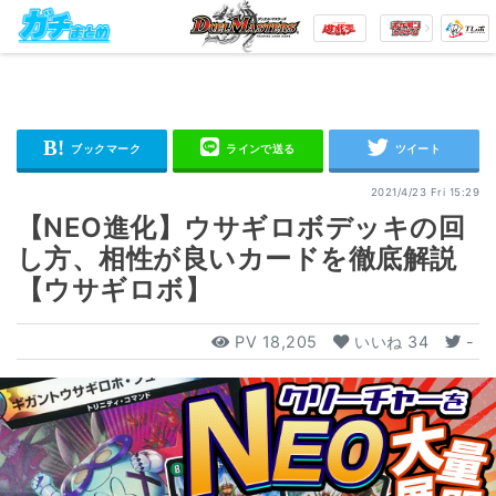
2021/4/23 Fri 15:29
【NEO進化】ウサギロボデッキの回
し方、相性が良いカードを徹底解説
【ウサギロボ】
PV
18,205
いいね
34
-