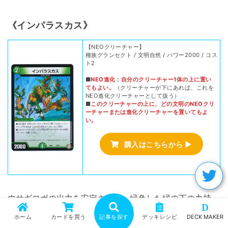
《インパラスカス》
【NEOクリーチャー】
種族グランセクト / 文明自然 / パワー2000 / コス
ト2
■
NEO進化：自分のクリーチャー1体の上に置い
てもよい。
（クリーチャーが下にあれば、これを
NEO進化クリーチャーとして扱う）
■
このクリーチャーの上に、どの文明のNEOクリ
ーチャーまたは進化クリーチャーを置いてもよ
い。
購入はこちらから ▶
ウサギロボの出力を安定させる、緑色した縁の下の力持
D
ち。
ホーム
カードを買う
記事を探す
デッキレシピ
DECK MAKER