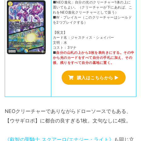
■NEO進化：自分の光のクリーチャー1体の上に
置いてもよい。（クリーチャーが下にあれば、こ
れをNEO進化クリーチャーとして扱う）
■W・ブレイカー（このクリーチャーはシールド
を2つブレイクする）
【呪文】
カード名：ジャスティス・シェイパー
文明：水
コスト：3マナ
■
自分の山札の上から3枚を表向きにする。その中
から光のカードをすべて自分の手札に加え、その
後、残りをすべて自分の墓地に置く。
購入はこちらから ▶
NEOクリーチャーでありながらドローソースでもある、
【ウサギロボ】に都合の良すぎる1枚。文句なしに4投。
《叡智の聖騎士 スクアーロ/エナジー・ライト》
も同じ立