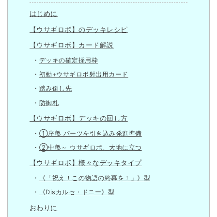
はじめに
【ウサギロボ】のデッキレシピ
【ウサギロボ】カード解説
デッキの確定採用枠
初動+ウサギロボ射出用カード
踏み倒し先
防御札
【ウサギロボ】デッキの回し方
①序盤 パーツを引き込み発進準備
②中盤～ ウサギロボ、大地に立つ
【ウサギロボ】様々なデッキタイプ
《「祝え！この物語の終幕を！」》型
《Disカルセ・ドニー》型
おわりに