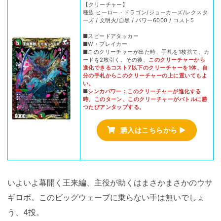
【クリーチャー】
種族 ヒーロー・ドラゴン/ジョーカーズ/レクスタ
ーズ / 文明火/自然 / パワー6000 / コスト5
■スピードアタッカー
■W・ブレイカー
■このクリーチャーが出た時、手札を1枚捨て、カ
ードを2枚引く。その後、
このクリーチャーから
進化できるコスト7以下のクリーチャーを1体、自
分の手札からこのクリーチャーの上に置いてもよ
い。
■
シンカパワー：このクリーチャーが進化する
時、このターン、このクリーチャーがバトルに勝
つたびアンタップする。
購入はこちらから ▶
いよいよ幕開く王来編、主役が助くはまさかまさかのウサ
ギロボ。このビッグウェーブに乗らない手は無いでしょ
う、4投。