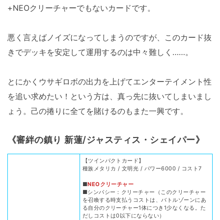
+NEOクリーチャーでもないカードです。
悪く言えばノイズになってしまうのですが、このカード抜
きでデッキを安定して運用するのは中々難しく……。
とにかくウサギロボの出力を上げてエンターテイメント性
を追い求めたい！という方は、真っ先に抜いてしまいまし
ょう。己の捲りに全てを賭けるのもまた一興です。
《審絆の鎮り 新蓮/ジャスティス・シェイパー》
【ツインパクトカード】
種族メタリカ / 文明光 / パワー6000 / コスト7
■
NEOクリーチャー
■シンパシー：クリーチャー（このクリーチャー
を召喚する時支払うコストは、バトルゾーンにあ
る自分のクリーチャー1体につき1少なくなる。た
だしコストは0以下にならない）