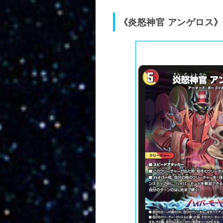
《炎怒神官 アンゲロス》