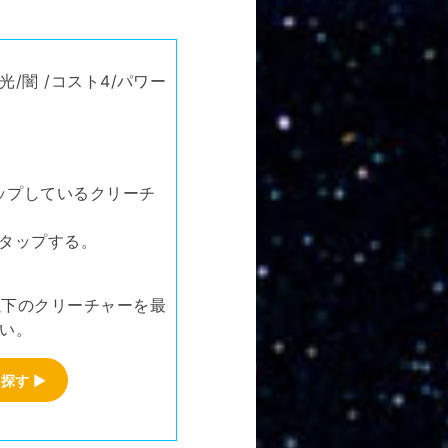
/闇 /コスト4/パワー
ップしているクリーチ
体タップする。
以下のクリーチャーを最
よい。
を探す
▶