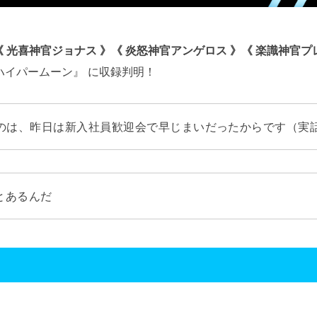
《 光喜神官ジョナス 》《 炎怒神官アンゲロス 》《 楽識神官プ
ハイパームーン』 に収録判明！
のは、昨日は新入社員歓迎会で早じまいだったからです（実
とあるんだ