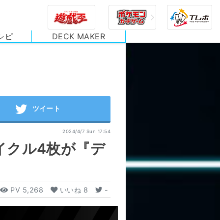
シピ
DECK MAKER
2024/4/7 Sun 17:54
イクル4枚が『デ
PV
5,268
いいね
8
-