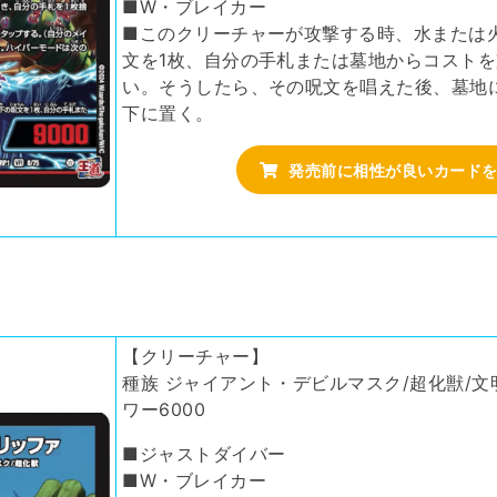
■W・ブレイカー
■このクリーチャーが攻撃する時、水または
文を1枚、自分の手札または墓地からコスト
い。そうしたら、その呪文を唱えた後、墓地
下に置く。
発売前に相性が良いカード
【クリーチャー】
種族 ジャイアント・デビルマスク/超化獣/文明 
ワー6000
■ジャストダイバー
■W・ブレイカー