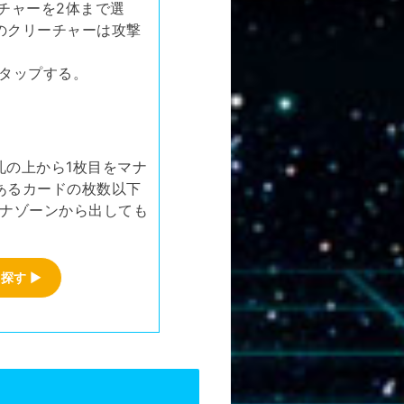
チャーを2体まで選
のクリーチャーは攻撃
体タップする。
札の上から1枚目をマナ
あるカードの枚数以下
マナゾーンから出しても
を探す
▶