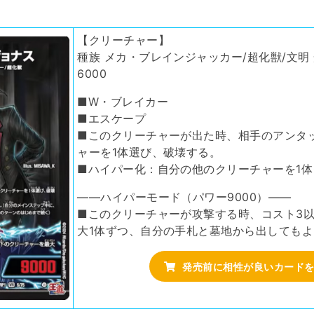
【クリーチャー】
種族 メカ・ブレインジャッカー/超化獣/文明 光
6000
■W・ブレイカー
■エスケープ
■このクリーチャーが出た時、相手のアンタ
ャーを1体選び、破壊する。
■ハイパー化：自分の他のクリーチャーを1
――ハイパーモード（パワー9000）――
■このクリーチャーが攻撃する時、コスト3
大1体ずつ、自分の手札と墓地から出しても
発売前に相性が良いカード