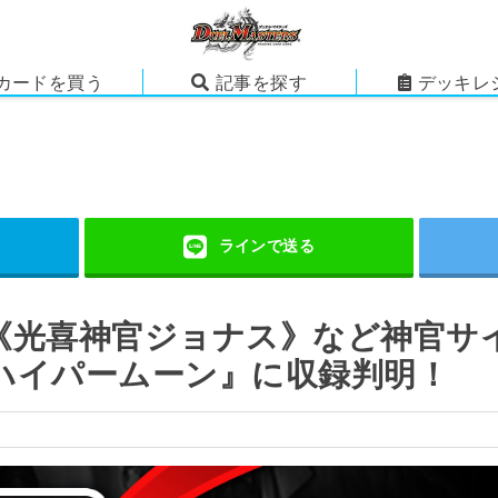
カードを買う
記事を探す
デッキレ
《光喜神官ジョナス》など神官サ
ハイパームーン』に収録判明！