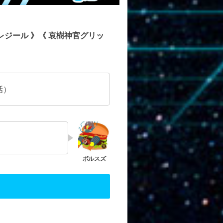
レジール 》《 哀樹神官グリッ
話）