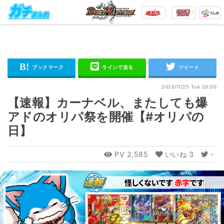
2025/11/25 Tue 20:00
【速報】カーナベル、またしても爆
アドのオリパ祭を開催【#オリパの
日】
PV
2,585
いいね
3
-