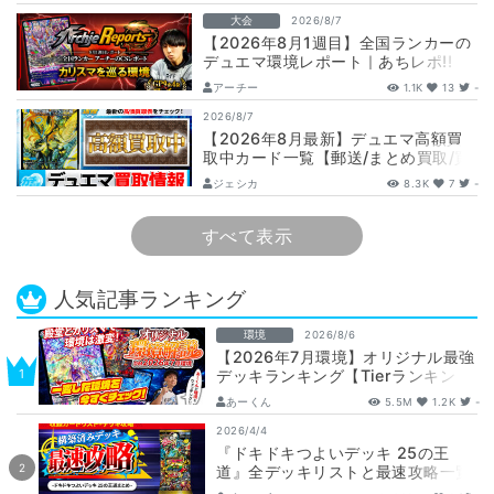
娘…
大会
2026/8/7
【2026年8月1週目】全国ランカーの
デュエマ環境レポート｜あちレポ!!
【毎週金曜更新】
アーチー
1.1K
13
-
2026/8/7
【2026年8月最新】デュエマ高額買
取中カード一覧【郵送/まとめ買取/買
取表/相場/金トレジャー】
ジェシカ
8.3K
7
-
すべて表示
人気記事ランキング
環境
2026/8/6
【2026年7月環境】オリジナル最強
デッキランキング【Tierランキン
グ】
あーくん
5.5M
1.2K
-
2026/4/4
『ドキドキつよいデッキ 25の王
道』全デッキリストと最速攻略一覧
【DM26-SD1】