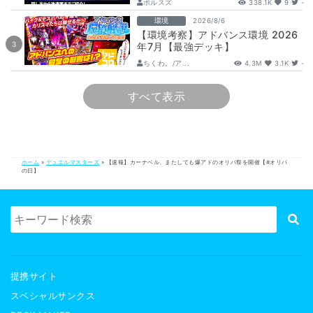
ボルスズ
338.1K
9
-
環境
2026/8/6
【環境考察】アドバンス環境 2026
年7月【最強デッキ】
ちくわ。/ア...
4.3M
3.1K
-
すべて表示
ホーム
»
デュエルマスターズ
»
【速報】カーナベル、またしても爆アドのオリパ祭を開催【#オリパ
の日】
提携サイト
スペシャルサンクス