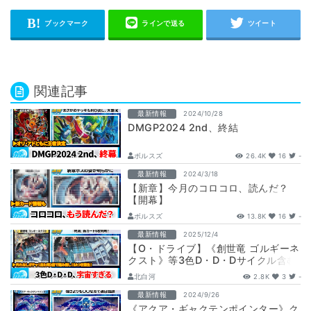
関連記事
最新情報
2024/10/28
DMGP2024 2nd、終結
ボルスズ
26.4K
16
-
最新情報
2024/3/18
【新章】今月のコロコロ、読んだ？
【開幕】
ボルスズ
13.8K
16
-
最新情報
2025/12/4
【O・ドライブ】《創世竜 ゴルギーネ
クスト》等3色D・D・Dサイクル含む
新カード6枚の収録が判明【DM25-
北白河
2.8K
3
-
R…
最新情報
2024/9/26
《アクア・ギャクテンポインター》ク