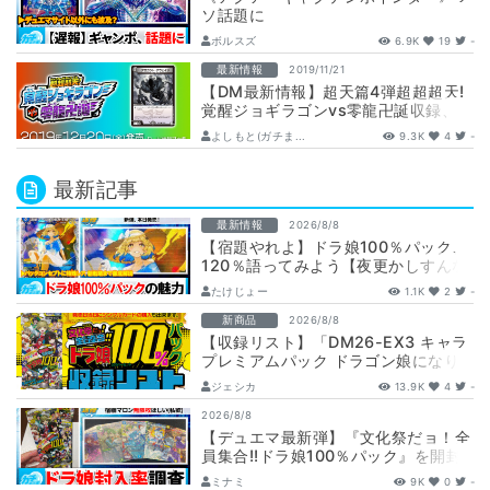
ソ話題に
ボルスズ
6.9K
19
-
最新情報
2019/11/21
【DM最新情報】超天篇4弾超超超天!
覚醒ジョギラゴンvs零龍卍誕収録、
《アロガント・アウェイン 》のイラ
よしもと(ガチま...
9.3K
4
-
スト、…
最新記事
最新情報
2026/8/8
【宿題やれよ】ドラ娘100％パック、
120％語ってみよう【夜更かしすんな
よ】
たけじょー
1.1K
2
-
新商品
2026/8/8
【収録リスト】「DM26-EX3 キャラ
プレミアムパック ドラゴン娘になり
たくないっ！ 文化祭だョ！全員集
ジェシカ
13.9K
4
-
合!…
2026/8/8
【デュエマ最新弾】『文化祭だョ！全
員集合!!ドラ娘100％パック』を開封
して封入率調査！【25周年/ドラゴン
ミナミ
9K
0
-