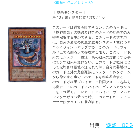
《毒蛇神ヴェノミナーガ》
【 効果モンスター 】
星 10 / 闇 / 爬虫類族 / 攻0 / 守0
このカードは通常召喚できない。このカードは
「蛇神降臨」の効果及びこのカードの効果でのみ
特殊召喚する事ができる。このカードの攻撃力
は、自分の墓地の爬虫類族モンスター１枚につき
５００ポイントアップする。このカードはフィー
ルド上で表側表示で存在する限り、このカード以
外のモンスター・魔法・罠の効果の対象にする事
はできず効果を受けない。このカードが戦闘によ
って破壊され墓地へ送られた時、自分の墓地のこ
のカード以外の爬虫類族モンスター１体をゲーム
から除外する事でこのカードを特殊召喚する。こ
のカードが相手プレイヤーに戦闘ダメージを与え
る度に、このカードにハイパーヴェノムカウンタ
ーを１つ置く。このカードにハイパーヴェノムカ
ウンターが３つ乗った時、このカードのコントロ
ーラーはデュエルに勝利する。
出典：
遊戯王OCG