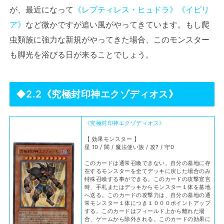
が、最近になって
《レプティレス・ヒュドラ》
《イピリ
ア》
など微かですが追い風がやってきています。もし爬
虫類族に強力な新規がやってきた場合、このモンスター
も脚光を浴びる日が来ることでしょう。
◆2.2《究極封印神エクゾディオス》
《究極封印神エクゾディオス》
【 効果モンスター 】
星 10 / 闇 / 魔法使い族 / 攻? / 守0
このカードは通常召喚できない。自分の墓地に存
在するモンスターを全てデッキに戻した場合のみ
特殊召喚する事ができる。このカードの攻撃宣言
時、手札またはデッキからモンスター１体を墓地
へ送る。このカードの攻撃力は、自分の墓地の通
常モンスター１体につき１０００ポイントアップ
する。このカードはフィールド上から離れた場
合、ゲームから除外される。このカードの効果に