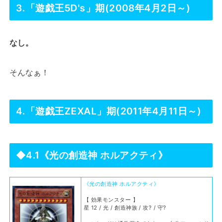
3.「遊戯王5D's」期(2008年4月2日～)
なし。
そんなぁ！
4.「遊戯王ZEXAL」期(2011年4月11日～)
◆4.1《光の創造神 ホルアクティ》
《光の創造神 ホルアクティ》
【 効果モンスター 】
星 12 / 光 / 創造神族 / 攻? / 守?