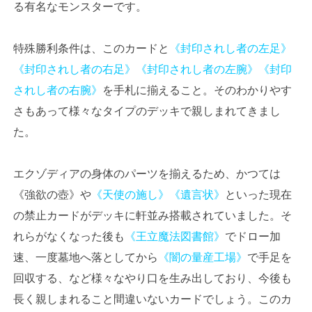
る有名なモンスターです。
特殊勝利条件は、このカードと
《封印されし者の左足》
《封印されし者の右足》
《封印されし者の左腕》
《封印
されし者の右腕》
を手札に揃えること。そのわかりやす
さもあって様々なタイプのデッキで親しまれてきまし
た。
エクゾディアの身体のパーツを揃えるため、かつては
《強欲の壺》や
《天使の施し》
《遺言状》
といった現在
の禁止カードがデッキに軒並み搭載されていました。そ
れらがなくなった後も
《王立魔法図書館》
でドロー加
速、一度墓地へ落としてから
《闇の量産工場》
で手足を
回収する、など様々なやり口を生み出しており、今後も
長く親しまれること間違いないカードでしょう。このカ