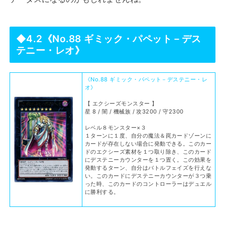
◆4.2《No.88 ギミック・パペット－デス
テニー・レオ》
《No.88 ギミック・パペット－デステニー・レ
オ》
【 エクシーズモンスター 】
星 8 / 闇 / 機械族 / 攻3200 / 守2300
レベル８モンスター×３
１ターンに１度、自分の魔法＆罠カードゾーンに
カードが存在しない場合に発動できる。このカー
ドのエクシーズ素材を１つ取り除き、このカード
にデステニーカウンターを１つ置く。この効果を
発動するターン、自分はバトルフェイズを行えな
い。このカードにデステニーカウンターが３つ乗
った時、このカードのコントローラーはデュエル
に勝利する。