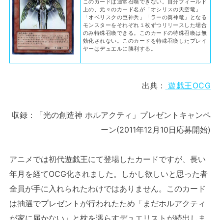
このカードは通常召喚できない。自分フィールド
上の、元々のカード名が「オシリスの天空竜」
「オベリスクの巨神兵」「ラーの翼神竜」となる
モンスターをそれぞれ１枚ずつリリースした場合
のみ特殊召喚できる。このカードの特殊召喚は無
効化されない。このカードを特殊召喚したプレイ
ヤーはデュエルに勝利する。
出典：
遊戯王OCG
収録：「光の創造神 ホルアクティ」プレゼントキャンペ
ーン(2011年12月10日応募開始)
アニメでは初代遊戯王にて登場したカードですが、長い
年月を経てOCG化されました。しかし欲しいと思った者
全員が手に入れられたわけではありません。このカード
は抽選でプレゼントが行われたため「まだホルアクティ
が家に届かない」と枕を濡らすデュエリストが続出しま