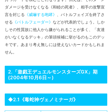
ダメージを受けなくなる《和睦の死者》、相手の攻撃宣
言を封じる
《威嚇する咆哮》
、バトルフェイズを終了さ
せる
《バトルフェーダー》
などが代表的でしょう。しか
しその性質故に他人から嫌がられることが多く、「友達
がいなくなるデッキ」の筆頭候補に挙がるのもこのデッ
キです。あまり考え無しには使えないカードかもしれま
せん。
2.「遊戯王デュエルモンスターズGX」期
(2004年10月6日～)
◆2.1《毒蛇神ヴェノミナーガ》