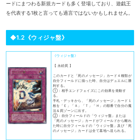
ードにまつわる新規カードも多く登場しており、遊戯王
を代表する1枚と言っても過言ではないかもしれません。
◆1.2《ウィジャ盤》
《ウィジャ盤》
【 永続罠 】
このカードと「死のメッセージ」カード４種類が
自分フィールドに揃った時、自分はデュエルに勝
利する。
①：相手エンドフェイズにこの効果を発動す
る。
手札・デッキから、「死のメッセージ」カード１
枚を「Ｅ」「Ａ」「Ｔ」「Ｈ」の順番で自分の魔
法＆罠ゾーンに出す。
②：自分フィールドの「ウィジャ盤」または
「死のメッセージ」カードがフィールドから離れ
た時に自分フィールドの「ウィジャ盤」及び「死
のメッセージ」カードは全て墓地へ送られる。