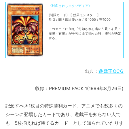
《封印されしエクゾディア》
(制限カード) 【 効果モンスター 】
星 3 / 闇 / 魔法使い族 / 攻1000 / 守1000
このカードに加え「封印されし者の左足・右足・
左腕・右腕」が手札に全て揃った時、勝利が決定
する。
出典：
遊戯王OCG
収録：PREMIUM PACK 1(1999年8月26日)
記念すべき1枚目の特殊勝利カード。アニメでも数多くの
シーンに登場したカードであり、遊戯王を知らない人で
も「5枚揃えれば勝てるカード」として知られていたりす