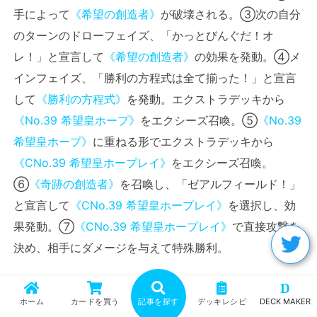
手によって
《希望の創造者》
が破壊される。③次の自分
のターンのドローフェイズ、「かっとびんぐだ！オ
レ！」と宣言して
《希望の創造者》
の効果を発動。④メ
インフェイズ、「勝利の方程式は全て揃った！」と宣言
して
《勝利の方程式》
を発動。エクストラデッキから
《No.39 希望皇ホープ》
をエクシーズ召喚。⑤
《No.39
希望皇ホープ》
に重ねる形でエクストラデッキから
《CNo.39 希望皇ホープレイ》
をエクシーズ召喚。
⑥
《奇跡の創造者》
を召喚し、「ゼアルフィールド！」
と宣言して
《CNo.39 希望皇ホープレイ》
を選択し、効
果発動。⑦
《CNo.39 希望皇ホープレイ》
で直接攻撃を
決め、相手にダメージを与えて特殊勝利。
D
工程は多いですが、この中では最初の
《希望の創造者》
ホーム
カードを買う
記事を探す
デッキレシピ
DECK MAKER
が破壊されることが一番難しいことで、それさえクリア