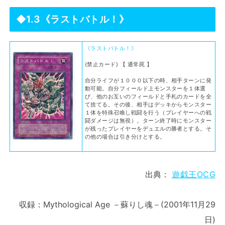
◆1.3《ラストバトル！》
《ラストバトル！》
(禁止カード) 【 通常罠 】
自分ライフが１０００以下の時、相手ターンに発
動可能。自分フィールド上モンスターを１体選
び、他のお互いのフィールドと手札のカードを全
て捨てる。その後、相手はデッキからモンスター
１体を特殊召喚し戦闘を行う（プレイヤーへの戦
闘ダメージは無視）。ターン終了時にモンスター
が残ったプレイヤーをデュエルの勝者とする。そ
の他の場合は引き分けとする。
出典：
遊戯王OCG
収録：Mythological Age －蘇りし魂－(2001年11月29
日)