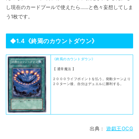
し現在のカードプールで使えたら……と色々妄想してしま
う1枚です。
◆1.4《終焉のカウントダウン》
《終焉のカウントダウン》
【 通常魔法 】
２０００ライフポイントを払う。発動ターンより
２０ターン後、自分はデュエルに勝利する。
出典：
遊戯王OCG