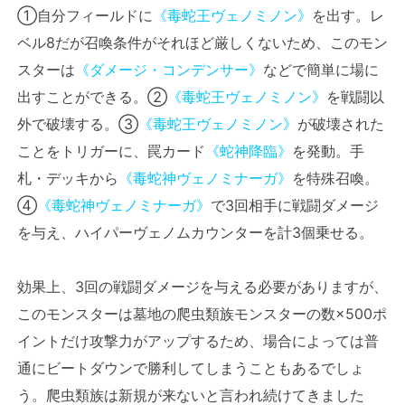
①自分フィールドに
《毒蛇王ヴェノミノン》
を出す。レ
ベル8だが召喚条件がそれほど厳しくないため、このモン
スターは
《ダメージ・コンデンサー》
などで簡単に場に
出すことができる。②
《毒蛇王ヴェノミノン》
を戦闘以
外で破壊する。③
《毒蛇王ヴェノミノン》
が破壊された
ことをトリガーに、罠カード
《蛇神降臨》
を発動。手
札・デッキから
《毒蛇神ヴェノミナーガ》
を特殊召喚。
④
《毒蛇神ヴェノミナーガ》
で3回相手に戦闘ダメージ
を与え、ハイパーヴェノムカウンターを計3個乗せる。
効果上、3回の戦闘ダメージを与える必要がありますが、
このモンスターは墓地の爬虫類族モンスターの数×500ポ
イントだけ攻撃力がアップするため、場合によっては普
通にビートダウンで勝利してしまうこともあるでしょ
う。爬虫類族は新規が来ないと言われ続けてきました