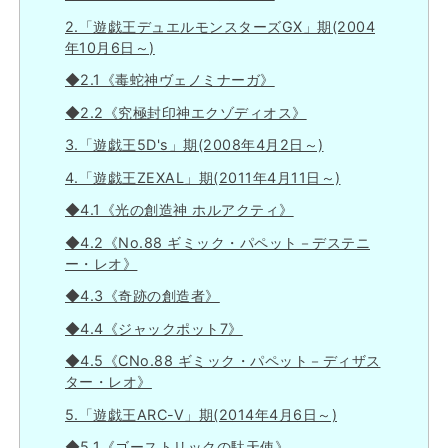
2.「遊戯王デュエルモンスターズGX」期(2004
年10月6日～)
◆2.1《毒蛇神ヴェノミナーガ》
◆2.2《究極封印神エクゾディオス》
3.「遊戯王5D's」期(2008年4月2日～)
4.「遊戯王ZEXAL」期(2011年4月11日～)
◆4.1《光の創造神 ホルアクティ》
◆4.2《No.88 ギミック・パペット－デステニ
ー・レオ》
◆4.3《奇跡の創造者》
◆4.4《ジャックポット7》
◆4.5《CNo.88 ギミック・パペット－ディザス
ター・レオ》
5.「遊戯王ARC-Ⅴ」期(2014年4月6日～)
◆5.1《ゴーストリックの駄天使》