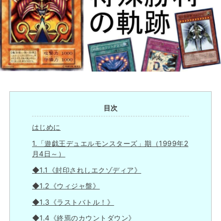
目次
はじめに
1.「遊戯王デュエルモンスターズ」期（1999年2
月4日～）
◆1.1《封印されしエクゾディア》
◆1.2《ウィジャ盤》
◆1.3《ラストバトル！》
◆1.4《終焉のカウントダウン》