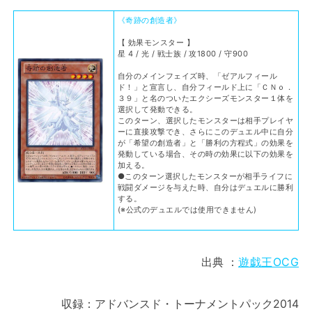
《奇跡の創造者》
【 効果モンスター 】
星 4 / 光 / 戦士族 / 攻1800 / 守900
自分のメインフェイズ時、「ゼアルフィール
ド！」と宣言し、自分フィールド上に「ＣＮｏ．
３９」と名のついたエクシーズモンスター１体を
選択して発動できる。
このターン、選択したモンスターは相手プレイヤ
ーに直接攻撃でき、さらにこのデュエル中に自分
が「希望の創造者」と「勝利の方程式」の効果を
発動している場合、その時の効果に以下の効果を
加える。
●このターン選択したモンスターが相手ライフに
戦闘ダメージを与えた時、自分はデュエルに勝利
する。
(※公式のデュエルでは使用できません)
出典 ：
遊戯王OCG
収録：アドバンスド・トーナメントパック2014