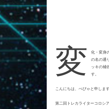
変
化・変身
の名の通
ッキの補
す。
こんにちは、ぺぴゃと申しま
第二回トレカライターコロシ