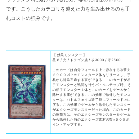
です。こうしたカテゴリを越えた力を生み出せるのも手
札コストの強みです。
【 効果モンスター 】
星 8 / 光 / ドラゴン族 / 攻3000 / 守2500
このカードは自分フィールド上に存在する攻撃力
２０００以上のモンスター２体をリリースし、手
札から特殊召喚する事ができる。このカードが相
手モンスターと戦闘を行うバトルステップ時、そ
の相手モンスター１体とこのカードをゲームから
除外する事ができる。この効果で除外したモンス
ターは、バトルフェイズ終了時にフィールド上に
戻る。この効果でゲームから除外したモンスター
がエクシーズモンスターだった場合、このカード
の攻撃力は、そのエクシーズモンスターをゲーム
から除外した時のエクシーズ素材の数×５００ポ
イントアップする。