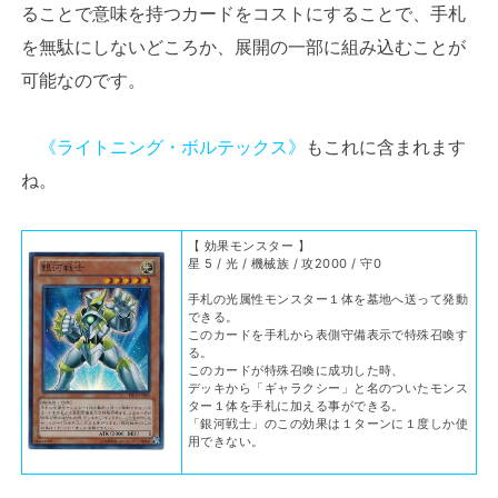
ることで意味を持つカードをコストにすることで、手札
を無駄にしないどころか、展開の一部に組み込むことが
可能なのです。
《ライトニング・ボルテックス》
もこれに含まれます
ね。
【 効果モンスター 】
星 5 / 光 / 機械族 / 攻2000 / 守0
手札の光属性モンスター１体を墓地へ送って発動
できる。
このカードを手札から表側守備表示で特殊召喚す
る。
このカードが特殊召喚に成功した時、
デッキから「ギャラクシー」と名のついたモンス
ター１体を手札に加える事ができる。
「銀河戦士」のこの効果は１ターンに１度しか使
用できない。