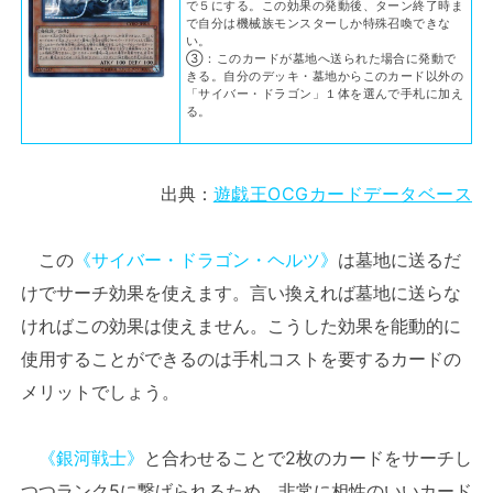
で５にする。この効果の発動後、ターン終了時ま
で自分は機械族モンスターしか特殊召喚できな
い。
③：このカードが墓地へ送られた場合に発動で
きる。自分のデッキ・墓地からこのカード以外の
「サイバー・ドラゴン」１体を選んで手札に加え
る。
出典：
遊戯王OCGカードデータベース
この
《サイバー・ドラゴン・ヘルツ》
は墓地に送るだ
けでサーチ効果を使えます。言い換えれば墓地に送らな
ければこの効果は使えません。こうした効果を能動的に
使用することができるのは手札コストを要するカードの
メリットでしょう。
《銀河戦士》
と合わせることで2枚のカードをサーチし
つつランク5に繋げられるため、非常に相性のいいカード