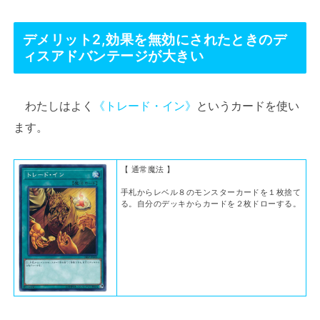
デメリット2,効果を無効にされたときのデ
ィスアドバンテージが大きい
わたしはよく
《トレード・イン》
というカードを使い
ます。
【 通常魔法 】
手札からレベル８のモンスターカードを１枚捨て
る。自分のデッキからカードを２枚ドローする。