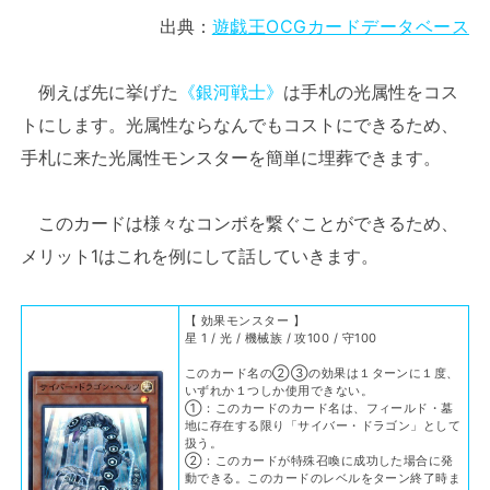
出典：
遊戯王OCGカードデータベース
例えば先に挙げた
《銀河戦士》
は手札の光属性をコス
トにします。光属性ならなんでもコストにできるため、
手札に来た光属性モンスターを簡単に埋葬できます。
このカードは様々なコンボを繋ぐことができるため、
メリット1はこれを例にして話していきます。
【 効果モンスター 】
星 1 / 光 / 機械族 / 攻100 / 守100
このカード名の②③の効果は１ターンに１度、
いずれか１つしか使用できない。
①：このカードのカード名は、フィールド・墓
地に存在する限り「サイバー・ドラゴン」として
扱う。
②：このカードが特殊召喚に成功した場合に発
動できる。このカードのレベルをターン終了時ま