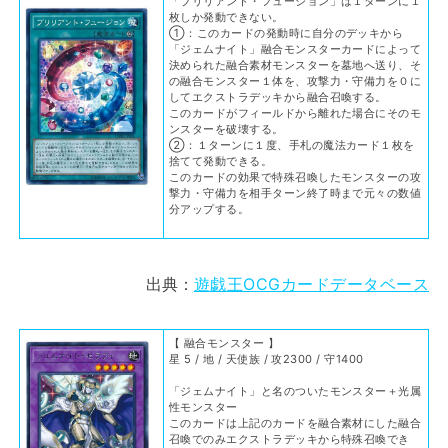
「ブリリアント・フュージョン」は１ターンに１
枚しか発動できない。
①：このカードの発動時に自分のデッキから
「ジェムナイト」融合モンスターカードによって
決められた融合素材モンスターを墓地へ送り、そ
の融合モンスター１体を、攻撃力・守備力を０に
してエクストラデッキから融合召喚する。
このカードがフィールドから離れた場合にそのモ
ンスターを破壊する。
②：１ターンに１度、手札の魔法カード１枚を
捨てて発動できる。
このカードの効果で特殊召喚したモンスターの攻
撃力・守備力を相手ターン終了時まで元々の数値
分アップする。
出典：
遊戯王OCGカードデータベース
【 融合モンスター 】
星 5 / 地 / 天使族 / 攻2300 / 守1400
「ジェムナイト」と名のついたモンスター＋光属
性モンスター
このカードは上記のカードを融合素材にした融合
召喚でのみエクストラデッキから特殊召喚でき