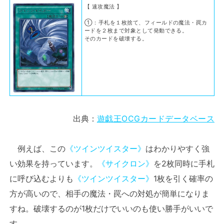
【 速攻魔法 】
①：手札を１枚捨て、フィールドの魔法・罠カ
ードを２枚まで対象として発動できる。
そのカードを破壊する。
出典：
遊戯王OCGカードデータベース
例えば、この
《ツインツイスター》
はわかりやすく強
い効果を持っています。
《サイクロン》
を2枚同時に手札
に呼び込むよりも
《ツインツイスター》
1枚を引く確率の
方が高いので、相手の魔法・罠への対処が簡単になりま
すね。破壊するのが1枚だけでいいのも使い勝手がいいで
す。