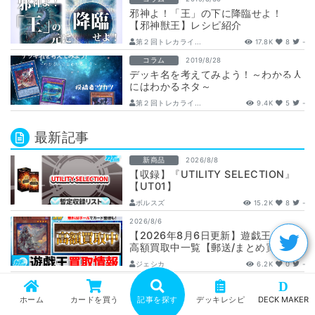
邪神よ！「王」の下に降臨せよ！
【邪神獣王】レシピ紹介
第２回トレカライ...
17.8K
8
-
コラム
2019/8/28
デッキ名を考えてみよう！～わかる人
にはわかるネタ～
第２回トレカライ...
9.4K
5
-
最新記事
新商品
2026/8/8
【収録】『UTILITY SELECTION』
【UT01】
ボルスズ
15.2K
8
-
2026/8/6
【2026年8月6日更新】遊戯王カード
高額買取中一覧【郵送/まとめ買取/買
取表/相場/レリーフ】
ジェシカ
6.2K
0
-
2026/8/6
D
遊戯王『UTILITY SELECTION』大
ホーム
カードを買う
記事を探す
デッキレシピ
DECK MAKER
注目新規カードを徹底解説！《古の秘