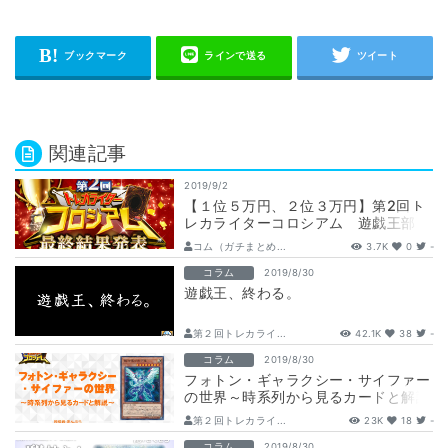
関連記事
2019/9/2
【１位５万円、２位３万円】第2回ト
レカライターコロシアム 遊戯王部
門 最終結果発表
コム（ガチまとめ...
3.7K
0
-
コラム
2019/8/30
遊戯王、終わる。
第２回トレカライ...
42.1K
38
-
コラム
2019/8/30
フォトン・ギャラクシー・サイファー
の世界～時系列から見るカードと解説
～
第２回トレカライ...
23K
18
-
コラム
2019/8/30