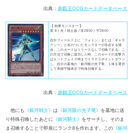
出典：
遊戯王OCGカードデータベース
【 効果モンスター 】
星 8 / 光 / 戦士族 / 攻2800 / 守2600
自分フィールド上に「フォトン」または「ギャラ
クシー」と名のついたモンスターが存在する場
合、このカードはリリースなしで召喚できる。こ
の方法で召喚に成功した時、このカードの攻撃力
はエンドフェイズ時まで１０００ポイントダウン
し、自分の墓地の「銀河眼の光子竜」１体を選択
して表側守備表示で特殊召喚する。
出典：
遊戯王OCGカードデータベース
他にも
《銀河戦士》
は
《銀河眼の光子竜》
を墓地に送
り特殊召喚したあとに
《銀河騎士》
をサーチし、そのま
ま召喚することで即座にランク8を作れます。この
《銀河