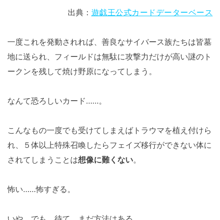
出典：
遊戯王公式カードデーターベース
一度これを発動されれば、善良なサイバース族たちは皆墓
地に送られ、フィールドは無駄に攻撃力だけが高い謎のト
ークンを残して焼け野原になってしまう。
なんて恐ろしいカード……。
こんなもの一度でも受けてしまえばトラウマを植え付けら
れ、５体以上特殊召喚したらフェイズ移行ができない体に
されてしまうことは
想像に難くない
。
怖い……怖すぎる。
いや、でも、待て。まだ方法はある。