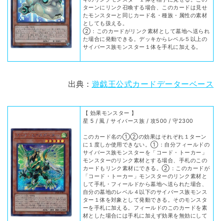
ターンにリンク召喚する場合、このカードは見せ
たモンスターと同じカード名・種族・属性の素材
としても扱える。
②：このカードがリンク素材として墓地へ送られ
た場合に発動できる。デッキからレベル５以上の
サイバース族モンスター１体を手札に加える。
出典：
遊戯王公式カードデーターベース
【 効果モンスター 】
星 5 / 風 / サイバース族 / 攻500 / 守2300
このカード名の①②の効果はそれぞれ１ターン
に１度しか使用できない。①：自分フィールドの
サイバース族モンスターを「コード・トーカー」
モンスターのリンク素材とする場合、手札のこの
カードもリンク素材にできる。②：このカードが
「コード・トーカー」モンスターのリンク素材と
して手札・フィールドから墓地へ送られた場合、
自分の墓地のレベル４以下のサイバース族モンス
ター１体を対象として発動できる。そのモンスタ
ーを手札に加える。フィールドのこのカードを素
材とした場合には手札に加えず効果を無効にして