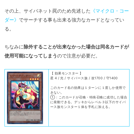
その上、サイバネット罠のため先述した
《マイクロ・コー
ダー》
でサーチする事も出来る強力なカードとなってい
る。
ちなみに
除外することが出来なかった場合は同名カードが
使用可能になってしまう
ので注意が必要だ。
【 効果モンスター 】
星 4 / 光 / サイバース族 / 攻1700 / 守1400
このカード名の効果は１ターンに１度しか使用で
きない。
①：このカードが召喚・特殊召喚に成功した場合
に発動できる。デッキからレベル３以下のサイバ
ース族モンスター１体を手札に加える。