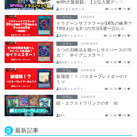
with大阪遊戯』【上位入賞デッキレ
シピ】
ガチまとめデュエ...
12.1K
10
-
コラム
2020/1/3
ドラグーンサブテラーが26%の確率で
10倍わかる3つの方法5選〜完結編〜
第4回トレカライ...
15.4K
30
-
コラム
2019/12/20
５つの召喚法を統べしサイバースの頂
点！ ＠イグニスター！
第4回トレカライ...
9.5K
13
-
コラム
2019/12/6
新環境！？ バスターブレイダーのヒ
ミツ
第4回トレカライ...
15.7K
12
-
コラム
2019/12/1
続・エクストラリンクのすゝめ
ｵｵﾆｼ
11.5K
14
-
最新記事