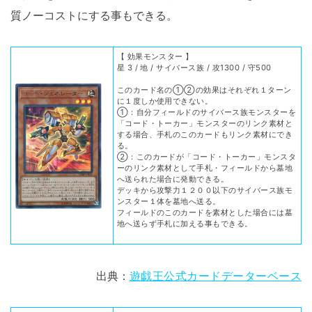
質ノーコストにする事もできる。
【 効果モンスター 】
星 3 / 地 / サイバース族 / 攻1300 / 守500
このカード名の①②の効果はそれぞれ１ターン
に１度しか使用できない。
①：自分フィールドのサイバース族モンスターを
「コード・トーカー」モンスターのリンク素材と
する場合、手札のこのカードもリンク素材にでき
る。
②：このカードが「コード・トーカー」モンスタ
ーのリンク素材として手札・フィールドから墓地
へ送られた場合に発動できる。
デッキから攻撃力１２００以下のサイバース族モ
ンスター１体を墓地へ送る。
フィールドのこのカードを素材とした場合には墓
地へ送らず手札に加える事もできる。
出典：
遊戯王公式カードデーターベース