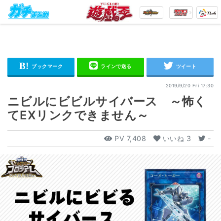
2019/9/20 Fri 17:30
ニビルにビビルサイバース ～怖く
てEXリンクできません～
PV
7,408
いいね
3
-