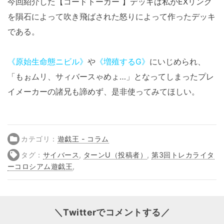
今回紹介した【コードトーカー 】デッキは私がEXリンク
を隕石によって吹き飛ばされた怒りによって作ったデッキ
である。
《原始生命態ニビル》
や
《増殖するG》
にいじめられ、
「もぉムリ、サィバースゃめょ…」となってしまったプレ
イメーカーの諸兄も諦めず、是非使ってみてほしい。
カテゴリ：
遊戯王 - コラム
タグ：
サイバース
,
ターンU（投稿者）
,
第3回トレカライタ
ーコロシアム遊戯王
,
＼Twitterでコメントする／