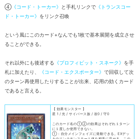
④
《コード・トーカー》
と手札リンクで
《トランスコー
ド・トーカー》
をリンク召喚
という風にこのカード+なんでも1枚で基本展開を成立させ
ることができる。
それ以外にも後述する
《プロフィビット・スネーク》
を手
札に加えたり、
《コード・エクスポーター》
で回収して次
のターン再使用したりすることが出来、応用の効くカード
であると言える。
【 効果モンスター 】
星 1 / 光 / サイバース族 / 攻0 / 守0
このカード名の①②の効果はそれぞれ１ターン
に１度しか使用できない。
①：自分メインフェイズに発動できる。EXデッ
キのリンクモンスター１体を相手に見せる。この