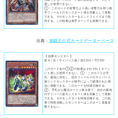
度しか使用できない。
①：このカードの攻撃力より高い攻撃力を持つ相
手フィールドのモンスター１体を対象として発動
できる。そのモンスターをエンドフェイズまで除
外する。この効果は相手ターンでも発動できる。
出典：
遊戯王公式カードデーターベース
【 効果モンスター 】
星 6 / 光 / サイバース族 / 攻2200 / 守2100
このカード名の①②の効果はそれぞれ１ターン
に１度しか使用できない。①：このカードが手
札・墓地に存在し、自分フィールドのサイバース
族リンクモンスターが相手によって破壊された場
合に発動できる。このカードを特殊召喚する。
②：手札から魔法カード１枚を捨て、自分の墓地
のサイバース族モンスター１体を対象として発動
できる。そのモンスターを特殊召喚する。この効
果で特殊召喚したモンスターはこのターン直接攻
撃できない。