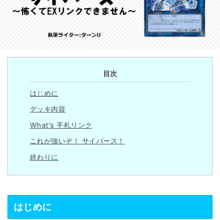
目次
はじめに
デッキ内容
What's 手札リンク
これが強いぞ！ サイバース！
終わりに
はじめに