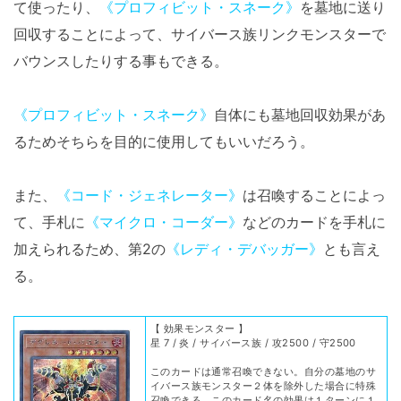
て使ったり、
《プロフィビット・スネーク》
を墓地に送り
回収することによって、サイバース族リンクモンスターで
バウンスしたりする事もできる。
《プロフィビット・スネーク》
自体にも墓地回収効果があ
るためそちらを目的に使用してもいいだろう。
また、
《コード・ジェネレーター》
は召喚することによっ
て、手札に
《マイクロ・コーダー》
などのカードを手札に
加えられるため、第2の
《レディ・デバッガー》
とも言え
る。
【 効果モンスター 】
星 7 / 炎 / サイバース族 / 攻2500 / 守2500
このカードは通常召喚できない。自分の墓地のサ
イバース族モンスター２体を除外した場合に特殊
召喚できる。このカード名の効果は１ターンに１