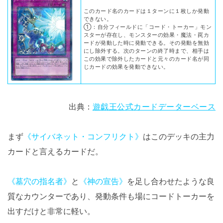
このカード名のカードは１ターンに１枚しか発動
できない。
①：自分フィールドに「コード・トーカー」モン
スターが存在し、モンスターの効果・魔法・罠カ
ードが発動した時に発動できる。その発動を無効
にし除外する。次のターンの終了時まで、相手は
この効果で除外したカードと元々のカード名が同
じカードの効果を発動できない。
出典：
遊戯王公式カードデーターベース
まず
《サイバネット・コンフリクト》
はこのデッキの主力
カードと言えるカードだ。
《墓穴の指名者》
と
《神の宣告》
を足し合わせたような良
質なカウンターであり、発動条件も場にコードトーカーを
出すだけと非常に軽い。