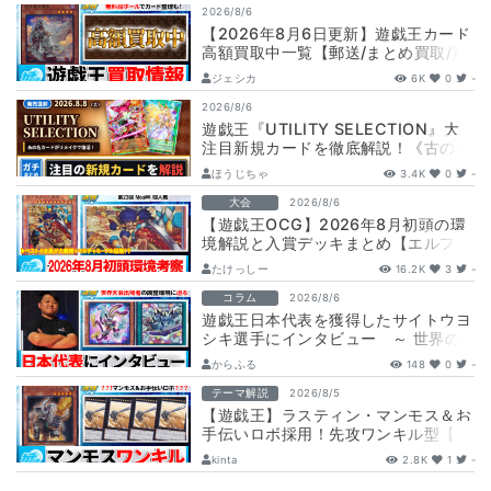
2026/8/6
【2026年8月6日更新】遊戯王カード
高額買取中一覧【郵送/まとめ買取/買
取表/相場/レリーフ】
ジェシカ
6K
0
-
2026/8/6
遊戯王『UTILITY SELECTION』大
注目新規カードを徹底解説！《古の秘
儀/聖なる心のバリア －マイン…
ほうじちゃ
3.4K
0
-
大会
2026/8/6
【遊戯王OCG】2026年8月初頭の環
境解説と入賞デッキまとめ【エルフェ
ンノーツ/トゥーン/キラーチューン/
たけっしー
16.2K
3
-
ウ…
コラム
2026/8/6
遊戯王日本代表を獲得したサイトウヨ
シキ選手にインタビュー ～ 世界の
舞台へ挑む、サイトウ選手の軌跡と決
からふる
148
0
-
意 ～
テーマ解説
2026/8/5
【遊戯王】ラスティン・マンモス＆お
手伝いロボ採用！先攻ワンキル型【列
車】デッキ解説と展開
kinta
2.8K
1
-