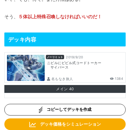
そう、
５体以上特殊召喚しなければいいのだ！
デッキ内容
2019/9/20
ノーリミット
ニビルにビビル式コードトーカー
サイバース
名もなき旅人
1384
メイン
40
コピーしてデッキを作成
デッキ価格をシミュレーション