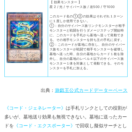
【 効果モンスター 】
星 2 / 光 / サイバース族 / 攻500 / 守1000
このカード名の①②の効果はそれぞれ１ターン
に１度しか使用できない。
①：自分のサイバース族リンクモンスターが相手
モンスターと戦闘を行うダメージステップ開始時
に、このカードを手札から墓地へ送って発動でき
る。その相手モンスターを持ち主の手札に戻す。
②：このカードが墓地に存在し、自分のサイバー
ス族モンスターが戦闘で相手モンスターを破壊し
墓地へ送った時、自分の墓地からカード１枚を除
外し、自分の墓地のレベル４以下のサイバース族
モンスター１体を対象として発動できる。そのモ
ンスターを手札に加える。
出典：
遊戯王公式カードデーターベース
《コード・ジェネレーター》
は手札リンクとしての役割が
多いが、墓地送り効果も無視できない。墓地に送ったカー
ドを
《コード・エクスポーター》
で回収し擬似サーチとし