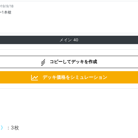
019/9/18
ー1本槍
メイン
40
コピーしてデッキを作成
デッキ価格をシミュレーション
ク》
：3枚