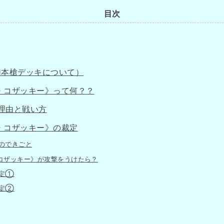
目次
1本槍デッキについて）
・コザッキー》って何？？
理由と戦い方
・コザッキー》の裁定
のできごと
コザッキー》が攻撃をうけたら？
裁定①
裁定②