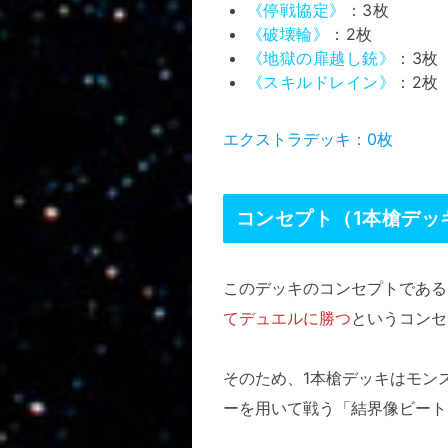
《停戦協定》
：3枚
《破壊輪》
：2枚
《地獄の扉越し銃》
：3枚
《スキルドレイン》
：2枚
エクストラデッキ：0枚
コンセプト（1本槍デッ
このデッキのコンセプトである
てデュエルに勝つ
というコンセ
そのため、1本槍デッキはモン
ーを用いて戦う「結界像ビート