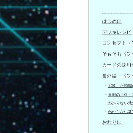
はじめに
デッキレシピ
コンセプト（
そもそも《G
カードの採用
番外編：《G
召喚した瞬間
裏側の《G・
わからない
わからない
おわりに