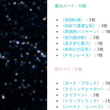
魔法カード：13枚
《強制転移》
：2枚
《強欲で謙虚な壺》
：3枚
《局所的ハリケーン》
：1
《光の護封剣》
：2枚
《浅すぎた墓穴》
：1枚
《命削りの宝札》
：3枚
《チキンレース》
：1枚
罠カード：21枚
《ガード・ブロック》
：3
《スウィッチヒーロー》
：
《タイフーン》
：2枚
《トラップトリック》
：2
《バースト・リバース》
：