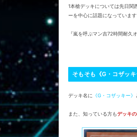
1本槍デッキについては先日関
ーを中心に話題になっています
『嵐を呼ぶマン吉72時間耐久
そもそも《G・コザッキ
デッキ名に
《G・コザッキー》
また、知っている方も
デッキの