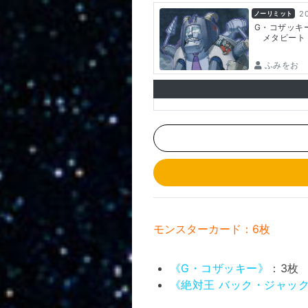
2
ノーリミット
G・コザッキ
メタビート
ふみをお
モンスターカード：6枚
《G・コザッキー》
：3枚
《絶対王 バック・ジャッ