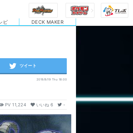
シピ
DECK MAKER
2019/9/19 Thu 18:00
PV
11,224
いいね
6
-