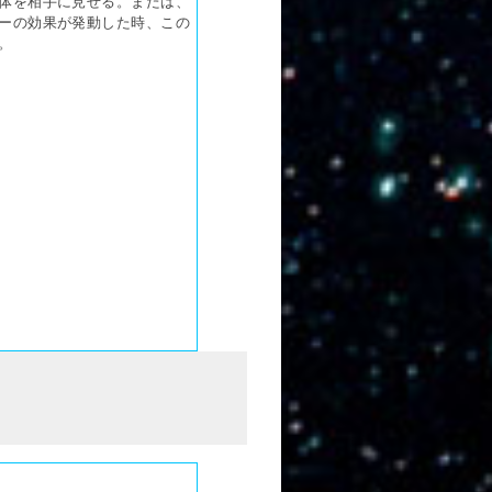
体を相手に見せる。または、
ーの効果が発動した時、この
。