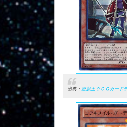
出典：
遊戯王ＯＣＧカード