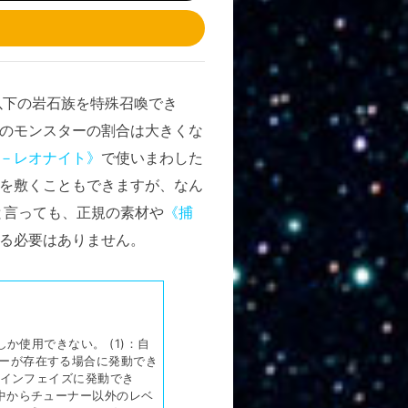
以下の岩石族を特殊召喚でき
のモンスターの割合は大きくな
－レオナイト》
で使いまわした
を敷くこともできますが、なん
と言っても、正規の素材や
《捕
る必要はありません。
しか使用できない。 (1)：自
ーが存在する場合に発動でき
メインフェイズに発動でき
中からチューナー以外のレベ