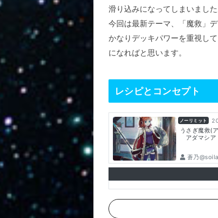
滑り込みになってしまいました
今回は最新テーマ、「魔救」デ
かなりデッキパワーを重視して
になればと思います。
レシピとコンセプト
2
ノーリミット
うさぎ魔救(
アダマシア
蒼乃@soil