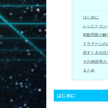
はじめに
レシピとコン
初動問題の解
ドラグーンの
回すときの注
その他採用カ
まとめ
はじめに