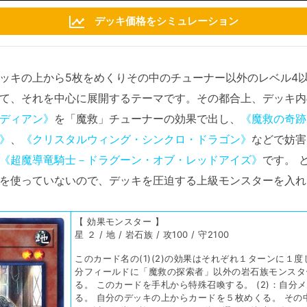
デッキ価格をシミュレーション
ッキの上から5枚をめくりその中のチューナー以外のレベル4
て、それを中心に展開するテーマです。その都合上、デッキ内
ディアン》
を「魔救」チューナーの効果で出し、
《魔救の奇跡
》
、
《クリスタルウィング・シンクロ・ドラゴン》
などで妨害
《超魔導竜騎士－ドラグーン・オブ・レッドアイズ》
です。 
を使っていないので、デッキを圧迫する上級モンスターを入れ
【 効果モンスター 】
星 ２ / 地 / 岩石族 / 攻100 / 守2100
このカード名の(1)(2)の効果はそれぞれ１ターンに１度
分フィールドに「魔救の探索者」以外の岩石族モンスタ
る。 このカードを手札から特殊召喚する。 (2)：自分
る。 自分のデッキの上からカードを５枚めくる。 その