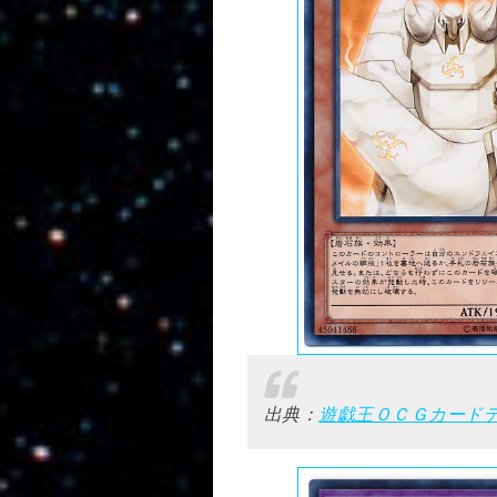
出典：
遊戯王ＯＣＧカード