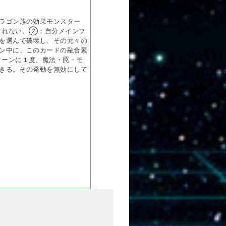
ラゴン族の効果モンスター
されない。②：自分メインフ
を選んで破壊し、その元々の
ン中に、このカードの融合素
ターンに１度、魔法・罠・モ
きる。その発動を無効にして