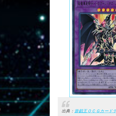
出典：
遊戯王ＯＣＧカード