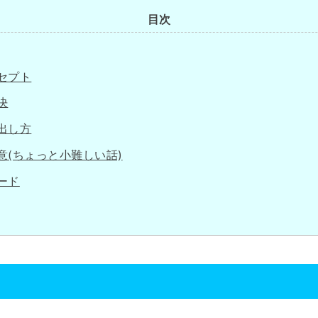
目次
セプト
決
出し方
意(ちょっと小難しい話)
ード