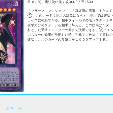
星 8 / 闇 / 魔法使い族 / 攻3000 / 守2500
「ブラック・マジシャン」＋「真紅眼の黒竜」またはド
①：このカードは効果の対象にならず、効果では破壊
ェイズに発動できる。相手フィールドのモンスター１体
攻撃力分のダメージを相手に与える。この効果は１ター
材とした通常モンスターの数まで使用できる。③：１
ンスターの効果が発動した時、手札を１枚捨てて発動で
破壊し、このカードの攻撃力を１０００アップする。
データベース