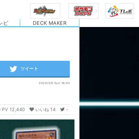
シピ
DECK MAKER
2020/3/8 Sun 16:00
PV
12,440
いいね
14
-