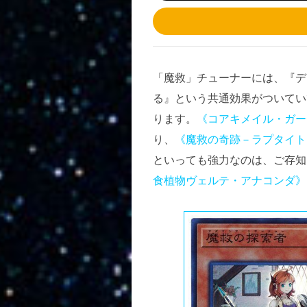
「魔救」チューナーには、『デ
る』という共通効果がついてい
ります。
《コアキメイル・ガー
り、
《魔救の奇跡－ラプタイト
といっても強力なのは、ご存知
食植物ヴェルテ・アナコンダ》