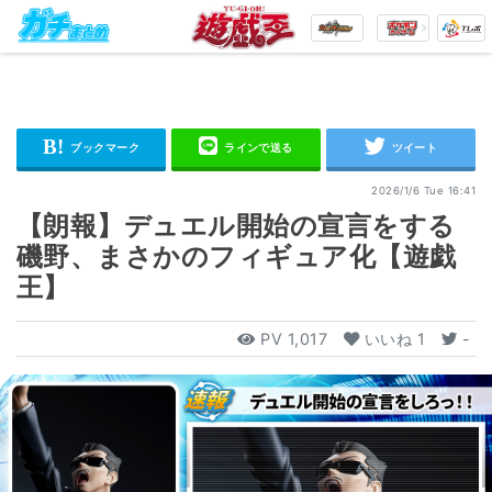
2026/1/6 Tue 16:41
【朗報】デュエル開始の宣言をする
磯野、まさかのフィギュア化【遊戯
王】
PV
1,017
いいね
1
-