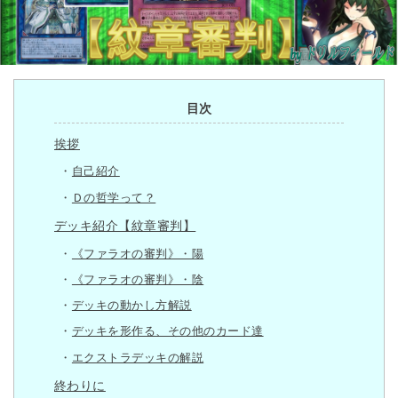
目次
挨拶
自己紹介
Ｄの哲学って？
デッキ紹介【紋章審判】
《ファラオの審判》・陽
《ファラオの審判》・陰
デッキの動かし方解説
デッキを形作る、その他のカード達
エクストラデッキの解説
終わりに