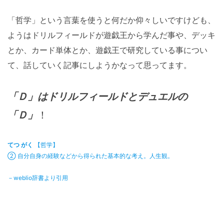
「哲学」という言葉を使うと何だか仰々しいですけども、
ようはドリルフィールドが遊戯王から学んだ事や、デッキ
とか、カード単体とか、遊戯王で研究している事につい
て、話していく記事にしようかなって思ってます。
「Ｄ」はドリルフィールドとデュエルの
「Ｄ」
！
てつ がく
【哲学】
② 自分自身の経験などから得られた基本的な考え。人生観。
－weblio辞書より引用