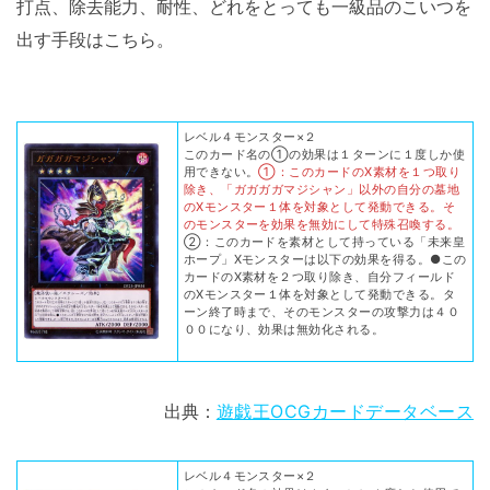
打点、除去能力、耐性、どれをとっても一級品のこいつを
出す手段はこちら。
レベル４モンスター×２
このカード名の①の効果は１ターンに１度しか使
用できない。
①：このカードのX素材を１つ取り
除き、「ガガガガマジシャン」以外の自分の墓地
のXモンスター１体を対象として発動できる。そ
のモンスターを効果を無効にして特殊召喚する。
②：このカードを素材として持っている「未来皇
ホープ」Xモンスターは以下の効果を得る。●この
カードのX素材を２つ取り除き、自分フィールド
のXモンスター１体を対象として発動できる。タ
ーン終了時まで、そのモンスターの攻撃力は４０
００になり、効果は無効化される。
出典：
遊戯王OCGカードデータベース
レベル４モンスター×２