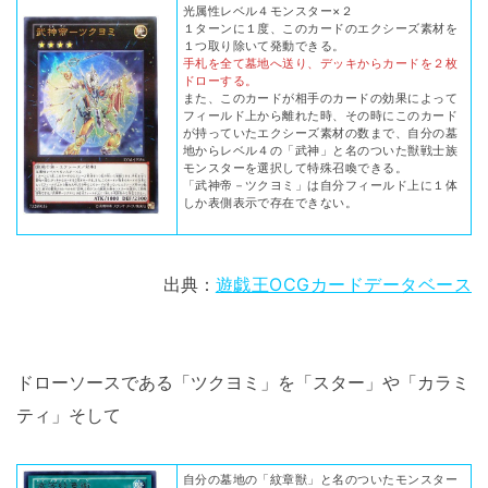
光属性レベル４モンスター×２
１ターンに１度、このカードのエクシーズ素材を
１つ取り除いて発動できる。
手札を全て墓地へ送り、デッキからカードを２枚
ドローする。
また、このカードが相手のカードの効果によって
フィールド上から離れた時、その時にこのカード
が持っていたエクシーズ素材の数まで、自分の墓
地からレベル４の「武神」と名のついた獣戦士族
モンスターを選択して特殊召喚できる。
「武神帝－ツクヨミ」は自分フィールド上に１体
しか表側表示で存在できない。
出典：
遊戯王OCGカードデータベース
ドローソースである「ツクヨミ」を「スター」や「カラミ
ティ」そして
自分の墓地の「紋章獣」と名のついたモンスター