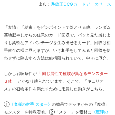
出典：
遊戯王OCGカードデータベース
「友情」「結束」をピンポイントで落とせる他、ランダム
墓地肥やしからの任意のカード回収で、パッと見た感じよ
りも柔軟なアドバンテージを生み出せるカード。回収は相
手依存の様に見えますが、いざ相手をしてみると回収を使
わせずに除去する方法は結構限られていて、中々に厄介。
しかし召喚条件が
「 同じ属性で種族が異なるモンスター
３体 」
とかなり縛られています。そこで、「キュリオ
ス」の召喚条件を満たすために用意した動きがこちら。
①
《魔弾の射手 スター》
の効果でデッキからの「魔弾」
モンスターを特殊召喚。②「スター」を素材に
《魔弾の