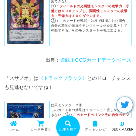
用できない。
①：
フィールドの光属性モンスターの攻撃力・守
備力は５００アップし、闇属性モンスターの攻撃
力・守備力は４００ダウンする。
②：このカードが戦闘・効果で破壊された場合、
自分の墓地の光属性モンスター１体を対象として
発動できる。そのモンスターを手札に加える。
出典：
遊戯王OCGカードデータベース
「スサノオ」は
《トラックブラック》
とのドローチャンス
も見逃せないですね！
効果モンスター２体
このカード名の効果は１ターンに１度しか使用で
きない。①：
このカードのリンク先の自分のモン
スター１体を対象として発動できる。このター
D
ン、そのモンスターが戦闘で相手モンスターを破
ホーム
カードを買う
記事を探す
デッキレシピ
DECK MAKER
壊する度に、自分はデッキから１枚ドローする。