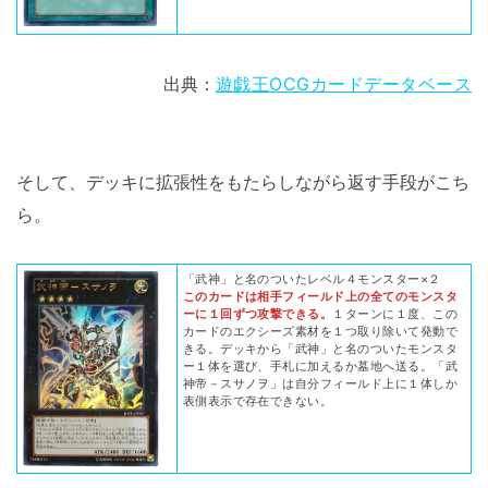
出典：
遊戯王OCGカードデータベース
そして、デッキに拡張性をもたらしながら返す手段がこち
ら。
「武神」と名のついたレベル４モンスター×２
このカードは相手フィールド上の全てのモンスタ
ーに１回ずつ攻撃できる。
１ターンに１度、この
カードのエクシーズ素材を１つ取り除いて発動で
きる。デッキから「武神」と名のついたモンスタ
ー１体を選び、手札に加えるか墓地へ送る。「武
神帝－スサノヲ」は自分フィールド上に１体しか
表側表示で存在できない。