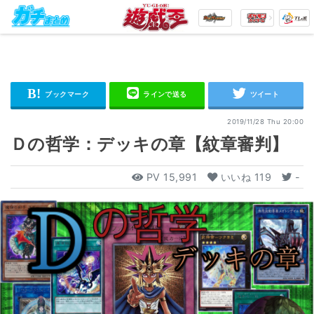
2019/11/28 Thu 20:00
Ｄの哲学：デッキの章【紋章審判】
PV
15,991
いいね
119
-