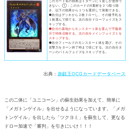
このカード名の効果は１ターンに１度しか使用で
きない。①：このカードのX素材を２つ取り除
き、以下の効果から１つを選択して発動できる。
●自分はデッキから２枚ドローし、その後手札を
１枚選んで捨てる。次の自分ドローフェイズをス
キップする。
●自分の墓地からモンスター１体を選んで守備表
示で特殊召喚する。次の自分メインフェイズ１を
スキップする。
●自分フィールドのモンスター１体を選び、その
攻撃力をターン終了時まで倍にする。次の自分タ
ーンのバトルフェイズをスキップする。
出典：
遊戯王OCGカードデータベース
この二体に「ユニコーン」の蘇生効果を加えて、簡単に
「メガトンゲイル」を出せるようになっています。「メガ
トンゲイル」を出したら「ツクヨミ」を蘇生して、更なる
ドロー加速で「審判」を引きにいけ！！！