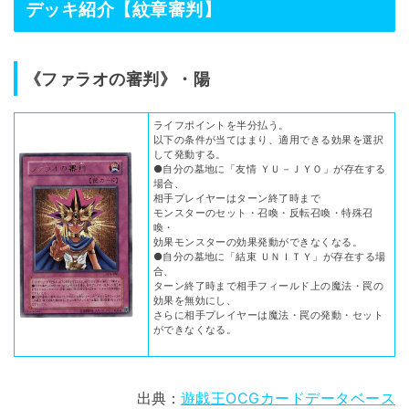
デッキ紹介【紋章審判】
《ファラオの審判》・陽
ライフポイントを半分払う。
以下の条件が当てはまり、適用できる効果を選択
して発動する。
●自分の墓地に「友情 ＹＵ－ＪＹＯ」が存在する
場合、
相手プレイヤーはターン終了時まで
モンスターのセット・召喚・反転召喚・特殊召
喚・
効果モンスターの効果発動ができなくなる。
●自分の墓地に「結束 ＵＮＩＴＹ」が存在する場
合、
ターン終了時まで相手フィールド上の魔法・罠の
効果を無効にし、
さらに相手プレイヤーは魔法・罠の発動・セット
ができなくなる。
出典：
遊戯王OCGカードデータベース