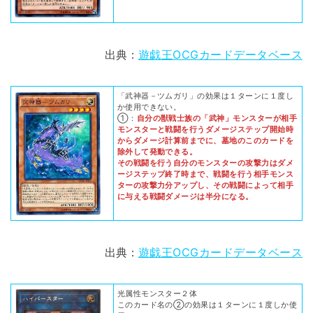
出典：
遊戯王OCGカードデータベース
「武神器－ツムガリ」の効果は１ターンに１度し
か使用できない。
①：
自分の獣戦士族の「武神」モンスターが相手
モンスターと戦闘を行うダメージステップ開始時
からダメージ計算前までに、墓地のこのカードを
除外して発動できる。
その戦闘を行う自分のモンスターの攻撃力はダメ
ージステップ終了時まで、戦闘を行う相手モンス
ターの攻撃力分アップし、その戦闘によって相手
に与える戦闘ダメージは半分になる。
出典：
遊戯王OCGカードデータベース
光属性モンスター２体
このカード名の②の効果は１ターンに１度しか使