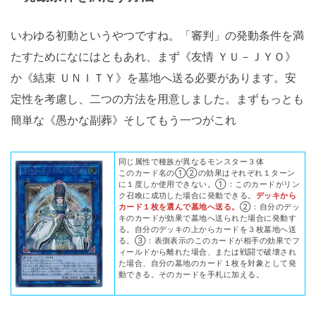
いわゆる初動というやつですね。「審判」の発動条件を満
たすためになにはともあれ、まず《友情 ＹＵ－ＪＹＯ》
か《結束 ＵＮＩＴＹ》を墓地へ送る必要があります。安
定性を考慮し、二つの方法を用意しました。まずもっとも
簡単な《愚かな副葬》そしてもう一つがこれ
同じ属性で種族が異なるモンスター３体
このカード名の①②の効果はそれぞれ１ターン
に１度しか使用できない。①：このカードがリン
ク召喚に成功した場合に発動できる。
デッキから
カード１枚を選んで墓地へ送る。
②：自分のデッ
キのカードが効果で墓地へ送られた場合に発動す
る。自分のデッキの上からカードを３枚墓地へ送
る。③：表側表示のこのカードが相手の効果でフ
ィールドから離れた場合、または戦闘で破壊され
た場合、自分の墓地のカード１枚を対象として発
動できる。そのカードを手札に加える。