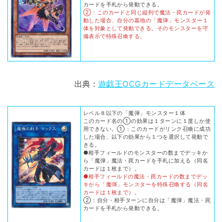
カードを手札から発動できる。
②：このカードと同じ縦列で魔法・罠カードが発
動した場合、自分の墓地の「魔弾」モンスター１
体を対象として発動できる。そのモンスターを守
備表示で特殊召喚する。
出典：
遊戯王OCGカードデータベース
レベル８以下の「魔弾」モンスター１体
このカード名の①の効果は１ターンに１度しか使
用できない。①：このカードがリンク召喚に成功
した場合、以下の効果から１つを選択して発動で
きる。
●相手フィールドのモンスターの数までデッキか
ら「魔弾」魔法・罠カードを手札に加える（同名
カードは１枚まで）。
●相手フィールドの魔法・罠カードの数までデッ
キから「魔弾」モンスターを特殊召喚する（同名
カードは１枚まで）。
②：自分・相手ターンに自分は「魔弾」魔法・罠
カードを手札から発動できる。