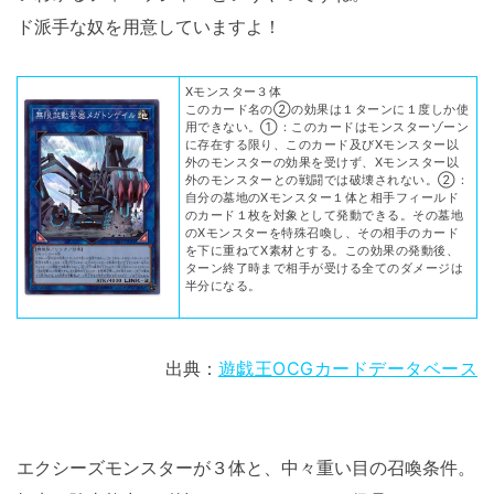
ド派手な奴を用意していますよ！
Xモンスター３体
このカード名の②の効果は１ターンに１度しか使
用できない。①：このカードはモンスターゾーン
に存在する限り、このカード及びXモンスター以
外のモンスターの効果を受けず、Xモンスター以
外のモンスターとの戦闘では破壊されない。②：
自分の墓地のXモンスター１体と相手フィールド
のカード１枚を対象として発動できる。その墓地
のXモンスターを特殊召喚し、その相手のカード
を下に重ねてX素材とする。この効果の発動後、
ターン終了時まで相手が受ける全てのダメージは
半分になる。
出典：
遊戯王OCGカードデータベース
エクシーズモンスターが３体と、中々重い目の召喚条件。