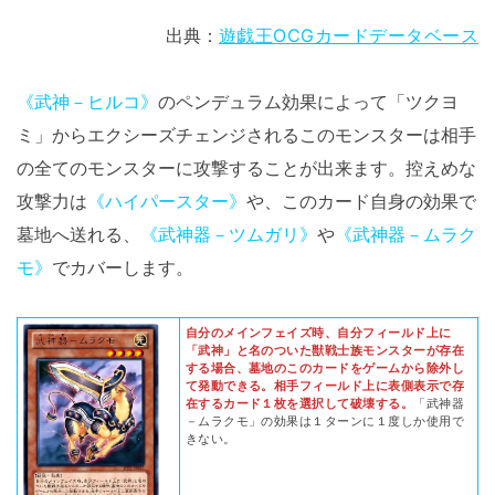
出典：
遊戯王OCGカードデータベース
《武神－ヒルコ》
のペンデュラム効果によって「ツクヨ
ミ」からエクシーズチェンジされるこのモンスターは相手
の全てのモンスターに攻撃することが出来ます。控えめな
攻撃力は
《ハイパースター》
や、このカード自身の効果で
墓地へ送れる、
《武神器－ツムガリ》
や
《武神器－ムラク
モ》
でカバーします。
自分のメインフェイズ時、自分フィールド上に
「武神」と名のついた獣戦士族モンスターが存在
する場合、墓地のこのカードをゲームから除外し
て発動できる。相手フィールド上に表側表示で存
在するカード１枚を選択して破壊する。
「武神器
－ムラクモ」の効果は１ターンに１度しか使用で
きない。