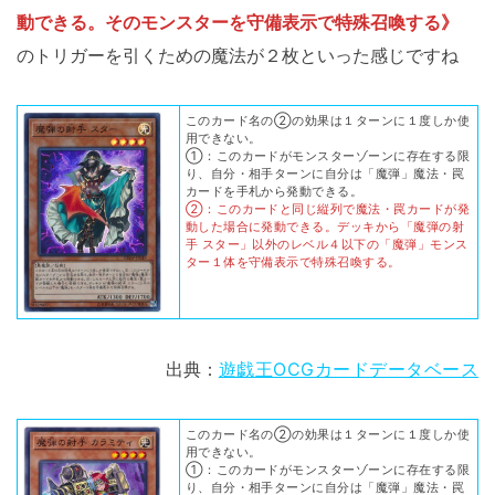
動できる。そのモンスターを守備表示で特殊召喚する》
のトリガーを引くための魔法が２枚といった感じですね
このカード名の②の効果は１ターンに１度しか使
用できない。
①：このカードがモンスターゾーンに存在する限
り、自分・相手ターンに自分は「魔弾」魔法・罠
カードを手札から発動できる。
②：このカードと同じ縦列で魔法・罠カードが発
動した場合に発動できる。デッキから「魔弾の射
手 スター」以外のレベル４以下の「魔弾」モンス
ター１体を守備表示で特殊召喚する。
出典：
遊戯王OCGカードデータベース
このカード名の②の効果は１ターンに１度しか使
用できない。
①：このカードがモンスターゾーンに存在する限
り、自分・相手ターンに自分は「魔弾」魔法・罠