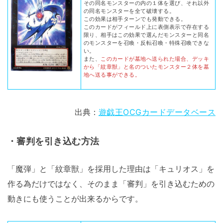
その同名モンスターの内の１体を選び、それ以外
の同名モンスターを全て破壊する。
この効果は相手ターンでも発動できる。
このカードがフィールド上に表側表示で存在する
限り、相手はこの効果で選んだモンスターと同名
のモンスターを召喚・反転召喚・特殊召喚できな
い。
また、
このカードが墓地へ送られた場合、デッキ
から「紋章獣」と名のついたモンスター２体を墓
地へ送る事ができる。
出典：
遊戯王OCGカードデータベース
・審判を引き込む方法
「魔弾」と「紋章獣」を採用した理由は「キュリオス」を
作る為だけではなく、そのまま「審判」を引き込むための
動きにも使うことが出来るからです。