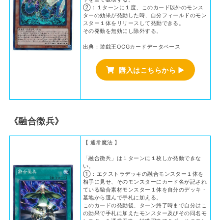
②：１ターンに１度、このカード以外のモンス
ターの効果が発動した時、自分フィールドのモン
スター１体をリリースして発動できる。
その発動を無効にし除外する。
出典：遊戯王OCGカードデータベース
購入はこちらから ▶
《融合徴兵》
【 通常魔法 】
「融合徴兵」は１ターンに１枚しか発動できな
い。
①：エクストラデッキの融合モンスター１体を
相手に見せ、そのモンスターにカード名が記され
ている融合素材モンスター１体を自分のデッキ・
墓地から選んで手札に加える。
このカードの発動後、ターン終了時まで自分はこ
の効果で手札に加えたモンスター及びその同名モ