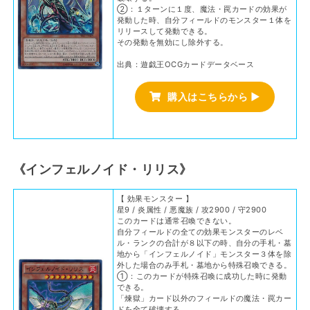
②：１ターンに１度、魔法・罠カードの効果が
発動した時、自分フィールドのモンスター１体を
リリースして発動できる。
その発動を無効にし除外する。
出典：遊戯王OCGカードデータベース
購入はこちらから ▶
《インフェルノイド・リリス》
【 効果モンスター 】
星9 / 炎属性 / 悪魔族 / 攻2900 / 守2900
このカードは通常召喚できない。
自分フィールドの全ての効果モンスターのレベ
ル・ランクの合計が８以下の時、自分の手札・墓
地から「インフェルノイド」モンスター３体を除
外した場合のみ手札・墓地から特殊召喚できる。
①：このカードが特殊召喚に成功した時に発動
できる。
「煉獄」カード以外のフィールドの魔法・罠カー
ドを全て破壊する。