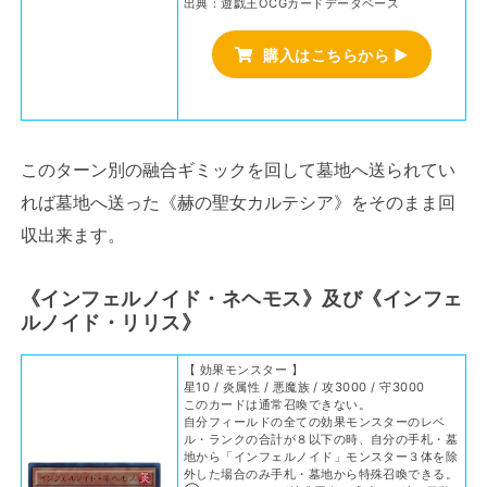
出典：遊戯王OCGカードデータベース
購入はこちらから ▶
このターン別の融合ギミックを回して墓地へ送られてい
れば墓地へ送った《赫の聖女カルテシア》をそのまま回
収出来ます。
《インフェルノイド・ネヘモス》及び《インフェ
ルノイド・リリス》
【 効果モンスター 】
星10 / 炎属性 / 悪魔族 / 攻3000 / 守3000
このカードは通常召喚できない。
自分フィールドの全ての効果モンスターのレベ
ル・ランクの合計が８以下の時、自分の手札・墓
地から「インフェルノイド」モンスター３体を除
外した場合のみ手札・墓地から特殊召喚できる。