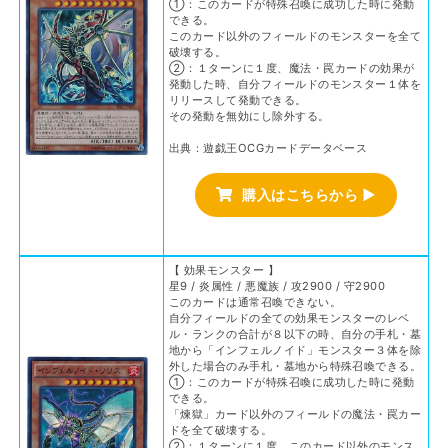
①：このカードが特殊召喚に成功した時に発動
できる。
このカード以外のフィールドのモンスターを全て
破壊する。
②：１ターンに１度、魔法・罠カードの効果が
発動した時、自分フィールドのモンスター１体を
リリースして発動できる。
その発動を無効にし除外する。
出典：遊戯王OCGカードデータベース
購入はこちらから ▶
【 効果モンスター 】
星9 / 炎属性 / 悪魔族 / 攻2900 / 守2900
このカードは通常召喚できない。
自分フィールドの全ての効果モンスターのレベ
ル・ランクの合計が８以下の時、自分の手札・墓
地から「インフェルノイド」モンスター３体を除
外した場合のみ手札・墓地から特殊召喚できる。
①：このカードが特殊召喚に成功した時に発動
できる。
「煉獄」カード以外のフィールドの魔法・罠カー
ドを全て破壊する。
②：１ターンに１度、このカード以外のモンス