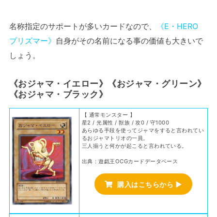
名称指定のサポートが多いカードなので、
《E・HERO
プリズマー》
自身がその名前になる事の価値も大きいで
しょう。
《おジャマ・イエロー》《おジャマ・グリーン》
《おジャマ・ブラック》
【 通常モンスター 】
星2 / 光属性 / 獣族 / 攻0 / 守1000
あらゆる手段を使ってジャマをすると言われてい
るおジャマトリオの一員。
三人揃うと何かが起こると言われている。
出典：遊戯王OCGカードデータベース
購入はこちらから ▶