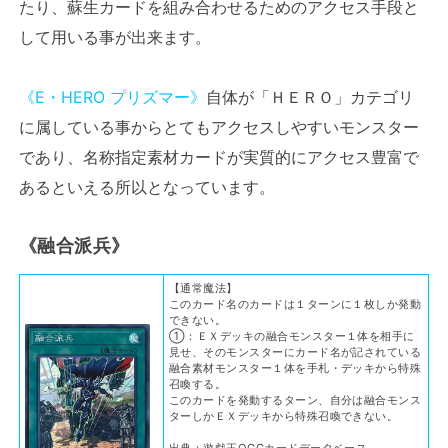
たり、蘇生カードを組み合わせるためのアクセス手段と
して用いる事が出来ます。
《E・HERO プリズマー》
自体が「ＨＥＲＯ」カテゴリ
に属している事からとてもアクセスしやすいモンスター
であり、名称指定素材カードが実質的にアクセス豊富で
あるといえる所以となっています。
《融合派兵》
【通常魔法】
このカード名のカードは１ターンに１枚しか発動
できない。
①：ＥＸデッキの融合モンスター１体を相手に
見せ、そのモンスターにカード名が記されている
融合素材モンスター１体を手札・デッキから特殊
召喚する。
このカードを発動するターン、自分は融合モンス
ターしかＥＸデッキから特殊召喚できない。