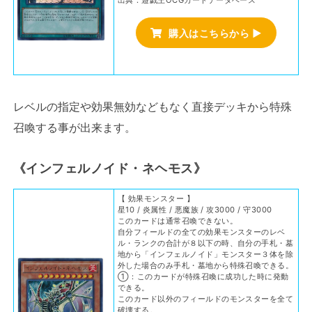
出典：遊戯王OCGカードデータベース
購入はこちらから ▶
レベルの指定や効果無効などもなく直接デッキから特殊
召喚する事が出来ます。
《インフェルノイド・ネヘモス》
【 効果モンスター 】
星10 / 炎属性 / 悪魔族 / 攻3000 / 守3000
このカードは通常召喚できない。
自分フィールドの全ての効果モンスターのレベ
ル・ランクの合計が８以下の時、自分の手札・墓
地から「インフェルノイド」モンスター３体を除
外した場合のみ手札・墓地から特殊召喚できる。
①：このカードが特殊召喚に成功した時に発動
できる。
このカード以外のフィールドのモンスターを全て
破壊する。