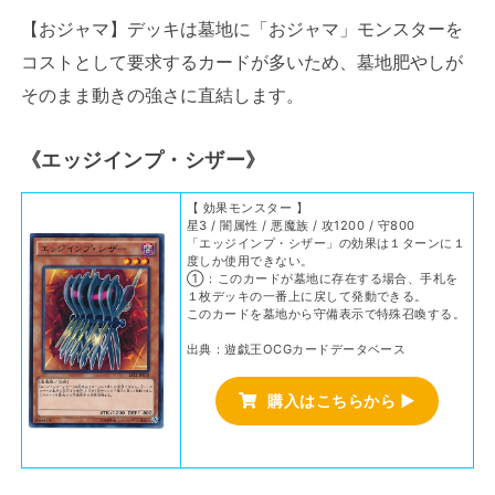
【おジャマ】デッキは墓地に「おジャマ」モンスターを
コストとして要求するカードが多いため、墓地肥やしが
そのまま動きの強さに直結します。
《エッジインプ・シザー》
【 効果モンスター 】
星3 / 闇属性 / 悪魔族 / 攻1200 / 守800
「エッジインプ・シザー」の効果は１ターンに１
度しか使用できない。
①：このカードが墓地に存在する場合、手札を
１枚デッキの一番上に戻して発動できる。
このカードを墓地から守備表示で特殊召喚する。
出典：遊戯王OCGカードデータベース
購入はこちらから ▶