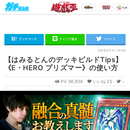
2023/2/3 Fri 20:00
【はみるとんのデッキビルドTips】
《E・HERO プリズマー》の使い方
PV
36,956
いいね
25
-