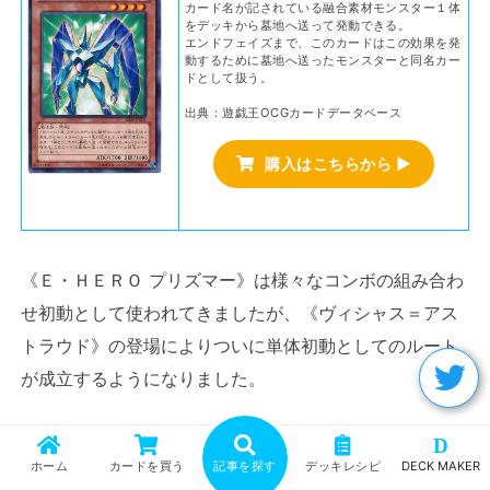
カード名が記されている融合素材モンスター１体
をデッキから墓地へ送って発動できる。
エンドフェイズまで、このカードはこの効果を発
動するために墓地へ送ったモンスターと同名カー
ドとして扱う。
出典：遊戯王OCGカードデータベース
購入はこちらから ▶
《Ｅ・ＨＥＲＯ プリズマー》は様々なコンボの組み合わ
せ初動として使われてきましたが、《ヴィシャス＝アス
トラウド》の登場によりついに単体初動としてのルート
が成立するようになりました。
モンスターゾーン１：《フルール・ド・バロネス》
D
攻撃表示
ホーム
カードを買う
記事を探す
デッキレシピ
DECK MAKER