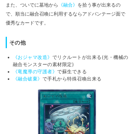
また、ついでに墓地から
《融合》
を拾う事が出来るの
で、順当に融合召喚に利用するならアドバンテージ面で
優秀なカードです。
その他
《おジャマ改造》
でリクルートが出来る(光・機械の
融合モンスターの素材限定)
《竜魔導の守護者》
で蘇生できる
《融合破棄》
で手札から特殊召喚出来る