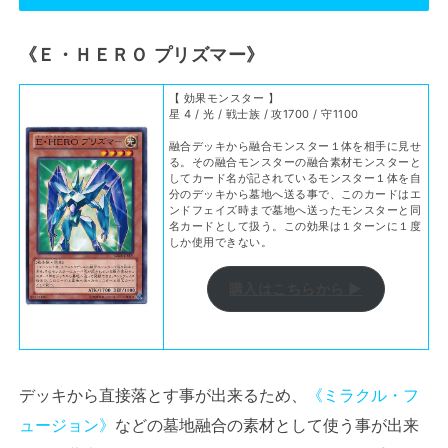
《Ｅ・ＨＥＲＯ プリズマー》
【 効果モンスター 】
星 4 / 光 / 戦士族 / 攻1700 / 守1100
融合デッキから融合モンスター１体を相手に見せ
る。その融合モンスターの融合素材モンスターと
してカード名が記されているモンスター１体を自
分のデッキから墓地へ送る事で、このカードはエ
ンドフェイズ時まで墓地へ送ったモンスターと同
名カードとして扱う。この効果は１ターンに１度
しか使用できない。
購入はこちらから ▶
デッキから直接落とす事が出来るため、
《ミラクル・フ
ュージョン》
などの墓地融合の素材として使う事が出来