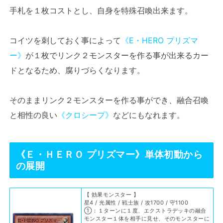
手札を１枚コストとし、自身を特殊召喚出来ます。
コイツを刺しておく事によって
《E・HERO プリズマ
ー》
が１枚でリンク２モンスターを作る事が出来るカー
ドとなるため、腐りづらくなります。
そのままリンク２モンスターを作る事ができ、融合召喚
と相性の良い
《クロシープ》
などにもなれます。
《Ｅ・ＨＥＲＯ プリズマー》単体初動から
の展開
【 効果モンスター 】
星4 / 光属性 / 戦士族 / 攻1700 / 守1100
①：１ターンに１度、エクストラデッキの融合
モンスター１体を相手に見せ、そのモンスターに