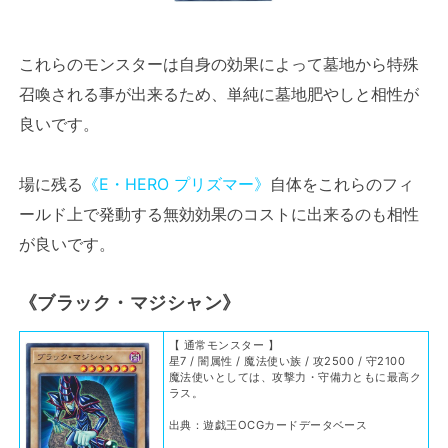
これらのモンスターは自身の効果によって墓地から特殊
召喚される事が出来るため、単純に墓地肥やしと相性が
良いです。
場に残る
《E・HERO プリズマー》
自体をこれらのフィ
ールド上で発動する無効効果のコストに出来るのも相性
が良いです。
《ブラック・マジシャン》
【 通常モンスター 】
星7 / 闇属性 / 魔法使い族 / 攻2500 / 守2100
魔法使いとしては、攻撃力・守備力ともに最高ク
ラス。
出典：遊戯王OCGカードデータベース