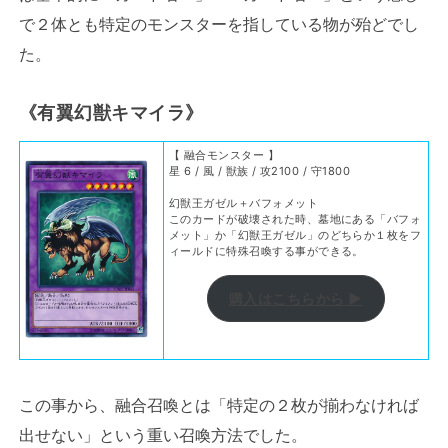
で２体とも特定のモンスターを指している物が殆どでし
た。
《有翼幻獣キマイラ》
【 融合モンスター 】
星 6 / 風 / 獣族 / 攻2100 / 守1800
幻獣王ガゼル＋バフォメット
このカードが破壊された時、墓地にある「バフォ
メット」か「幻獣王ガゼル」のどちらか１枚をフ
ィールドに特殊召喚する事ができる。
購入はこちらから ▶
この事から、融合召喚とは「特定の２枚が揃わなければ
出せない」という重い召喚方法でした。