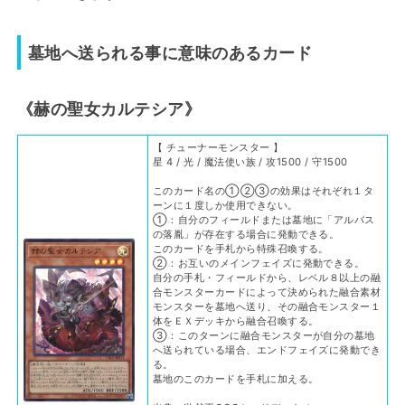
墓地へ送られる事に意味のあるカード
《赫の聖女カルテシア》
【 チューナーモンスター 】
星 4 / 光 / 魔法使い族 / 攻1500 / 守1500
このカード名の①②③の効果はそれぞれ１タ
ーンに１度しか使用できない。
①：自分のフィールドまたは墓地に「アルバス
の落胤」が存在する場合に発動できる。
このカードを手札から特殊召喚する。
②：お互いのメインフェイズに発動できる。
自分の手札・フィールドから、レベル８以上の融
合モンスターカードによって決められた融合素材
モンスターを墓地へ送り、その融合モンスター１
体をＥＸデッキから融合召喚する。
③：このターンに融合モンスターが自分の墓地
へ送られている場合、エンドフェイズに発動でき
る。
墓地のこのカードを手札に加える。