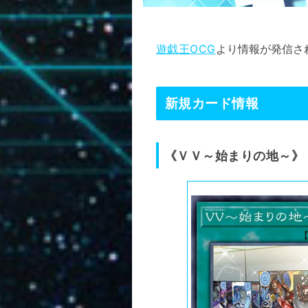
遊戯王OCG
より情報が発信さ
新規カード情報
《ＶＶ～始まりの地～》