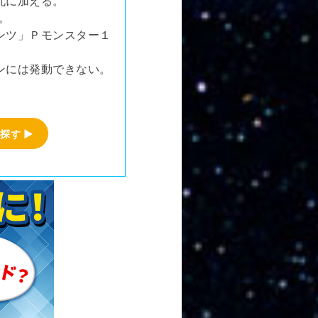
札に加える。
。
ンツ」Ｐモンスター１
ンには発動できない。
探す ▶