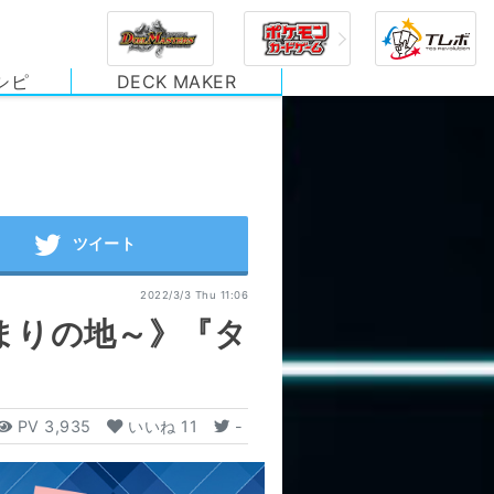
シピ
DECK MAKER
2022/3/3 Thu 11:06
まりの地～》『タ
PV
3,935
いいね
11
-