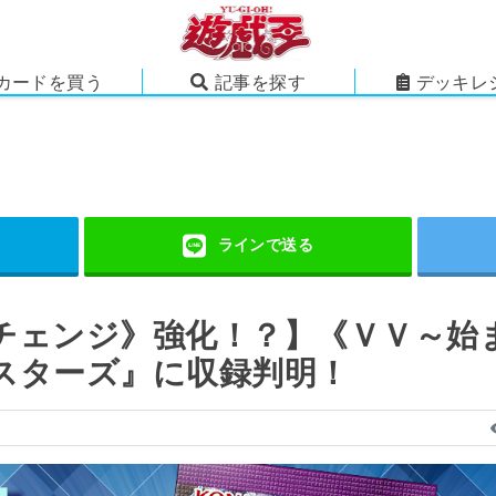
カードを買う
記事を探す
デッキレ
チェンジ》強化！？】《ＶＶ～始
スターズ』に収録判明！