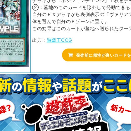
デッキから「ポジションチェンジ」１枚を手
②：墓地のこのカードを除外して発動できる
自分のＥＸデッキから表側表示の「ヴァリア
体を選んで自分のＰゾーンに置く。
この効果はこのカードが墓地へ送られたター
出典：
遊戯王OCG
発売前に相性が良いカードを