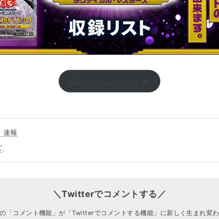
収録リストはこちら！ ▶
・速報
ズ
,
＼Twitterでコメントする／
の「コメント機能」が「Twitterでコメントする機能」に新しく生まれ変