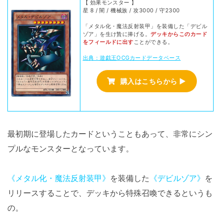
【 効果モンスター 】
星 8 / 闇 / 機械族 / 攻3000 / 守2300
「メタル化・魔法反射装甲」を装備した「デビル
ゾア」を生け贄に捧げる。
デッキからこのカード
をフィールドに出す
ことができる。
出典：遊戯王OCGカードデータベース
購入はこちらから ▶
最初期に登場したカードということもあって、非常にシン
プルなモンスターとなっています。
《メタル化・魔法反射装甲》
を装備した
《デビルゾア》
を
リリースすることで、デッキから特殊召喚できるというも
の。