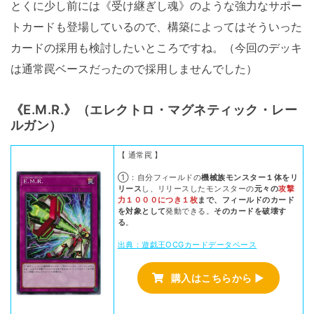
とくに少し前には《受け継ぎし魂》のような強力なサポー
トカードも登場しているので、構築によってはそういった
カードの採用も検討したいところですね。（今回のデッキ
は通常罠ベースだったので採用しませんでした）
《E.M.R.》（エレクトロ・マグネティック・レー
ルガン）
【 通常罠 】
①：自分フィールドの
機械族モンスター１体をリ
リース
し、リリースしたモンスターの
元々の
攻撃
力１０００につき１枚
まで、フィールドのカード
を対象として
発動できる。
そのカードを破壊す
る
。
出典：遊戯王OCGカードデータベース
購入はこちらから ▶