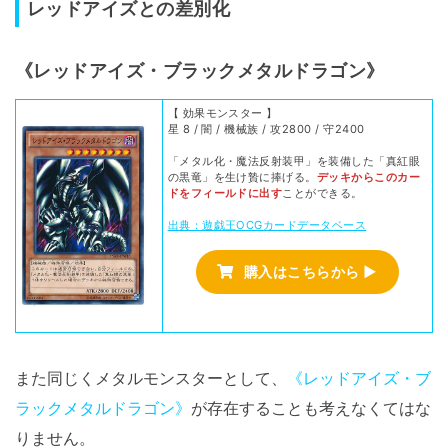
レッドアイズとの差別化
《レッドアイズ・ブラックメタルドラゴン》
【 効果モンスター 】
星 8 / 闇 / 機械族 / 攻2800 / 守2400
「メタル化・魔法反射装甲」を装備した「真紅眼
の黒竜」を生け贄に捧げる。
デッキからこのカー
ドをフィールドに出す
ことができる。
出典：遊戯王OCGカードデータベース
購入はこちらから ▶
また同じくメタルモンスターとして、
《レッドアイズ・ブ
ラックメタルドラゴン》
が存在することも考えなくてはな
りません。