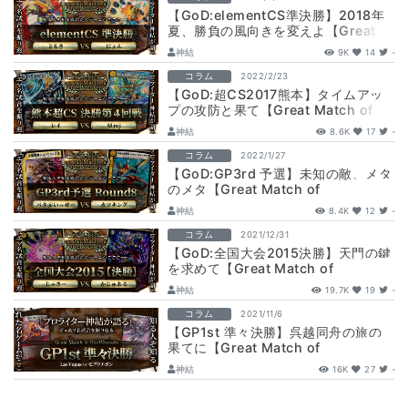
【GoD:elementCS準決勝】2018年
夏、勝負の風向きを変えよ【Great
Match of Duel…
神結
9K
14
-
コラム
2022/2/23
【GoD:超CS2017熊本】タイムアッ
プの攻防と果て【Great Match of
DuelMasters】
神結
8.6K
17
-
コラム
2022/1/27
【GoD:GP3rd 予選】未知の敵、メタ
のメタ【Great Match of
DuelMasters】
神結
8.4K
12
-
コラム
2021/12/31
【GoD:全国大会2015決勝】天門の鍵
を求めて【Great Match of
DuelMasters】
神結
19.7K
19
-
コラム
2021/11/6
【GP1st 準々決勝】呉越同舟の旅の
果てに【Great Match of
DuelMasters】
神結
16K
27
-