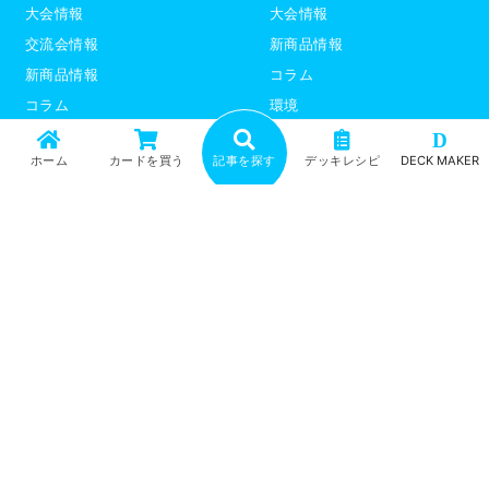
大会情報
大会情報
交流会情報
新商品情報
新商品情報
コラム
コラム
環境
環境
デッキレシピ
D
ホーム
カードを買う
記事を探す
デッキレシピ
DECK MAKER
デッキレシピ
デッキテーマ解説
デッキテーマ解説
ライター紹介
ライター紹介
デュエプレ
ポケモンカード
トップ
記事一覧
記事ランキング
最新情報
新商品情報
コラム
環境