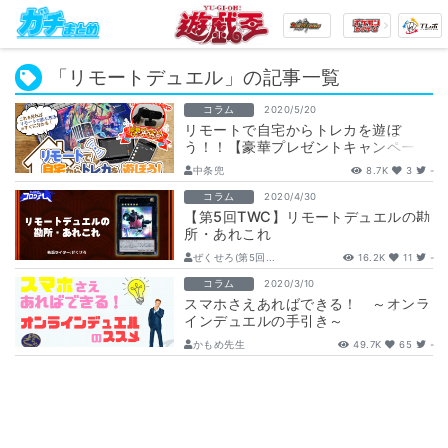
「リモートデュエル」の記事一覧
コラム
2020/5/20
リモートで自宅からトレカを遊ぼ
う！！【豪華プレゼントキャンペーン
実施中！】
中条兜
8.7K
3
-
コラム
2020/4/30
【第5回TWC】リモートデュエルの勘
所・あれこれ
ぜくせろ(第5回...
16.2K
11
-
コラム
2020/3/10
スマホさえあればできる！ ～オンラ
インデュエルの手引き～
かもめ先生
49.7K
65
-