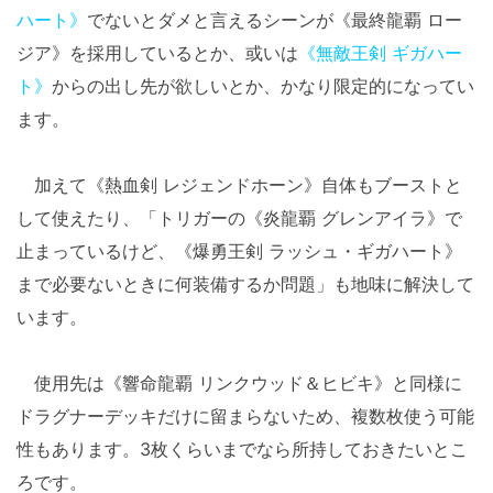
ハート》
でないとダメと言えるシーンが《最終龍覇 ロー
ジア》を採用しているとか、或いは
《無敵王剣 ギガハー
ト》
からの出し先が欲しいとか、かなり限定的になってい
ます。
加えて《熱血剣 レジェンドホーン》自体もブーストと
して使えたり、「トリガーの《炎龍覇 グレンアイラ》で
止まっているけど、《爆勇王剣 ラッシュ・ギガハート》
まで必要ないときに何装備するか問題」も地味に解決して
います。
使用先は《響命龍覇 リンクウッド＆ヒビキ》と同様に
ドラグナーデッキだけに留まらないため、複数枚使う可能
性もあります。3枚くらいまでなら所持しておきたいとこ
ろです。