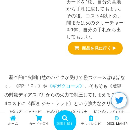
カードを1枚、自分の墓地
から手札に戻してもよい。
その後、コスト4以下の、
闇または火のクリーチャー
を1体、自分の手札から出
してもよい。
商品を見に行く ▶
基本的に火闇自然のバイクが受けて勝つケースはほぼな
く、《PP-「P」》や
《ギガクローズ》
、そもそも《魔誕
の封殺ディアス Z》からの火力で制圧してしまえること、
4コストに《轟速 ジャ・レッド》という強力なクリーチャ
ーがいることなど、かなり相性がいいカードとなっていま
D
す。
ホーム
カードを買う
記事を探す
デッキレシピ
DECK MAKER