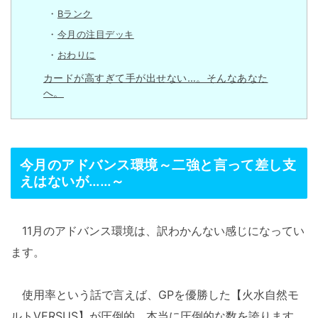
Bランク
今月の注目デッキ
おわりに
カードが高すぎて手が出せない…。そんなあなた
へ。
今月のアドバンス環境～二強と言って差し支
えはないが……～
11月のアドバンス環境は、訳わかんない感じになってい
ます。
使用率という話で言えば、GPを優勝した【火水自然モ
ルトVERSUS】が圧倒的、本当に圧倒的な数を誇ります。