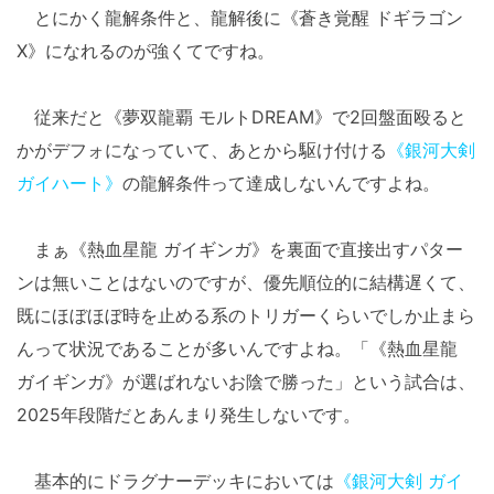
とにかく龍解条件と、龍解後に《蒼き覚醒 ドギラゴン
X》になれるのが強くてですね。
従来だと《夢双龍覇 モルトDREAM》で2回盤面殴ると
かがデフォになっていて、あとから駆け付ける
《銀河大剣
ガイハート》
の龍解条件って達成しないんですよね。
まぁ《熱血星龍 ガイギンガ》を裏面で直接出すパター
ンは無いことはないのですが、優先順位的に結構遅くて、
既にほぼほぼ時を止める系のトリガーくらいでしか止まら
んって状況であることが多いんですよね。「《熱血星龍
ガイギンガ》が選ばれないお陰で勝った」という試合は、
2025年段階だとあんまり発生しないです。
基本的にドラグナーデッキにおいては
《銀河大剣 ガイ