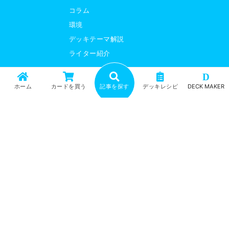
コラム
環境
デッキテーマ解説
ライター紹介
D
運営会社
利用規約
ホーム
カードを買う
記事を探す
デッキレシピ
DECK MAKER
プライバシーポリシー
サイトマップ
トレカ専門通販ショップ「カーナベル」
「ガチまとめ」は、カーナベル株式会社が運営するサービスです。
Copyright © 2026 ガチまとめ All Rights Reserved.