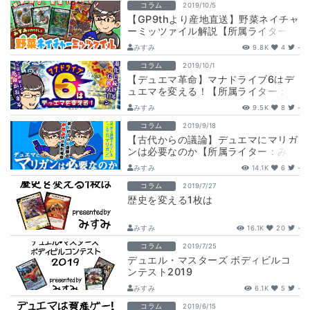
コラム
2019/10/5
【GP9thより産地直送】野菜ネイチャ
ーミッツァイル解説【所属ライター：
みすみ】
みすみ
9.8K
4
-
コラム
2019/10/1
【デュエマ革命】マナドライブ6はデ
ュエマを変える！【所属ライター：み
すみ】
みすみ
9.5K
8
-
コラム
2019/9/18
【古代からの議論】デュエマにマリガ
ンは必要なのか【所属ライター：みす
み】
みすみ
14.1K
6
-
コラム
2019/7/27
歴史を変える1枚は
みすみ
16.1K
20
-
コラム
2019/7/25
デュエル・マスターズ ボディビルコ
ンテスト2019
みすみ
6.1K
5
-
コラム
2019/6/15