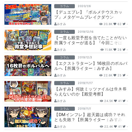
コラム
2020/1/6
【デュエプレ】『ボルメテウスカッ
プ』メタゲームブレイクダウン
みすみ
20.8K
62
-
コラム
2019/12/16
【一度も殿堂予想を当てたことがない
所属ライターが送る】『今回こそは当
たる殿堂予想記事』〜お願い信じて〜
みすみ
11.6K
28
-
コラム
2019/12/3
【エクストラターン】16枚目のボルバ
ルへ【所属ライター：みすみ】
みすみ
22.6K
25
-
コラム
2019/11/17
【みすみ】何故ミッツァイルは生き長
らえないのか【殿堂考察】
みすみ
24.5K
41
-
コラム
2019/11/1
【DMインフレ】超天篇は成功？それ
とも失敗？【所属ライター：みすみ】
みすみ
22.4K
41
-