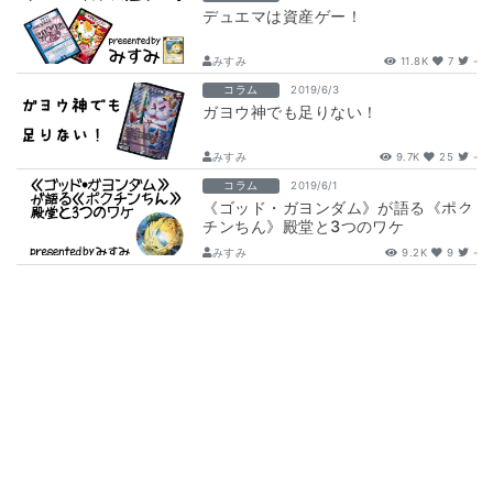
デュエマは資産ゲー！
みすみ
11.8K
7
-
コラム
2019/6/3
ガヨウ神でも足りない！
みすみ
9.7K
25
-
コラム
2019/6/1
《ゴッド・ガヨンダム》が語る《ポク
チンちん》殿堂と3つのワケ
みすみ
9.2K
9
-