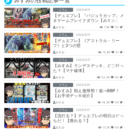
みすみの投稿記事一覧
コラム
2020/4/11
【デュエプレ】『バジュラカップ』メ
タゲームブレイクダウン【みすみ】
みすみ
7.9K
32
-
コラム
2020/3/17
【デュエプレ】《アストラル・リー
フ》と2つの壁
みすみ
15.8K
31
-
コラム
2020/2/17
【みすみ】ランデスデッキ、どこ行っ
た？【マナ破壊】
みすみ
32.5K
42
-
コラム
2020/1/31
【みすみ】戦え復帰勢！遊べBBP！
【お手頃デッキ紹介】
みすみ
16.3K
44
-
コラム
2020/1/17
【流行る？】デュエプレの明日はどっ
ちだ！【廃れる？】
みすみ
17.2K
44
-