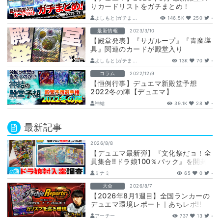
りカードリストをガチまとめ！
よしもと(ガチま...
146.5K
250
-
最新情報
2023/3/10
【殿堂発表】『サガループ』『青魔導
具』関連のカードが殿堂入り
よしもと(ガチま...
13K
70
-
コラム
2022/12/9
【恒例行事】デュエマ新殿堂予想
2022冬の陣【デュエマ】
神結
39.1K
28
-
最新記事
2026/8/8
【デュエマ最新弾】『文化祭だョ！全
員集合!!ドラ娘100％パック』を開封
して封入率調査！【25周年/ドラゴン
ミナミ
65
0
-
娘…
大会
2026/8/7
【2026年8月1週目】全国ランカーの
デュエマ環境レポート｜あちレポ!!
【毎週金曜更新】
アーチー
737
13
-