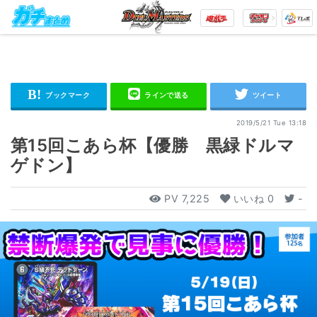
2019/5/21 Tue 13:18
第15回こあら杯【優勝 黒緑ドルマ
ゲドン】
PV
7,225
いいね
0
-