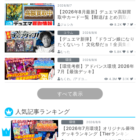
2026/8/7
【2026年8月最新】デュエマ高額買
取中カード一覧【郵送/まとめ買取/買
取表/相場/金トレジャー】
ジェシカ
8.2K
7
-
コラム
2026/8/6
【デュエマ新弾】『ドラゴン娘になり
たくないっ！ 文化祭だョ！全員集合!!
ドラ娘100％パック』注目カードまと
むった
5.8K
6
-
め…
環境
2026/8/6
【環境考察】アドバンス環境 2026年
7月【最強デッキ】
ちくわ。/アドコ...
4.3M
3.1K
-
すべて表示
人気記事ランキング
環境
2026/8/6
【2026年7月環境】オリジナル最強
デッキランキング【Tierランキン
グ】