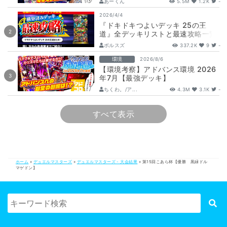
あーくん
5.5M
1.2K
-
2026/4/4
『ドキドキつよいデッキ 25の王
道』全デッキリストと最速攻略一覧
【DM26-SD1】
ボルスズ
337.2K
9
-
環境
2026/8/6
【環境考察】アドバンス環境 2026
年7月【最強デッキ】
ちくわ。/ア...
4.3M
3.1K
-
すべて表示
ホーム
»
デュエルマスターズ
»
デュエルマスターズ - 大会結果
»
第15回こあら杯【優勝 黒緑ドル
マゲドン】