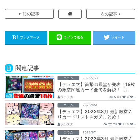
« 前の記事
次の記事 »
関連記事
コラム
2026/7/27
【デュエマ】衝撃の殿堂が発表！19枚
の殿堂関連カード全てを解説！【お目
覚めメイ様/ダーバンデ/レヴィヤ/ゾン
ジェシカ
5.6K
4
-
ビ…
コラム
2023/8/4
【デュエマ】2023年8月 最新殿堂入
りカードリストをガチまとめ！
ボルスズ
22.2K
250
-
コラム
2023/6/1
【デュエマ】2023年3月 最新殿堂入