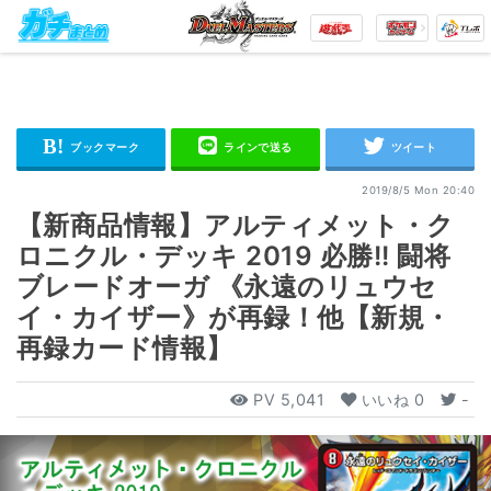
2019/8/5 Mon 20:40
【新商品情報】アルティメット・ク
ロニクル・デッキ 2019 必勝!! 闘将
ブレードオーガ 《永遠のリュウセ
イ・カイザー》が再録！他【新規・
再録カード情報】
PV
5,041
いいね
0
-