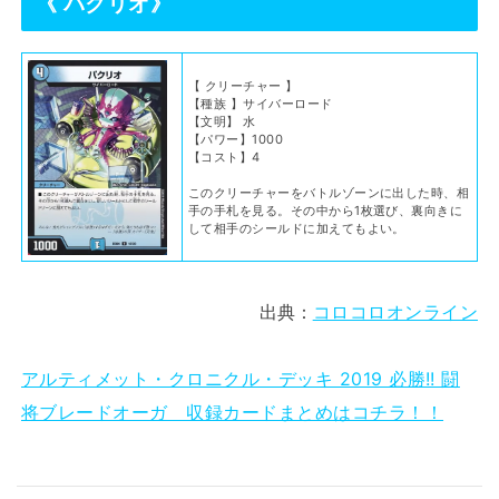
《 パクリオ》
【 クリーチャー 】
【種族 】サイバーロード
【文明】 水
【パワー】1000
【コスト】4
このクリーチャーをバトルゾーンに出した時、相
手の手札を見る。その中から1枚選び、裏向きに
して相手のシールドに加えてもよい。
出典：
コロコロオンライン
アルティメット・クロニクル・デッキ 2019 必勝!! 闘
将ブレードオーガ 収録カードまとめはコチラ！！