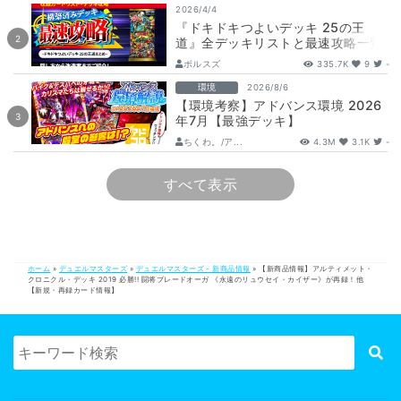
2026/4/4
『ドキドキつよいデッキ 25の王
道』全デッキリストと最速攻略一覧
【DM26-SD1】
ボルスズ
335.7K
9
-
環境
2026/8/6
【環境考察】アドバンス環境 2026
年7月【最強デッキ】
ちくわ。/ア...
4.3M
3.1K
-
すべて表示
ホーム
»
デュエルマスターズ
»
デュエルマスターズ - 新商品情報
»
【新商品情報】アルティメット・
クロニクル・デッキ 2019 必勝!! 闘将ブレードオーガ 《永遠のリュウセイ・カイザー》が再録！他
【新規・再録カード情報】