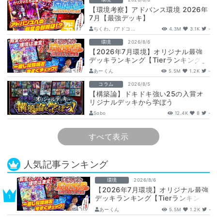
【環境考察】アドバンス環境 2026年
7月【最強デッキ】
ちくわ。/アドコ...
4.3M
3.1K
-
環境
2026/8/6
【2026年7月環境】オリジナル最強
デッキランキング【Tierランキング】
あーくん
5.5M
1.2K
-
コラム
2026/8/5
【構築論】ドキドキ強い25の入賞オ
リジナルデッキから学ぼう
【DuelMastersMemory5日目】
Sobo
12.4K
8
-
すべて表示
人気記事ランキング
環境
2026/8/6
【2026年7月環境】オリジナル最強
デッキランキング【Tierランキン
グ】
あーくん
5.5M
1.2K
-