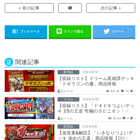
« 前の記事
次の記事 »
関連記事
新商品
2024/8/10
【収録リスト】ドリーム英雄譚デッキ
「ドギラゴンの書」商品情報
【DM24-BD1】
ボルスズ
86.3K
14
-
コラム
2026/3/20
【収録リスト】『ドキドキつよいデッ
キ 25の王道 究極のヨビニオン！水闇
自然マルルデッキ』最速攻略！
あーくん
18.6K
4
-
【DM26…
新商品
2024/4/6
【改造案&解説】「いきなりつよいデ
ッキ 攻めの王道」商品情報【DM24-