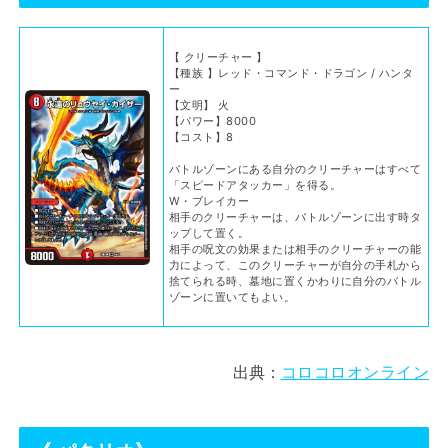
【 クリーチャー 】
【種族 】レッド・コマンド・ドラゴン / ハンタ
ー
【文明】 火
【パワー】8000
【コスト】8
バトルゾーンにある自分のクリーチャーはすべて
「スピードアタッカー」を得る。
W・ブレイカー
相手のクリーチャーは、バトルゾーンに出す時タ
ップして置く。
相手の呪文の効果または相手のクリーチャーの能
力によって、このクリーチャーが自分の手札から
捨てられる時、墓地に置くかわりに自分のバトル
ゾーンに置いてもよい。
出典：
コロコロオンライン