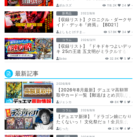
SD1】【収録リスト】
ボルスズ
118.2K
24
-
新商品
2022/8/6
【収録リスト】クロニクル・ダークサ
イド・デッキ『終焉』【BD21】
よしもと(ガチま...
57.9K
34
-
コラム
2026/3/11
【収録リスト】『ドキドキつよいデッ
キ 25の王道 五文明がミラクルする5c
ザーディデッキ』最速攻略！
Sobo
32.9K
5
-
【DM26…
最新記事
2026/8/6
【2026年8月最新】デュエマ高額買
取中カード一覧【郵送/まとめ買取/買
取表/相場/金トレジャー】
ジェシカ
8K
6
-
コラム
2026/8/6
【デュエマ新弾】『ドラゴン娘になり
たくないっ！ 文化祭だョ！全員集合!!
ドラ娘100％パック』注目カードまと
むった
2.1K
4
-
め…
環境
2026/8/6