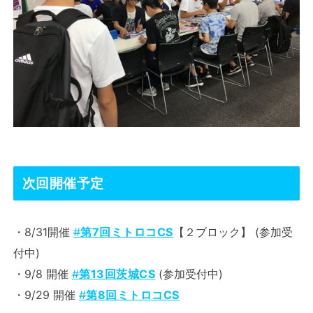
次回開催予定
・8/31開催
#
第7回ミトロコCS
【２ブロック】 (参加受
付中)
・9/8 開催
#
第13回茨城CS
(参加受付中)
・9/29 開催
#
第8回ミトロコCS