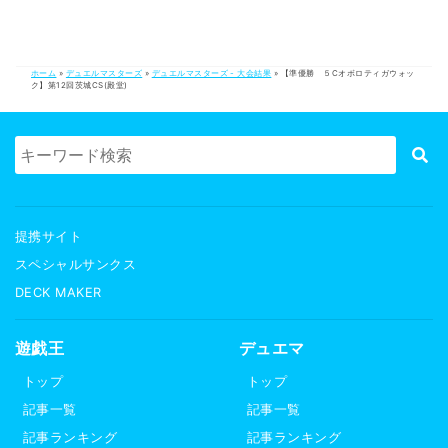
ホーム
»
デュエルマスターズ
»
デュエルマスターズ - 大会結果
»
【準優勝 ５Cオボロティガウォッ
ク】第12回茨城CS(殿堂)
提携サイト
スペシャルサンクス
DECK MAKER
遊戯王
デュエマ
トップ
トップ
記事一覧
記事一覧
記事ランキング
記事ランキング