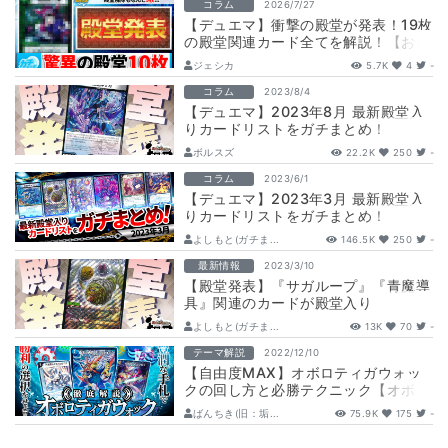
コラム
2026/7/27
【デュエマ】衝撃の殿堂が発表！19枚
の殿堂関連カード全てを解説！【お目
覚めメイ様/ダーバンデ/レヴィヤ/ゾン
ジェシカ
5.7K
4
-
ビ…
コラム
2023/8/4
【デュエマ】2023年8月 最新殿堂入
りカードリストをガチまとめ！
ボルスズ
22.2K
250
-
コラム
2023/6/1
【デュエマ】2023年3月 最新殿堂入
りカードリストをガチまとめ！
よしもと(ガチま...
146.5K
250
-
最新情報
2023/3/10
【殿堂発表】『サガループ』『青魔導
具』関連のカードが殿堂入り
よしもと(ガチま...
13K
70
-
テーマ解説
2022/12/10
【自由度MAX】オボロティガウォッ
クの回し方と必勝テクニック【オボロ
ティガ/ミロク/5c】
ばんちき(旧：垢...
75.9K
175
-