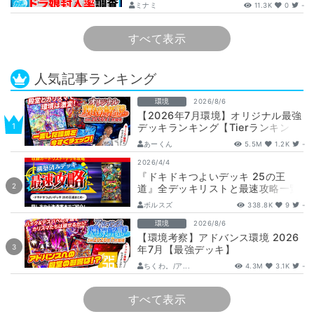
して封入率調査！【25周年/ドラゴン
ミナミ
11.3K
0
-
娘…
すべて表示
人気記事ランキング
環境
2026/8/6
【2026年7月環境】オリジナル最強
デッキランキング【Tierランキン
グ】
あーくん
5.5M
1.2K
-
2026/4/4
『ドキドキつよいデッキ 25の王
道』全デッキリストと最速攻略一覧
【DM26-SD1】
ボルスズ
338.8K
9
-
環境
2026/8/6
【環境考察】アドバンス環境 2026
年7月【最強デッキ】
ちくわ。/ア...
4.3M
3.1K
-
すべて表示