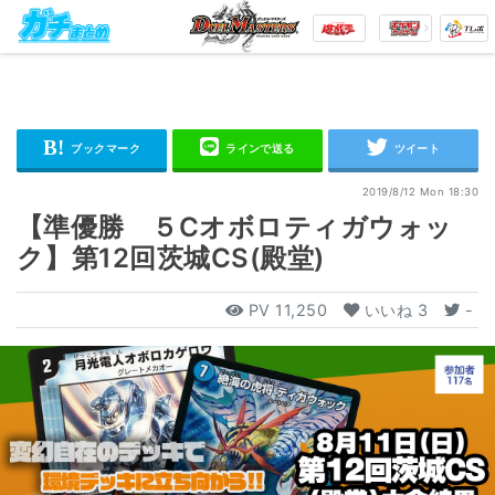
2019/8/12 Mon 18:30
【準優勝 ５Cオボロティガウォッ
ク】第12回茨城CS(殿堂)
PV
11,250
いいね
3
-