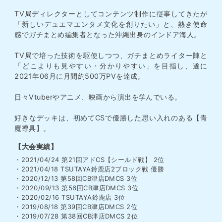
TV局ディレクターとしてコンテンツ制作に従事してきたが
「新しいデュエマエンタメ文化を創りたい」と、熱き使命
感でガチまとめ編集者となった沖縄出身のインドア海人。
TV局で培った技術を駆使しつつ、ガチまとめライター陣と
「どこよりも見やすい・分かりやすい」を目指し、遂に
2021年06月に月間約500万PVを達成。
日々Vtuberやアニメ、映画から演出を学んでいる。
好きなデッキは、初めてCSで優勝した思い入れのある【青
魔導具】。
【大会実績】
・2021/04/24 第21回アドCS【シールド戦】 2位
・2021/04/18 TSUTAYA鈴鹿店2ブロック戦 優勝
・2020/12/13 第58回CB津店DMCS 3位
・2020/09/13 第56回CB津店DMCS 3位
・2020/02/16 TSUTAYA鈴鹿店 3位
・2019/08/18 第39回CB津店DMCS 2位
・2019/07/28 第38回CB津店DMCS 2位