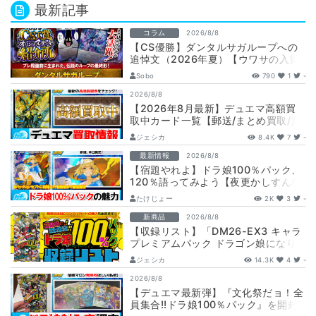
最新記事
コラム
2026/8/8
【CS優勝】ダンタルサガループへの
追悼文（2026年夏）【ウワサの入賞
オリジナルデッキ紹介所 – …
Sobo
790
1
-
2026/8/8
【2026年8月最新】デュエマ高額買
取中カード一覧【郵送/まとめ買取/買
取表/相場/金トレジャー】
ジェシカ
8.4K
7
-
最新情報
2026/8/8
【宿題やれよ】ドラ娘100％パック、
120％語ってみよう【夜更かしすんな
よ】
たけじょー
2K
3
-
新商品
2026/8/8
【収録リスト】「DM26-EX3 キャラ
プレミアムパック ドラゴン娘になり
たくないっ！ 文化祭だョ！全員集
ジェシカ
14.3K
4
-
合!…
2026/8/8
【デュエマ最新弾】『文化祭だョ！全
員集合!!ドラ娘100％パック』を開封