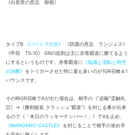
《白皇世の意志 御嶺》
タイプB
《バツトラの父》
《防護の意志 ランジェス》
《甲殻 TS‐10》 GRの役割は主に赤青覇道に勝てるよう
にするというものです。赤青覇道に
《知識と流転と時空
の決断》
をトリガーさせた時に最も多いのが1GR召喚＆1
バウンスです。
その時GR召喚でAが出た場合は、相手の《“必駆”蛮触礼
亞》→《勝利龍装 クラッシュ“覇道”》を封じる事が出来
るので《「本日のラッキーナンバー！」》で4を止め、
《MANGANO-CASTLE!》
を封じることで相手の攻め手
を完全に無くします。