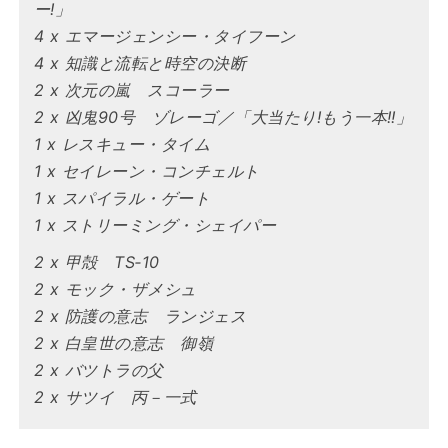
ー!」
4 x エマージェンシー・タイフーン
4 x 知識と流転と時空の決断
2 x 次元の嵐 スコーラー
2 x 凶鬼90号 ゾレーゴ／「大当たり!もう一本!!」
1 x レスキュー・タイム
1 x セイレーン・コンチェルト
1 x スパイラル・ゲート
1 x ストリーミング・シェイパー
2 x 甲殻 TS‐10
2 x モック・ザメシュ
2 x 防護の意志 ランジェス
2 x 白皇世の意志 御嶺
2 x バツトラの父
2 x サツイ 丙－一式