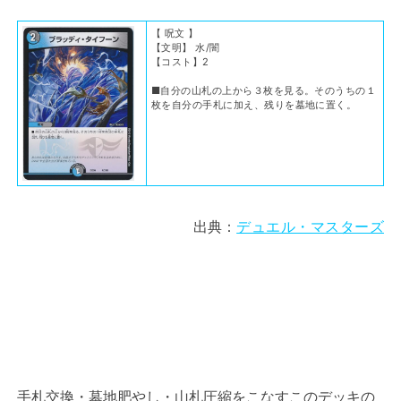
【 呪文 】
【文明】 水/闇
【コスト】2
■自分の山札の上から３枚を見る。そのうちの１
枚を自分の手札に加え、残りを墓地に置く。
出典：
デュエル・マスターズ
手札交換・墓地肥やし・山札圧縮をこなすこのデッキの