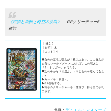
《知識と流転と時空の決断》
GRクリーチャー6
種類
【 呪文 】
【文明】 水
【コスト】4
■自分の墓地に呪文が４枚以上あり、この呪文が
自分のシールドゾーンにあれば、この呪文に
「S・トリガー」を与える。
■次の中から２回選ぶ。（同じものを選んでもよ
い）
▶カードを１枚引く。
▶GR召喚する。
▶相手のクリーチャーを１体選び、持ち主の手札
に戻す。
出典：
デュエル・マスターズ