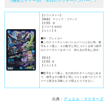
《機術士ディール/「本日のラッキーナンバー!」》
【クリーチャー】
【種族】 マジック・コマンド
【文明】 水
【パワー】6000
【コスト】6
■W・ブレイカー
■このクリーチャーがバトルゾーンに出た時、数
字を１つ選ぶ。その数字と同じコストを持つ相手
のクリーチャーをすべて、持ち主の手札に戻す。
【呪文】
【文明】水
【コスト】3
■数字を１つ選ぶ。次の自分のターンのはじめま
で、相手はその数字と同じコストを持つクリーチ
ャーと呪文を召喚したり唱えたりできない。
出典：
デュエル・マスターズ