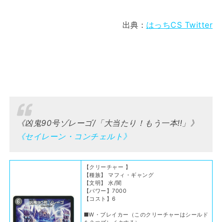
出典：
はっちCS Twitter
《凶鬼90号ゾレーゴ/「大当たり！もう一本!!」》
《セイレーン・コンチェルト》
【クリーチャー 】
【種族】 マフィ・ギャング
【文明】 水/闇
【パワー】7000
【コスト】6
■W・ブレイカー（このクリーチャーはシールド