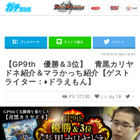
2019/10/14 Mon 18:54
【GP9th 優勝＆3位】 青黒カリヤ
ドネ紹介＆マラかっち紹介【ゲスト
ライター：♦ドラえもん】
PV
17,130
いいね
19
-