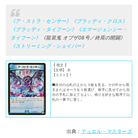
《ア・ストラ・センサー》
《ブラッディ・クロス》
《ブラッディ・タイフーン》
《エマージェンシー・
タイフーン》
《龍装鬼 オブザ08号／終焉の開闢》
《ストリーミング・シェイパー》
【 呪文 】
【文明】 水
【コスト】1
■自分の山札の上から３枚を見る。その中から呪
文またはオーラを１枚選び、相手に見せてから自
分の手札に加えてもよい。残りを好きな順序で山
札の一番下に置く。
出典：
デュエル・マスターズ