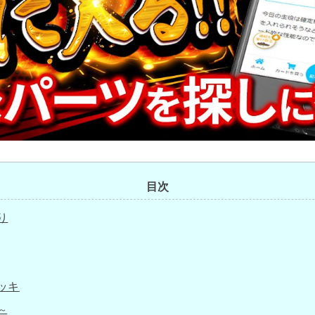
目次
り
ッキ
～