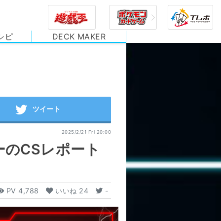
シピ
DECK MAKER
2025/2/21 Fri 20:00
ーのCSレポート
PV
4,788
いいね
24
-