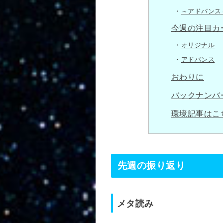
～アドバンス
今週の注目カ
オリジナル
アドバンス
おわりに
バックナンバ
環境記事はこ
先週の振り返り
メタ読み