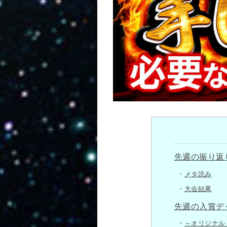
先週の振り返
メタ読み
大会結果
先週の入賞デ
～オリジナル