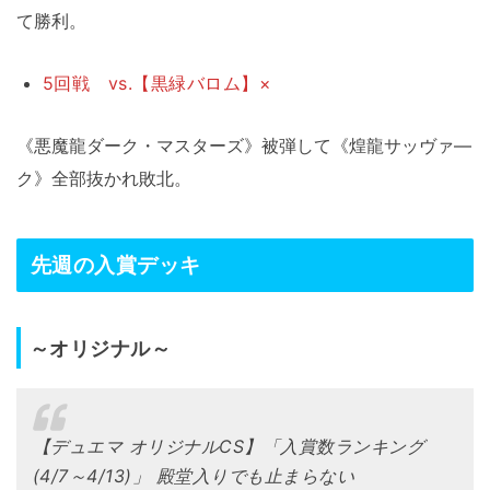
て勝利。
5回戦 vs.【黒緑バロム】×
《悪魔龍ダーク・マスターズ》被弾して《煌龍サッヴァ―
ク》全部抜かれ敗北。
先週の入賞デッキ
～オリジナル～
【デュエマ オリジナルCS】「入賞数ランキング
(4/7～4/13)」 殿堂入りでも止まらない