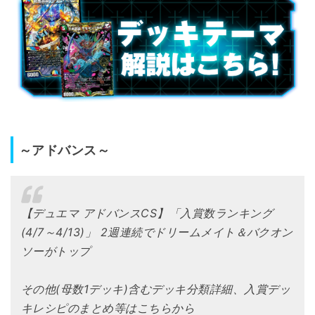
～アドバンス～
【デュエマ アドバンスCS】「入賞数ランキング
(4/7～4/13)」 2週連続でドリームメイト＆バクオン
ソーがトップ
その他(母数1デッキ)含むデッキ分類詳細、入賞デッ
キレシピのまとめ等はこちらから