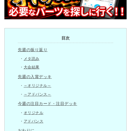
目次
先週の振り返り
メタ読み
大会結果
先週の入賞デッキ
～オリジナル～
～アドバンス～
今週の注目カード・注目デッキ
オリジナル
アドバンス
おわりに