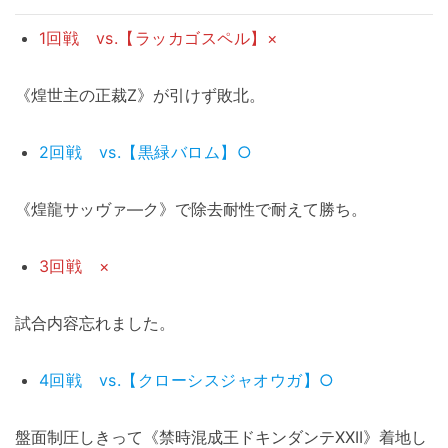
1回戦 vs.【ラッカゴスペル】×
《煌世主の正裁Z》が引けず敗北。
2回戦 vs.【黒緑バロム】○
《煌龍サッヴァ―ク》で除去耐性で耐えて勝ち。
3回戦 ×
試合内容忘れました。
4回戦 vs.【クローシスジャオウガ】○
盤面制圧しきって《禁時混成王ドキンダンテXXII》着地し