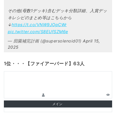
その他(母数1デッキ)含むデッキ分類詳細、入賞デッ
キレシピのまとめ等はこちらから
↓
https://t.co/VNW9JOpCWr
pic.twitter.com/S8EUfSZM6e
— 田園補完計画 (@supersolenoid01)
April 15,
2025
1位・・・【ファイアーバード】63人
メイン