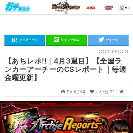
2025/4/18 Fri 20:06
【あちレポ!!｜4月3週目】【全国ラ
ンカーアーチーのCSレポート｜毎週
金曜更新】
PV
6,154
いいね
21
-