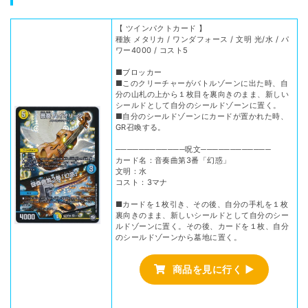
【 ツインパクトカード 】
種族 メタリカ / ワンダフォース / 文明 光/水 / パ
ワー4000 / コスト5
■ブロッカー
■このクリーチャーがバトルゾーンに出た時、自
分の山札の上から１枚目を裏向きのまま、新しい
シールドとして自分のシールドゾーンに置く。
■自分のシールドゾーンにカードが置かれた時、
GR召喚する。
────────────呪文────────────
カード名：音奏曲第3番「幻惑」
文明：水
コスト：3マナ
■カードを１枚引き、その後、自分の手札を１枚
裏向きのまま、新しいシールドとして自分のシー
ルドゾーンに置く。その後、カードを１枚、自分
のシールドゾーンから墓地に置く。
商品を見に行く ▶