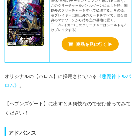
進化-自分のデーモン・コマンド1体の上に置く。
このクリーチャーをバトルゾーンに出した時、闇
以外のクリーチャーをすべて破壊する。その後、
各プレイヤーは闇以外のカードをすべて、自分自
身のマナゾーンから持ち主の墓地に置く。
T・ブレイカー(このクリーチャーはシールドを3
枚ブレイクする)
商品を見に行く ▶
オリジナルの【バロム】に採用されている
《悪魔神ドルバ
ロム》
。
【ヘブンズゲート】に出すとき爽快なのでぜひ使ってみて
ください！
アドバンス