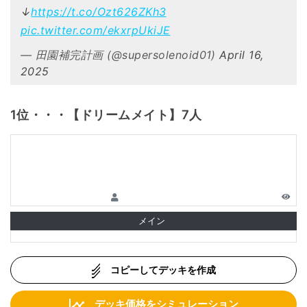
↓
https://t.co/Ozt626ZKh3
pic.twitter.com/ekxrpUkiJE
— 田園補完計画 (@supersolenoid01)
April 16,
2025
1位・・・【ドリームメイト】7人
メイン
コピーしてデッキを作成
デッキ価格をシミュレーション