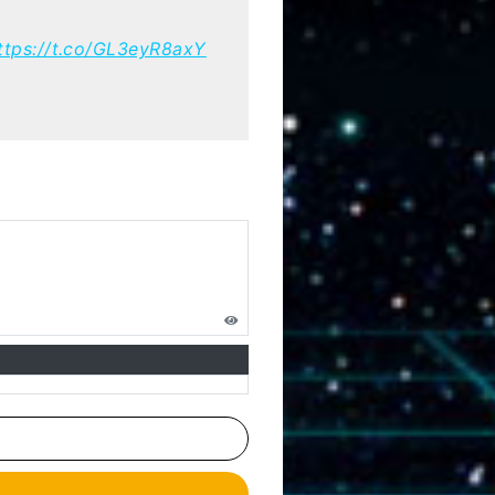
ttps://t.co/GL3eyR8axY