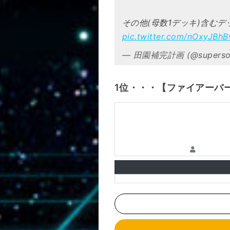
その他(母数1デッキ)含む
pic.twitter.com/nOxyJBhB
— 田園補完計画 (@supersol
1位・・・【ファイアーバ