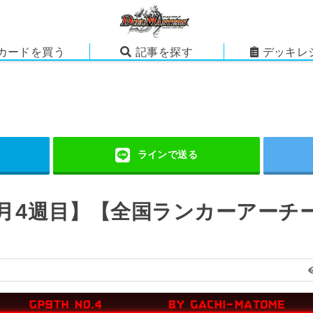
カードを買う
記事を探す
デッキレ
7月4週目】【全国ランカーアーチ
】