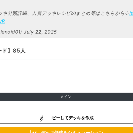
デッキ分類詳細、入賞デッキレシピのまとめ等はこちらから↓
h
vR
enoid01)
July 22, 2025
ード】85人
メイン
コピーしてデッキを作成
デッキ価格をシミュレーション