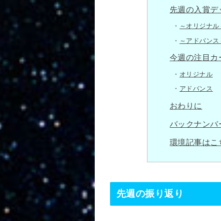
先週の入賞デ
～オリジナル
～アドバンス
今週の注目カ
オリジナル
アドバンス
おわりに
バックナンバ
環境記事はこ
先週の振り返り