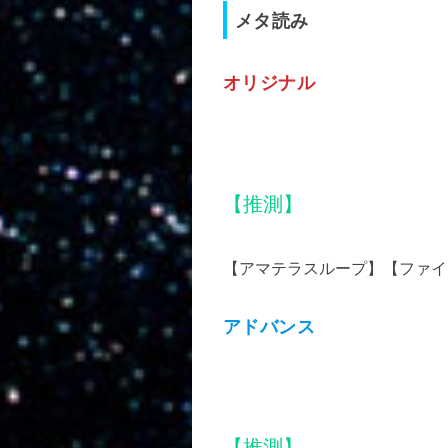
メタ読み
オリジナル
【推測】
【アマテラスループ】【ファイ
アドバンス
【推測】