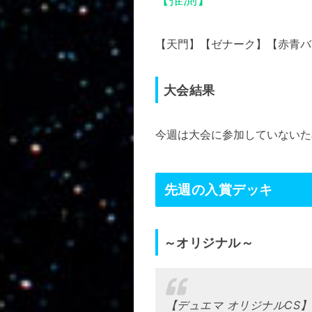
【天門】【ゼナーク】【赤青バ
大会結果
今週は大会に参加していないた
先週の入賞デッキ
～オリジナル～
【デュエマ オリジナルCS】