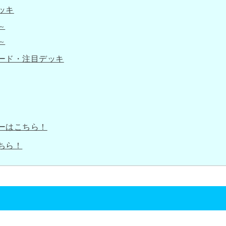
ッキ
～
～
ード・注目デッキ
ーはこちら！
ちら！