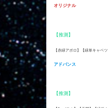
オリジナル
【推測】
【赤緑アポロ】【緑単キャベツ
アドバンス
【推測】