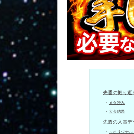
先週の振り返
メタ読み
大会結果
先週の入賞デ
～オリジナル