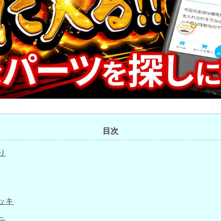
目次
り
ッキ
～