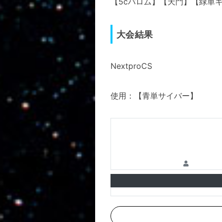
【5cバロム】【天門】【緑単
大会結果
NextproCS
使用：【青単サイバー】