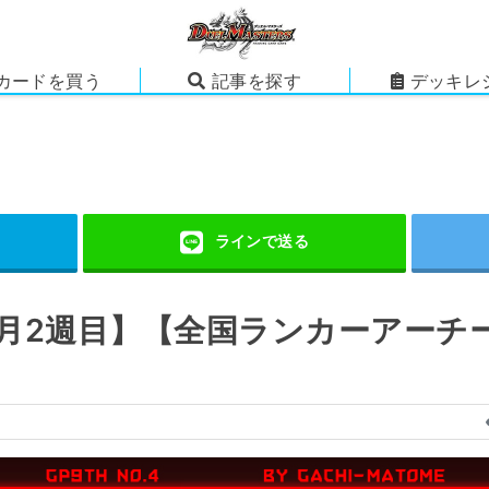
カードを買う
記事を探す
デッキレ
8月2週目】【全国ランカーアーチ
】