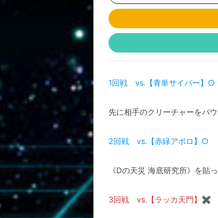
1回戦 vs.【青単サイバー】○
先に相手のクリーチャーをバウ
2回戦 vs.【赤緑アポロ】○
《Dの天災 海底研究所》を貼
3回戦 vs.【ラッカ天門】✖︎