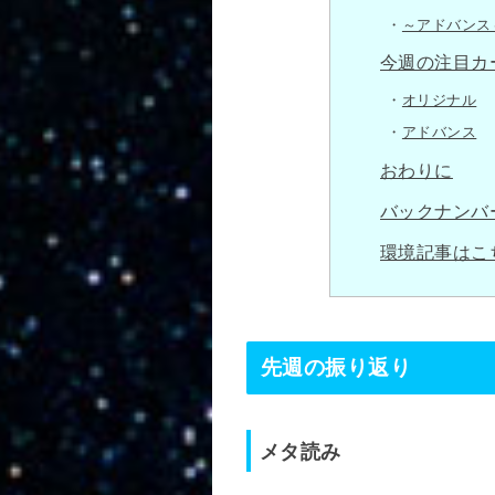
～アドバンス
今週の注目カ
オリジナル
アドバンス
おわりに
バックナンバ
環境記事はこ
先週の振り返り
メタ読み