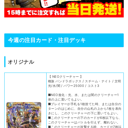
今週の注目カード・注目デッキ
オリジナル
【 NEOクリーチャー 】
種族 パンドラボックス / スチーム・ナイト / 文明
光/水/闇 / パワー25000 / コスト3
■NEO進化：光、水、または闇のクリーチャー1
体の上に置いてもよい。
■プレイヤーが手札を1枚捨てた時、または自分の
ターンのはじめに、自分の山札の上から1枚を表向
きにし、このクリーチャーの下に置いてもよい。
■このクリーチャーの下のカードが6枚以下なら、
このクリーチャーはバトルを行えず、離れない。
■このクリーチャーが攻撃する時、カードが7枚以