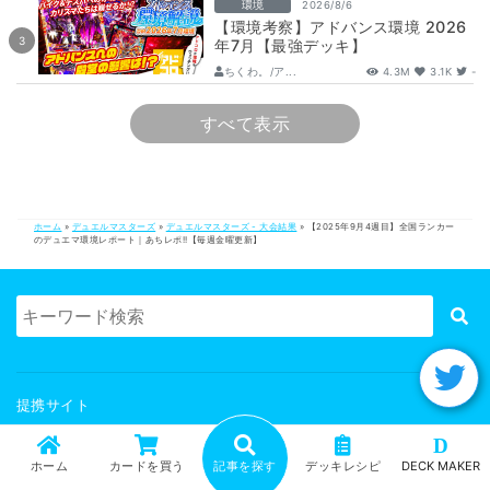
環境
2026/8/6
【環境考察】アドバンス環境 2026
年7月【最強デッキ】
ちくわ。/ア...
4.3M
3.1K
-
すべて表示
ホーム
»
デュエルマスターズ
»
デュエルマスターズ - 大会結果
»
【2025年9月4週目】全国ランカー
のデュエマ環境レポート｜あちレポ!!【毎週金曜更新】
提携サイト
スペシャルサンクス
D
DECK MAKER
ホーム
カードを買う
記事を探す
デッキレシピ
DECK MAKER