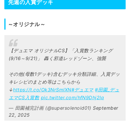
先週の入賞デッキ
～オリジナル～
【デュエマ オリジナルCS】「入賞数ランキング
(9/16～9/21)」 轟く邪道レッドゾーン、強襲
その他(母数1デッキ)含むデッキ分類詳細、入賞デッ
キレシピのまとめ等はこちらから
↓
https://t.co/Ok3NrSmIXN
#デュエマ
#田園_デュ
エマCS入賞数
pic.twitter.com/hfN9Dhj2Iq
— 田園補完計画 (@supersolenoid01)
September
22, 2025