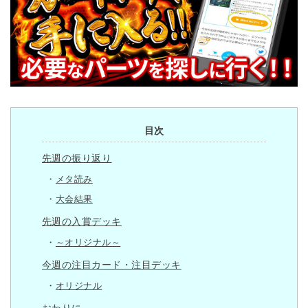
目次
先週の振り返り
メタ読み
大会結果
先週の入賞デッキ
～オリジナル～
今週の注目カード・注目デッキ
オリジナル
おわりに