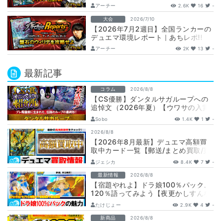
【毎週金曜更新】
アーチー
2.6K
16
-
大会
2026/7/10
【2026年7月2週目】全国ランカーの
デュエマ環境レポート｜あちレポ!!
【毎週金曜更新】
アーチー
2K
13
-
最新記事
コラム
2026/8/8
【CS優勝】ダンタルサガループへの
追悼文（2026年夏）【ウワサの入賞
オリジナルデッキ紹介所 – …
Sobo
1.4K
1
-
2026/8/8
【2026年8月最新】デュエマ高額買
取中カード一覧【郵送/まとめ買取/買
取表/相場/金トレジャー】
ジェシカ
8.4K
7
-
最新情報
2026/8/8
【宿題やれよ】ドラ娘100％パック、
120％語ってみよう【夜更かしすんな
よ】
たけじょー
2.9K
4
-
新商品
2026/8/8