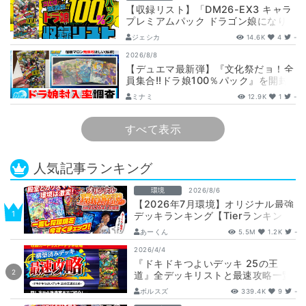
【収録リスト】「DM26-EX3 キャラ
プレミアムパック ドラゴン娘になり
たくないっ！ 文化祭だョ！全員集
ジェシカ
14.6K
4
-
合!…
2026/8/8
【デュエマ最新弾】『文化祭だョ！全
員集合!!ドラ娘100％パック』を開封
して封入率調査！【25周年/ドラゴン
ミナミ
12.9K
1
-
娘…
すべて表示
人気記事ランキング
環境
2026/8/6
【2026年7月環境】オリジナル最強
デッキランキング【Tierランキン
グ】
あーくん
5.5M
1.2K
-
2026/4/4
『ドキドキつよいデッキ 25の王
道』全デッキリストと最速攻略一覧
【DM26-SD1】
ボルスズ
339.4K
9
-