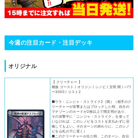
今週の注目カード・注目デッキ
オリジナル
【 クリーチャー 】
種族 ゴースト / オリジン / シノビ / 文明 闇 / パワ
ー3000 / コスト2
■ウラ・ニンジャ・ストライク2（闇）（相手のク
リーチャーが攻撃またはブロックした時、自分の
マナゾーンのカードが2枚以上で闇文明があり、
その攻撃中に「ニンジャ・ストライク」を使って
いなければ、このシノビをコストを支払わずに召
喚してもよい。そのターンの終わりに、このシノ
ビを山札の下に置く）
■このクリーチャーが出た時、このターン、自分