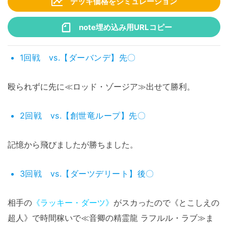
デッキ価格をシミュレーション
note埋め込み用URLコピー
1回戦 vs.【ダーバンデ】先〇
殴られずに先に≪ロッド・ゾージア≫出せて勝利。
2回戦 vs.【創世竜ループ】先〇
記憶から飛びましたが勝ちました。
3回戦 vs.【ダーツデリート】後〇
相手の
《ラッキー・ダーツ》
がスカったので《とこしえの
超人》で時間稼いで≪音卿の精霊龍 ラフルル・ラブ≫ま