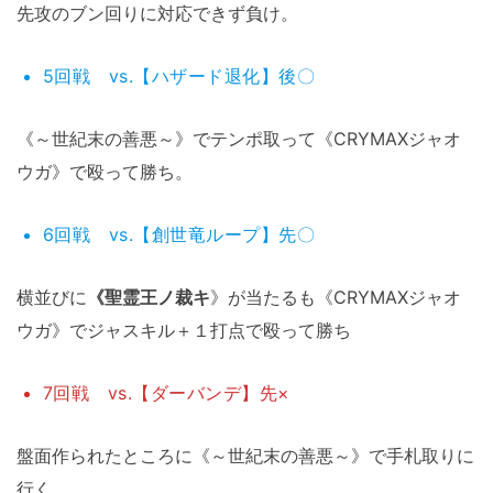
先攻のブン回りに対応できず負け。
5回戦 vs.【ハザード退化】後〇
《～世紀末の善悪～》でテンポ取って《CRYMAXジャオ
ウガ》で殴って勝ち。
6回戦 vs.【創世竜ループ】先〇
横並びに
《聖霊王ノ裁キ
》が当たるも《CRYMAXジャオ
ウガ》でジャスキル＋１打点で殴って勝ち
7回戦 vs.【ダーバンデ】先×
盤面作られたところに《～世紀末の善悪～》で手札取りに
行く。