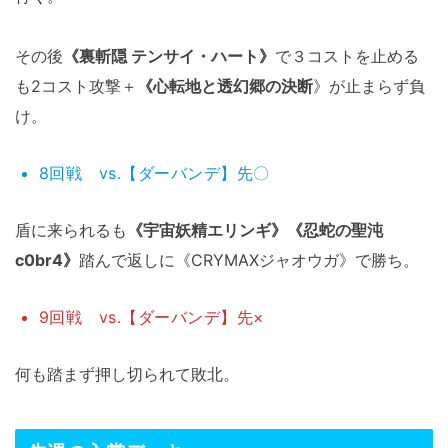
その後
《裏斬隠 テンサイ・ハート》
で３コストを止める
も2コスト攻撃＋
《心転地と透幻郷の決断
》が止まらず負
け。
8回戦 vs.【ダーバンデ】先〇
盾に来られるも
《宇宙妖精エリンギ》《忍蛇の聖沌
c0br4》
踏んで返しに《CRYMAXジャオウガ》で勝ち。
9回戦 vs.【ダーバンデ】先×
何も踏まず押し切られて敗北。