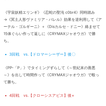
《宇宙妖精エリンギ》《忍蛇の聖沌 c0br4》同時踏み
→《冥土人形ヴァミリア・バレル》効果を逆利用して《ア
ーテル・ゴルギーニ》＋《Disカルセ・ドニー》絡ませて
15体ぐらい作って返しに《CRYMAXジャオウガ》で勝
ち。
3回戦 vs.【ドロマーシーザー】後〇
《PP-「P」》でタイミングずらして《～世紀末の善悪
～》を出して時間作って《CRYMAXジャオウガ》で殴っ
て勝ち。
4回戦 vs.【クローシスアビス】後×