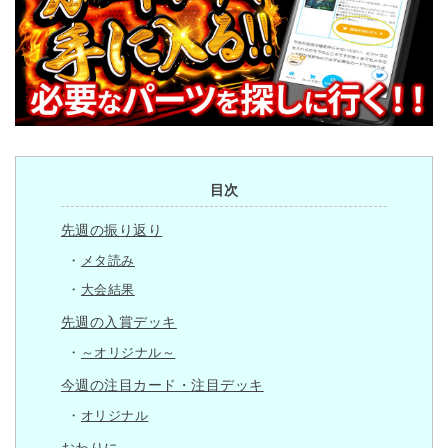
目次
先週の振り返り
メタ読み
大会結果
先週の入賞デッキ
～オリジナル～
今週の注目カード・注目デッキ
オリジナル
おわりに