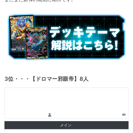
3位・・・【ドロマー邪眼帝】8人
メイン