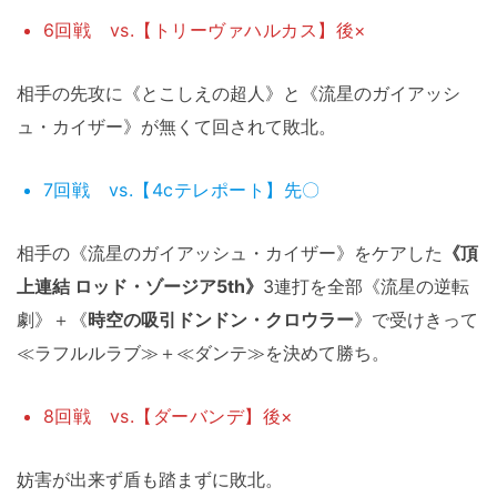
6回戦 vs.【トリーヴァハルカス】後×
相手の先攻に《とこしえの超人》と《流星のガイアッシ
ュ・カイザー》が無くて回されて敗北。
7回戦 vs.【4cテレポート】先〇
相手の《流星のガイアッシュ・カイザー》をケアした
《頂
上連結 ロッド・ゾージア5th》
3連打を全部《流星の逆転
劇》＋《
時空の吸引ドンドン・クロウラー
》で受けきって
≪ラフルルラブ≫＋≪ダンテ≫を決めて勝ち。
8回戦 vs.【ダーバンデ】後×
妨害が出来ず盾も踏まずに敗北。