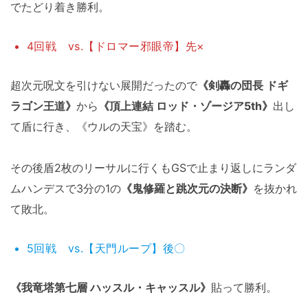
でたどり着き勝利。
4回戦 vs.【ドロマー邪眼帝】先×
超次元呪文を引けない展開だったので
《剣轟の団長 ドギ
ラゴン王道》
から
《頂上連結 ロッド・ゾージア5th》
出し
て盾に行き、《ウルの天宝》を踏む。
その後盾2枚のリーサルに行くもGSで止まり返しにランダ
ムハンデスで3分の1の
《鬼修羅と跳次元の決断》
を抜かれ
て敗北。
5回戦 vs.【天門ループ】後〇
《我竜塔第七層 ハッスル・キャッスル》
貼って勝利。