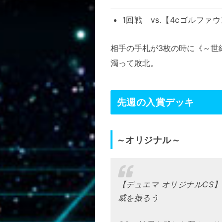
1回戦 vs.【4cゴルファ
相手の手札が3枚の時に《
～世
濁って敗北。
先週の入賞デッキ
～オリジナル～
【デュエマ オリジナルCS】
威を振るう