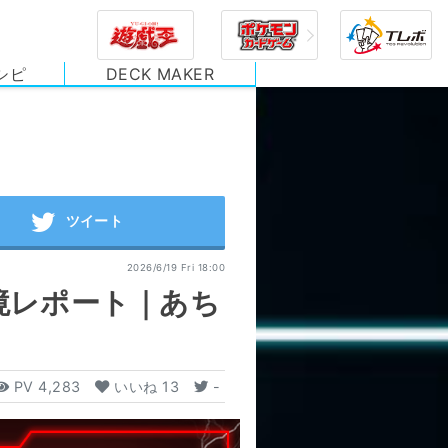
シピ
DECK MAKER
2026/6/19 Fri 18:00
境レポート｜あち
PV
4,283
いいね
13
-