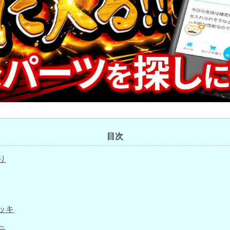
目次
り
ッキ
～