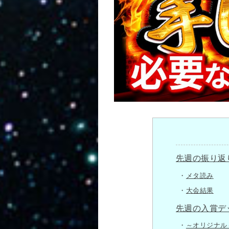
先週の振り返
メタ読み
大会結果
先週の入賞デ
～オリジナル