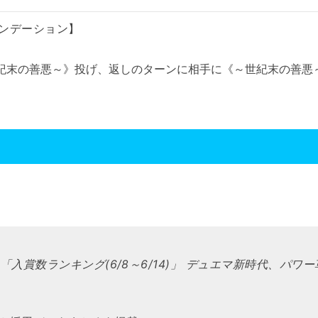
ウンデーション】
紀末の善悪～
》投げ、返しのターンに相手に《
～世紀末の善悪
「入賞数ランキング(6/8～6/14)」 デュエマ新時代、パ