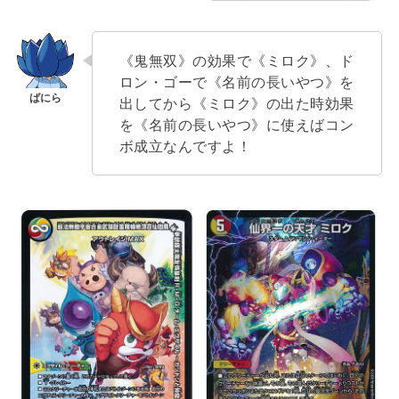
《鬼無双》の効果で《ミロク》、ド
ロン・ゴーで《名前の長いやつ》を
出してから《ミロク》の出た時効果
を《名前の長いやつ》に使えばコン
ボ成立なんですよ！