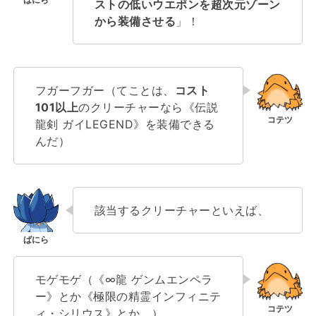
ストの低いウエポンを超次元ゾーン
から装備させる
」！
フガーフガー（てことは、
コスト
101以上
のクリーチャーなら《伝説
龍剣 ガイLEGEND》を装備できる
んだ）
該当するクリーチャーといえば、
モゲモゲ（《∞龍 ゲンムエンペラ
ー》とか《極限の精霊インフィニテ
ィ・シリウス》とか、）