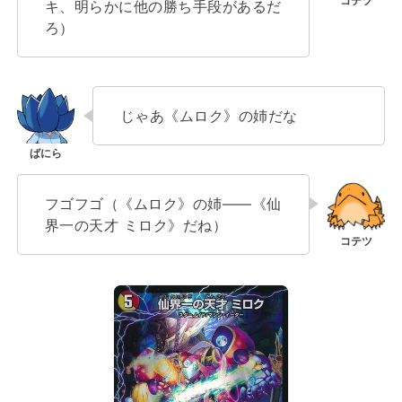
キ、明らかに他の勝ち手段があるだ
ろ）
じゃあ《ムロク》の姉だな
フゴフゴ（《ムロク》の姉――《仙
界一の天才 ミロク》だね）