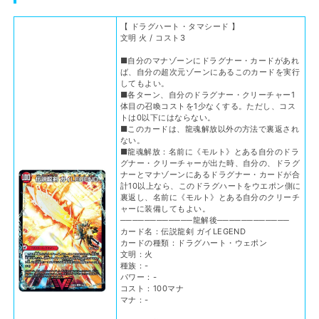
【 ドラグハート・タマシード 】
文明 火 / コスト3
■自分のマナゾーンにドラグナー・カードがあれ
ば、自分の超次元ゾーンにあるこのカードを実行
してもよい。
■各ターン、自分のドラグナー・クリーチャー1
体目の召喚コストを1少なくする。ただし、コス
トは0以下にはならない。
■このカードは、龍魂解放以外の方法で裏返され
ない。
■龍魂解放：名前に《モルト》とある自分のドラ
グナー・クリーチャーが出た時、自分の、ドラグ
ナーとマナゾーンにあるドラグナー・カードが合
計10以上なら、このドラグハートをウエポン側に
裏返し、名前に《モルト》とある自分のクリーチ
ャーに装備してもよい。
────────────龍解後────────────
カード名：伝説龍剣 ガイLEGEND
カードの種類：ドラグハート・ウェポン
文明：火
種族：-
パワー：-
コスト：100マナ
マナ：-