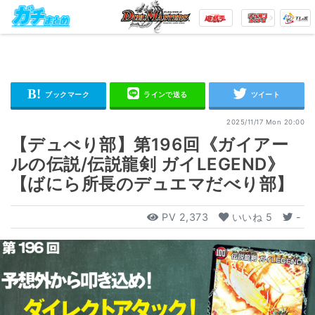
2025/11/17 Mon 20:00
【デュべり部】第196回《ガイアー
ルの伝説/伝説龍剣 ガイLEGEND》
【ばにら所長のデュエマだべり部】
PV
2,373
いいね
5
-