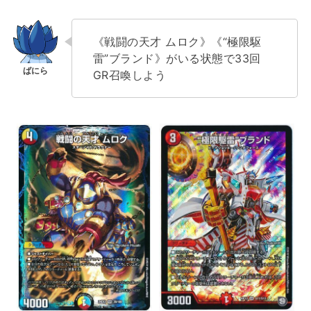
《戦闘の天才 ムロク》《“極限駆
雷”ブランド》がいる状態で33回
GR召喚しよう