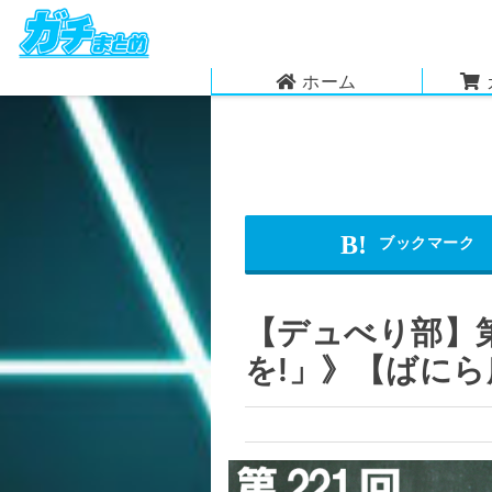
ホーム
【デュべり部】第
を!」》【ばに