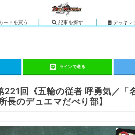
カードを買う
記事を探す
デッキレ
221回《五輪の従者 呼勇気／「
ら所長のデュエマだべり部】