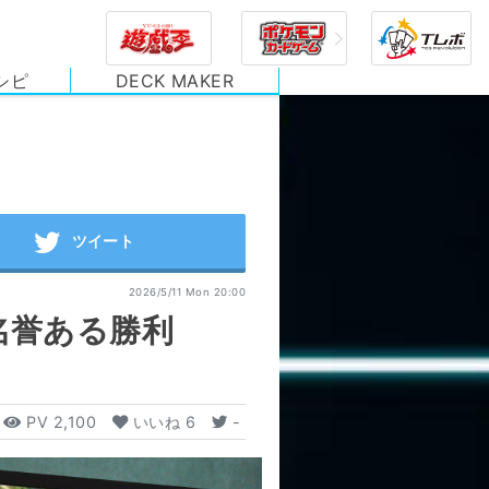
シピ
DECK MAKER
2026/5/11 Mon 20:00
名誉ある勝利
PV
2,100
いいね
6
-