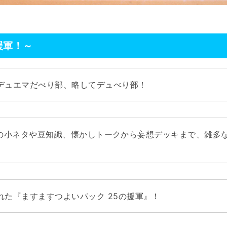
援軍！～
デュエマだべり部、略してデュべり部！
の小ネタや豆知識、懐かしトークから妄想デッキまで、雑多
れた『ますますつよいパック 25の援軍』！