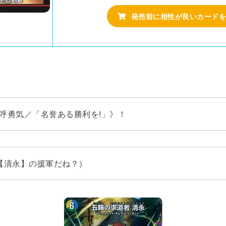
発売前に相性が良いカードを
 呼勇気／「名誉ある勝利を!」》！
【清永】の援軍だね？）