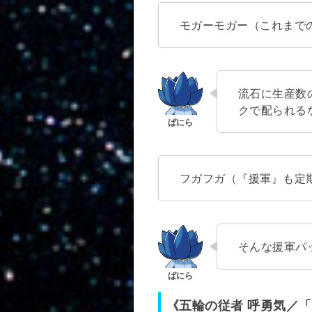
モガーモガー（これまで
流石に生産数
クで配られる
フガフガ（『援軍』も定
そんな援軍パ
《五輪の従者 呼勇気／「