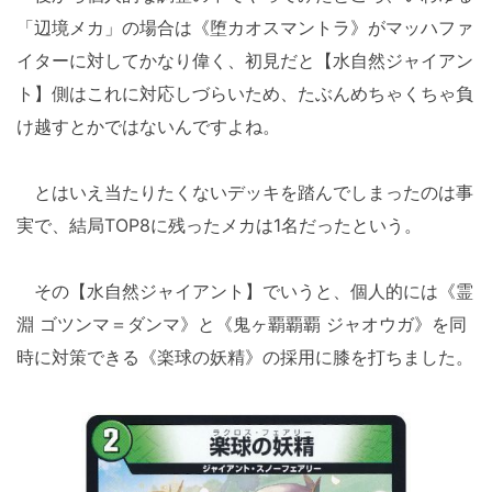
「辺境メカ」の場合は《堕カオスマントラ》がマッハファ
イターに対してかなり偉く、初見だと【水自然ジャイアン
ト】側はこれに対応しづらいため、たぶんめちゃくちゃ負
け越すとかではないんですよね。
とはいえ当たりたくないデッキを踏んでしまったのは事
実で、結局TOP8に残ったメカは1名だったという。
その【水自然ジャイアント】でいうと、個人的には《霊
淵 ゴツンマ＝ダンマ》と《鬼ヶ覇覇覇 ジャオウガ》を同
時に対策できる《楽球の妖精》の採用に膝を打ちました。