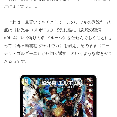
ごにょごにょ……。
それは一旦置いておくとして、このデッキの秀逸だった
点は《超光喜 エルボロム》で先に楯に《忍蛇の聖沌
c0br4》や《偽りの名 ドルーシ》を仕込んでおくことによ
って《鬼ヶ覇覇覇 ジャオウガ》を耐え、そのまま《アー
テル・ゴルギーニ》から切り返す、というような動きがで
きる点です。