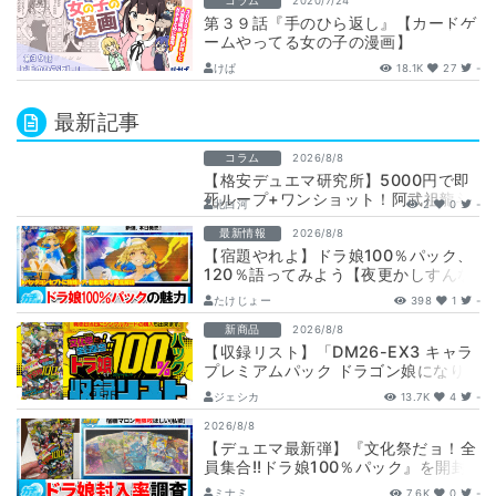
コラム
2020/7/24
第３９話『手のひら返し』【カードゲ
ームやってる女の子の漫画】
けぱ
18.1K
27
-
最新記事
コラム
2026/8/8
【格安デュエマ研究所】5000円で即
死ループ+ワンショット！阿武祖龍斗
北白河
2
0
-
必駆蛮
最新情報
2026/8/8
【宿題やれよ】ドラ娘100％パック、
120％語ってみよう【夜更かしすんな
よ】
たけじょー
398
1
-
新商品
2026/8/8
【収録リスト】「DM26-EX3 キャラ
プレミアムパック ドラゴン娘になり
たくないっ！ 文化祭だョ！全員集
ジェシカ
13.7K
4
-
合!…
2026/8/8
【デュエマ最新弾】『文化祭だョ！全
員集合!!ドラ娘100％パック』を開封
して封入率調査！【25周年/ドラゴン
ミナミ
7.6K
0
-