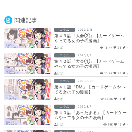
関連記事
コラム
2020/9/18
第４３話『大会②』【カードゲーム
やってる女の子の漫画】
けぱ
18.4K
28
-
コラム
2020/9/4
第４２話『大会①』【カードゲーム
やってる女の子の漫画】
けぱ
15.2K
24
-
コラム
2020/8/21
第４１話『DM』【カードゲームやっ
てる女の子の漫画】
けぱ
13.8K
14
-
コラム
2020/8/7
第４０話『あったまる』【カードゲー
ムやってる女の子の漫画】
けぱ
15K
15
-