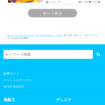
ちくわ。/ア...
4.3M
3.1K
-
すべて表示
ホーム
»
デュエルマスターズ
»
デュエルマスターズ - コラム
»
第１８話『おみくじ』【カードゲーム
やってる女の子の漫画】
提携サイト
スペシャルサンクス
DECK MAKER
遊戯王
デュエマ