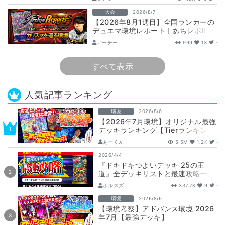
娘…
大会
2026/8/7
【2026年8月1週目】全国ランカーの
デュエマ環境レポート｜あちレポ!!
【毎週金曜更新】
アーチー
999
13
-
すべて表示
人気記事ランキング
環境
2026/8/6
【2026年7月環境】オリジナル最強
デッキランキング【Tierランキン
グ】
あーくん
5.5M
1.2K
-
2026/4/4
『ドキドキつよいデッキ 25の王
道』全デッキリストと最速攻略一覧
【DM26-SD1】
ボルスズ
337.7K
9
-
環境
2026/8/6
【環境考察】アドバンス環境 2026
年7月【最強デッキ】