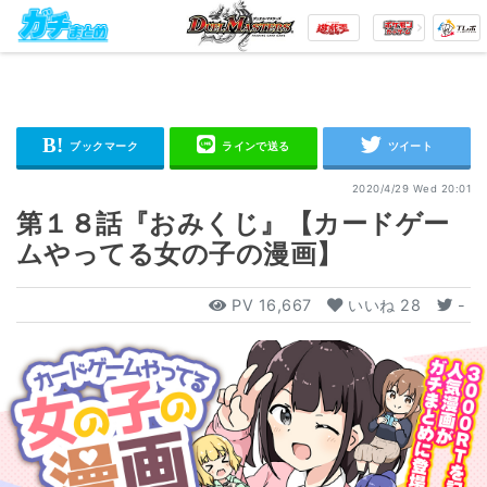
2020/4/29 Wed 20:01
第１８話『おみくじ』【カードゲー
ムやってる女の子の漫画】
PV
16,667
いいね
28
-