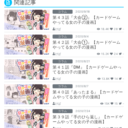
関連記事
コラム
2020/9/18
第４３話『大会②』【カードゲーム
やってる女の子の漫画】
けぱ
18.4K
28
-
コラム
2020/9/4
第４２話『大会①』【カードゲーム
やってる女の子の漫画】
けぱ
15.2K
24
-
コラム
2020/8/21
第４１話『DM』【カードゲームやっ
てる女の子の漫画】
けぱ
13.8K
14
-
コラム
2020/8/7
第４０話『あったまる』【カードゲー
ムやってる女の子の漫画】
けぱ
15K
15
-
コラム
2020/7/24
第３９話『手のひら返し』【カードゲ
ームやってる女の子の漫画】