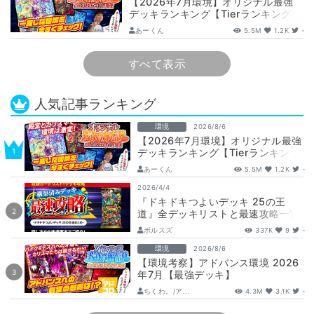
【2026年7月環境】オリジナル最強
デッキランキング【Tierランキング】
あーくん
5.5M
1.2K
-
すべて表示
人気記事ランキング
環境
2026/8/6
【2026年7月環境】オリジナル最強
デッキランキング【Tierランキン
グ】
あーくん
5.5M
1.2K
-
2026/4/4
『ドキドキつよいデッキ 25の王
道』全デッキリストと最速攻略一覧
【DM26-SD1】
ボルスズ
337K
9
-
環境
2026/8/6
【環境考察】アドバンス環境 2026
年7月【最強デッキ】
ちくわ。/ア...
4.3M
3.1K
-