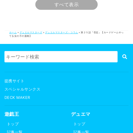
すべて表示
ホーム
»
デュエルマスターズ
»
デュエルマスターズ - コラム
»
第２５話『否定』【カードゲームやっ
てる女の子の漫画】
提携サイト
スペシャルサンクス
DECK MAKER
遊戯王
デュエマ
トップ
トップ
記事一覧
記事一覧