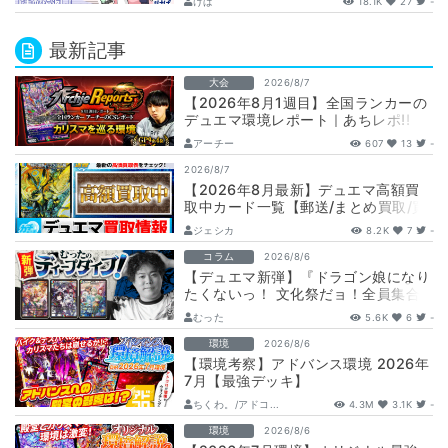
けぱ
18.1K
27
-
最新記事
大会
2026/8/7
【2026年8月1週目】全国ランカーの
デュエマ環境レポート｜あちレポ!!
【毎週金曜更新】
アーチー
607
13
-
2026/8/7
【2026年8月最新】デュエマ高額買
取中カード一覧【郵送/まとめ買取/買
取表/相場/金トレジャー】
ジェシカ
8.2K
7
-
コラム
2026/8/6
【デュエマ新弾】『ドラゴン娘になり
たくないっ！ 文化祭だョ！全員集合!!
ドラ娘100％パック』注目カードまと
むった
5.6K
6
-
め…
環境
2026/8/6
【環境考察】アドバンス環境 2026年
7月【最強デッキ】
ちくわ。/アドコ...
4.3M
3.1K
-
環境
2026/8/6