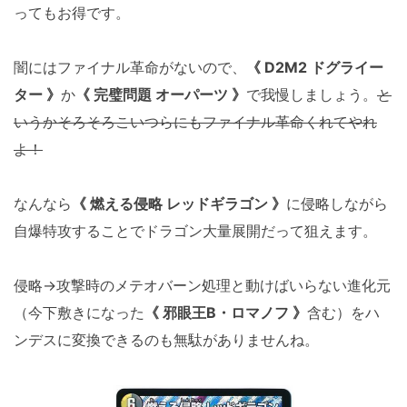
ってもお得です。
闇にはファイナル革命がないので、
《 D2M2 ドグライー
ター 》
か
《 完璧問題 オーパーツ 》
で我慢しましょう。
と
いうかそろそろこいつらにもファイナル革命くれてやれ
よ！
なんなら
《 燃える侵略 レッドギラゴン 》
に侵略しながら
自爆特攻することでドラゴン大量展開だって狙えます。
侵略→攻撃時のメテオバーン処理と動けばいらない進化元
（今下敷きになった
《 邪眼王B・ロマノフ 》
含む）をハ
ンデスに変換できるのも無駄がありませんね。