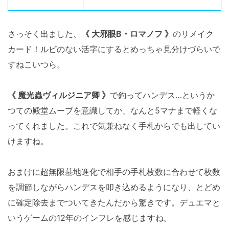
さっそく出ました、
《 大邪眼B・ロマノフ 》
のリメイク
カード！ルビのない活字にするとめっちゃ見分けづらいで
すねこいつら。
《 魔光蟲ヴィルジニア卿 》
で釣ってハンデス…というか
つての殿堂ムーブを意識してか、なんと5マナまで軽くな
ってくれました。これで気兼ねなく手札からでも出してい
けますね。
おまけに超無限墓地進化で相手の手札枚数に合わせて枚数
を調節しながらハンデスを叩き込めるようになり、とどめ
に確定除去までついてきたんだから驚きです。デュエマと
いうゲームの12年のインフレを感じますね。