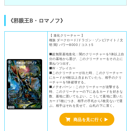
《邪眼王B・ロマノフ》
【 進化クリーチャー 】
種族 ダークロード/ドラゴン・ゾンビ/ナイト / 文
明 闇/ パワー8000 / コスト5
■超無限墓地進化：闇のクリーチャーを1体以上自
分の墓地から選び、このクリーチャーをその上に
重ねつつ出す。
■W・ブレイカー
■このクリーチャーが出た時、このクリーチャー
にカードが4枚以上含まれていたら、相手のクリ
ーチャーを1体破壊する。
■メテオバーン：このクリーチャーが攻撃する
時、このクリーチャーの下にあるカードを好きな
数、墓地に置いてもよい。こうして墓地に置いた
カード1枚につき、相手の手札から1枚見ないで選
ぶ。相手はそれを見せて、山札の下に置く。
商品を見に行く ▶