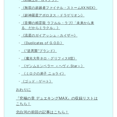
《無双の超越者ファイナル・ストームXX NEX》
《超神羅星アポロヌス・ドラゲリオン》
《音卿の精霊龍 ラフルル・ラブ/「未来から来
る、だからミラクル」》
《流星のガイアッシュ・カイザー》
《Duplicates of G.O.D.》
《“逆悪襲”ブランド》
《魔光大帝ネロ・グリフィスII世》
《ゲンムエンペラー ＜ヘヴィ.Star＞》
《ミロクの弟子 ニョライ》
《ゴッド・ゲート》
おわりに
『究極の章 デュエキングMAX』の収録リストは
こちら！
北白河の前回の記事はこちら！