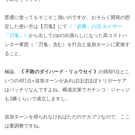
普通に使ってもそこそこ強いのですが、おそらく開発の想
定した使い方は【刃鬼】にて
《「必勝」の頂 カイザー
「刃鬼」》
から出してcipの出涸らしになった高コストハ
ンター軍団（「刃鬼」含む）を打点と追加ターンに変換す
ること。
極論、
《 不敗のダイハード・リュウセイ 》
の焼却1点とこ
いつの4打点+追加ターンがあればほぼほぼトリガーケア
はバッチリなんですよね。構成次第でガチンコ・ジャッジ
も3勝くらいで成立しますし。
追加ターンを得られなければただのデカブツなので、ここ
は要調整ですね。