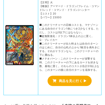
【文明】火
【種族】アーマード・ドラゴン/フレイム・コマン
ド/レッド・コマンド・ドラゴン/ハンター
【コスト】20
【パワー】23000
■このクリーチャーの召喚コストを、マナゾーン
にある自分のドラゴン1体につき2少なくする。た
だし、コストは0以下にはならない。
■超無限進化：ドラゴン1体以上の上に置く。
Q・ブレイカー
■このクリーチャーが出た時または自分のターン
のはじめに、自分の山札の上から1枚目を表向きに
する。それがドラゴンなら、このクリーチャーの
下に重ねる。
■メテオバーン：このクリーチャーが攻撃する
時、このクリーチャーの下にあるカードを好きな
数、墓地に置く。それらのコストが合計20以上な
ら、このターンの後に自分のターンを追加する。
商品を見に行く ▶