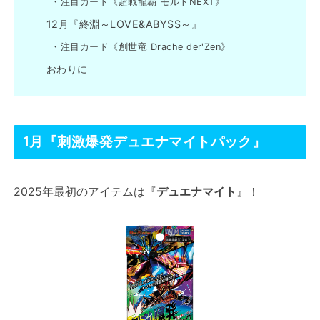
注目カード《超戦龍覇 モルトNEXT》
12月『終淵～LOVE&ABYSS～』
注目カード《創世竜 Drache der'Zen》
おわりに
1月『刺激爆発デュエナマイトパック』
2025年最初のアイテムは『
デュエナマイト
』！