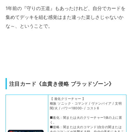
1年前の『守りの王道』もあったけれど、自分でカードを
集めてデッキを組む感覚はまた違った楽しさじゃないか
な～、ということで。
注目カード《血貴き侵略 ブラッドゾーン》
【 進化クリーチャー 】
種族 ソニック・コマンド / ヴァンパイア / 文明
闇/火 / パワー18000- / コスト6
■進化：闇または火のクリーチャー1体の上に置
く。
■侵略：闇または火のコマンド(自分の闇または
火のコマンドが攻撃する時、自分の手札にあるこ