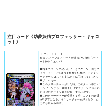
注目カード《幼夢妖精プロフェッサー・キャロ
ット》
【 クリーチャー 】
種族 スノーフェアリー / 文明 光/水/自然 / パワ
ー5500 / コスト7
■相手のターンの終わりに、そのターン、自分の
クリーチャーが4体以上離れていれば、このクリ
ーチャーをコストを支払わずに召喚してもよい。
■ブロッカー
■このクリーチャーが出た時、このターン中にバ
トルゾーンから、墓地またはマナゾーンに置かれ
た自分のカードを好きな数、手札に戻す。
■このクリーチャーが攻撃する時、コストの合計
が4以下になるようクリーチャーを好きな数、自
分の手札から出す。