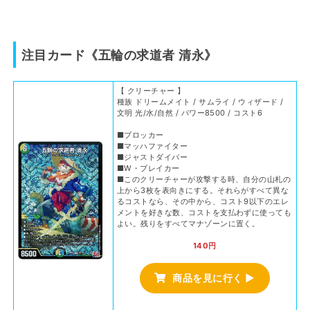
注目カード《五輪の求道者 清永》
【 クリーチャー 】
種族 ドリームメイト / サムライ / ウィザード /
文明 光/水/自然 / パワー8500 / コスト6
■ブロッカー
■マッハファイター
■ジャストダイバー
■W・ブレイカー
■このクリーチャーが攻撃する時、自分の山札の
上から3枚を表向きにする。それらがすべて異な
るコストなら、その中から、コスト9以下のエレ
メントを好きな数、コストを支払わずに使っても
よい。残りをすべてマナゾーンに置く。
140円
商品を見に行く ▶