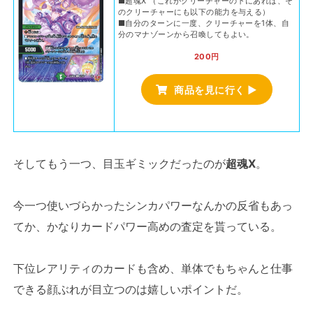
■超魂X （これがクリーチャーの下にあれば、そ
のクリーチャーにも以下の能力を与える）
■自分のターンに一度、クリーチャーを1体、自
分のマナゾーンから召喚してもよい。
200円
商品を見に行く ▶
そしてもう一つ、目玉ギミックだったのが
超魂X
。
今一つ使いづらかったシンカパワーなんかの反省もあっ
てか、かなりカードパワー高めの査定を貰っている。
下位レアリティのカードも含め、単体でもちゃんと仕事
できる顔ぶれが目立つのは嬉しいポイントだ。