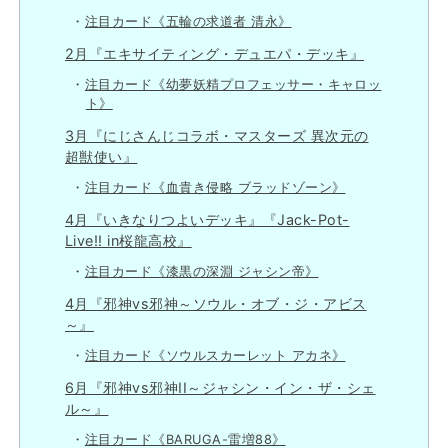
注目カード《五輪の求道者 清永》
2月『エキサイティング・デュエパ・デッキ』
注目カード《幼夢妖精プロフェッサー・キャロッ
ト》
3月『にじさんじコラボ・マスターズ 異次元の
超獣使い』
注目カード《血貴き侵略 ブラッドゾーン》
4月『いきなりつよいデッキ』『Jack-Pot-
Live!! in桜龍高校』
注目カード《漆黒の深淵 ジャシン帝》
4月『邪神vs邪神～ソウル・オブ・ジ・アビス
～』
注目カード《ソウルスカーレット アカネ》
6月『邪神vs邪神II～ジャシン・イン・ザ・シェ
ル～』
注目カード《BARUGA-雷増88》