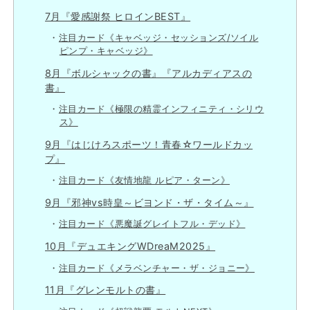
7月『愛感謝祭 ヒロインBEST』
注目カード《キャベッジ・セッションズ/ソイル
ピンプ・キャベッジ》
8月『ボルシャックの書』『アルカディアスの
書』
注目カード《極限の精霊インフィニティ・シリウ
ス》
9月『はじけろスポーツ！青春☆ワールドカッ
プ』
注目カード《友情地龍 ルピア・ターン》
9月『邪神vs時皇～ビヨンド・ザ・タイム～』
注目カード《悪魔誕グレイトフル・デッド》
10月『デュエキングWDreaM2025』
注目カード《メラベンチャー・ザ・ジョニー》
11月『グレンモルトの書』