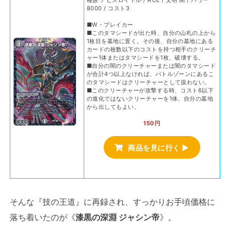
種族 アビスロイヤル / ACE / 文明 闇 / パワー
8000 / コスト3
■W・ブレイカー
■このタマシードが出た時、自分の山札の上から
1枚目を墓地に置く。その後、自分の墓地にある
カードの枚数以下のコストを持つ相手のクリーチ
ャー1体またはタマシードを1枚、破壊する。
■自分の闇のクリーチャーまたは闇のタマシード
が合計4つ以上なければ、バトルゾーンにあるこ
のタマシードはクリーチャーとして扱わない。
■このクリーチャーが攻撃する時、コスト6以下
の進化ではないクリーチャーを1体、自分の墓地
から出してもよい。
150円
商品を見に行く ▶
そんな『技の王道』に再録され、すっかりお手頃価格に
落ち着いたのが《
漆黒の深淵 ジャシン帝
》。