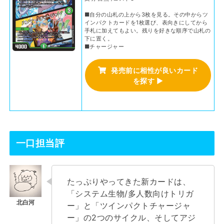
■自分の山札の上から3枚を見る。その中からツ
インパクトカードを1枚選び、表向きにしてから
手札に加えてもよい。残りを好きな順序で山札の
下に置く。
■チャージャー
発売前に相性が良いカード
を探す
▶
一口担当評
たっぷりやってきた新カードは、
「システム生物/多人数向けトリガ
ー」と「ツインパクトチャージャ
ー」の2つのサイクル、そしてアジ