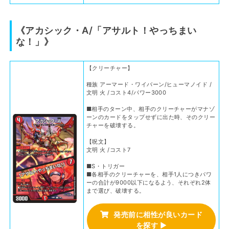
《アカシック・A/「アサルト！やっちまい
な！」》
【クリーチャー】
種族 アーマード・ワイバーン/ヒューマノイド /
文明 火 /コスト4/パワー3000
■相手のターン中、相手のクリーチャーがマナゾ
ーンのカードをタップせずに出た時、そのクリー
チャーを破壊する。
【呪文】
文明 火 /コスト7
■S・トリガー
■各相手のクリーチャーを、相手1人につきパワ
ーの合計が9000以下になるよう、それぞれ2体
まで選び、破壊する。
発売前に相性が良いカード
を探す
▶