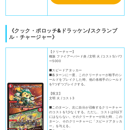
《クック・ポロッチ&ドラッケン/スクランブ
ル・チャージャー》
【クリーチャー】
種族 ファイアーバード炎 /文明 火 /コスト5/パワ
ー5000
■スピードアタッカー
■各ターンに一度、このクリーチャーが相手のシ
ールドをブレイクした時、他の各相手のシールド
を1つずつブレイクする。
【呪文】
文明 火 /コスト3
■このターン、次に自分が召喚するクリーチャー
のコストを1少なくする。ただし、コストは0以下
にはならない。そのクリーチャーが出た時、この
ターン、そのクリーチャーに「スピードアタッカ
ー」を与える。