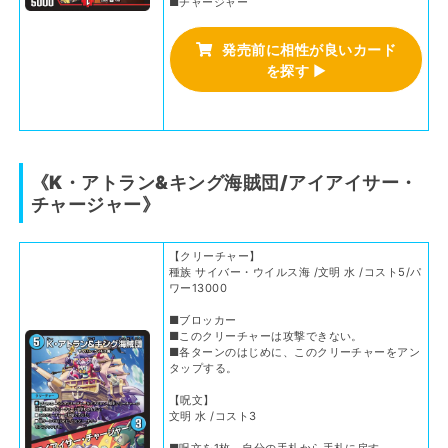
■チャージャー
発売前に相性が良いカード
を探す
▶
《K・アトラン&キング海賊団/アイアイサー・
チャージャー》
【クリーチャー】
種族 サイバー・ウイルス海 /文明 水 /コスト5/パ
ワー13000
■ブロッカー
■このクリーチャーは攻撃できない。
■各ターンのはじめに、このクリーチャーをアン
タップする。
【呪文】
文明 水 /コスト3
■呪文を1枚、自分の手札から手札に戻す。