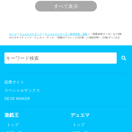
すべて表示
ホーム
»
デュエルマスターズ
»
デュエルマスターズ – 最新情報・速報
»
《慈愛妖精カーネ》など6枚
がエキサイティング・デュエパ・デッキ 「双極のアカシックZ計画」に収録判明！【4枚ずつくれ】
提携サイト
スペシャルサンクス
DECK MAKER
遊戯王
デュエマ
トップ
トップ