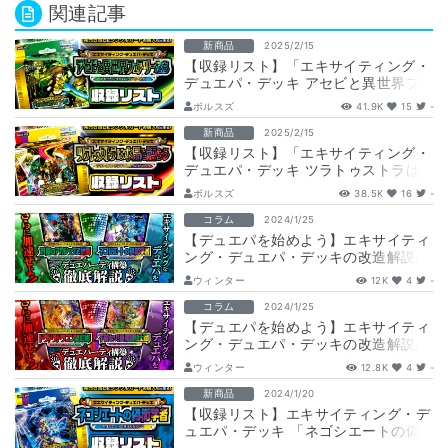
関連記事
新商品
2025/2/15
【収録リスト】「エキサイティング・
デュエパ・デッキ アセビと異世界フ
ェアリーたち」商品情報【DM24-
ボルスズ
41.9K
15
-
BD5】
新商品
2025/2/15
【収録リスト】「エキサイティング・
デュエパ・デッキ ツラトゥストラは
水晶と語らう」商品情報【DM24-
ボルスズ
38.5K
16
-
BD6】
コラム
2024/1/25
【デュエパを始めよう】エキサイティ
ング・デュエパ・デッキの改造解説記
事後編！【双極のアカシックZ計画・
ウィンター
12K
4
-
ネゴシエ…
コラム
2024/1/25
【デュエパを始めよう】エキサイティ
ング・デュエパ・デッキの改造解説記
事前編！【ドラドラドラゴン龍幻郷・
ウィンター
12.8K
4
-
不敬なり…
新商品
2024/1/20
【収録リスト】エキサイティング・デ
ュエパ・デッキ 「ネゴシエートの偽
衒学者」商品情報【DM23-BD7】