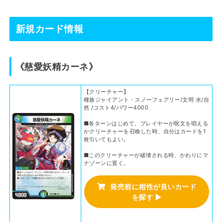
新規カード情報
《慈愛妖精カーネ》
【クリーチャー】
種族ジャイアント・スノーフェアリー/文明 水/自
然 /コスト4/パワー4000
■各ターンはじめて、プレイヤーが呪文を唱える
かクリーチャーを召喚した時、自分はカードを1
枚引いてもよい。
■このクリーチャーが破壊される時、かわりにマ
ナゾーンに置く。
発売前に相性が良いカード
を探す
▶