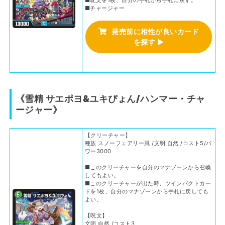
■チャージャー
発売前に相性が良いカード
を探す
▶
《雪精 サエポヨ&ユキぴょん/ハンマー・チャ
ージャー》
【クリーチャー】
種族 スノーフェアリー風 /文明 自然 /コスト5/パ
ワー3000
■このクリーチャーを自分のマナゾーンから召喚
してもよい。
■このクリーチャーが出た時、ツインパクトカー
ドを1枚、自分のマナゾーンから手札に戻しても
よい。
【呪文】
文明 自然 /コスト3