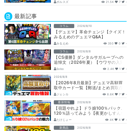
ボルスズ
21.5K
7
-
最新記事
コラム
2026/8/10
【デュエマ】革命チェンジ【クイズ！
みるえめのデュエマQ&A】
みるえめ
350
0
-
コラム
2026/8/8
【CS優勝】ダンタルサガループへの
追悼文（2026年夏）【ウワサの入賞
オリジナルデッキ紹介所 – …
Sobo
2.4K
1
-
2026/8/8
【2026年8月最新】デュエマ高額買
取中カード一覧【郵送/まとめ買取/買
取表/相場/金トレジャー】
ジェシカ
8.6K
7
-
最新情報
2026/8/8
【宿題やれよ】ドラ娘100％パック、
120％語ってみよう【夜更かしすんな
よ】
たけじょー
4K
4
-
新商品
2026/8/8