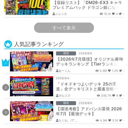
【収録リスト】「DM26-EX3 キャラ
プレミアムパック ドラゴン娘になり
たくないっ！ 文化祭だョ！全員集
ジェシカ
15.1K
4
-
合!…
すべて表示
人気記事ランキング
環境
2026/8/6
【2026年7月環境】オリジナル最強
デッキランキング【Tierランキン
グ】
あーくん
5.5M
1.2K
-
2026/4/4
『ドキドキつよいデッキ 25の王
道』全デッキリストと最速攻略一覧
【DM26-SD1】
ボルスズ
340.7K
9
-
環境
2026/8/6
【環境考察】アドバンス環境 2026
年7月【最強デッキ】
ちくわ。/ア...
4.3M
3.1K
-