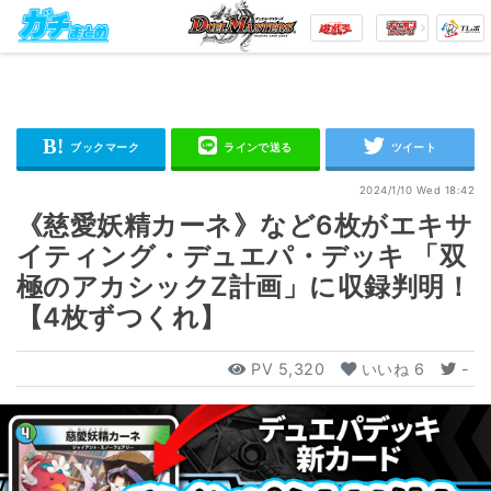
2024/1/10 Wed 18:42
《慈愛妖精カーネ》など6枚がエキサ
イティング・デュエパ・デッキ 「双
極のアカシックZ計画」に収録判明！
【4枚ずつくれ】
PV
5,320
いいね
6
-