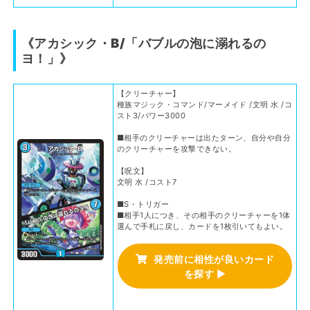
《アカシック・B/「バブルの泡に溺れるの
ヨ！」》
【クリーチャー】
種族マジック・コマンド/マーメイド /文明 水 /コ
スト3/パワー3000
■相手のクリーチャーは出たターン、自分や自分
のクリーチャーを攻撃できない。
【呪文】
文明 水 /コスト7
■S・トリガー
■相手1人につき、その相手のクリーチャーを1体
選んで手札に戻し、カードを1枚引いてもよい。
発売前に相性が良いカード
を探す
▶