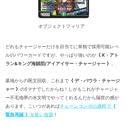
オブジェクトフィリア
どれもチャージャーだけを目当てに単独で採用可能レベ
ルのパワーカードですが、やっぱり強いのが
《 K・アト
ラン&キング海賊団/アイアイサー・チャージャー 》
。
墓地からの呪文回収、これまで
《 デ・バウラ・チャージ
ャー 》
の5マナでしたからね！しかもこれがチャージャ
ー不毛地帯の水文明でやってくれるんだから隔世の感が
あります。こいつがあれば
チェーンコンボの過程で
《
緊急再誕 》
を拾い放題
！