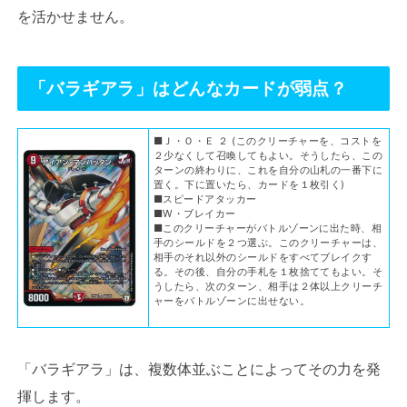
を活かせません。
「バラギアラ」はどんなカードが弱点？
■Ｊ・Ｏ・Ｅ ２ (このクリーチャーを、コストを
２少なくして召喚してもよい。そうしたら、この
ターンの終わりに、これを自分の山札の一番下に
置く。下に置いたら、カードを１枚引く)
■スピードアタッカー
■W・ブレイカー
■このクリーチャーがバトルゾーンに出た時、相
手のシールドを２つ選ぶ。このクリーチャーは、
相手のそれ以外のシールドをすべてブレイクす
る。その後、自分の手札を１枚捨ててもよい。そ
うしたら、次のターン、相手は２体以上クリーチ
ャーをバトルゾーンに出せない。
「バラギアラ」は、複数体並ぶことによってその力を発
揮します。