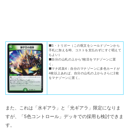
■S・トリガー（この呪文をシールドゾーンから
手札に加える時、コストを支払わずにすぐ唱えて
もよい）
■自分の山札の上から1枚目をマナゾーンに置
く。
■マナ武装4：自分のマナゾーンに多色カードが
4枚以上あれば、自分の山札の上からさらに2枚
をマナゾーンに置く。
また、これは「水ギアラ」と「光ギアラ」限定になりま
すが、「5色コントロール」デッキでの採用も検討できま
す。