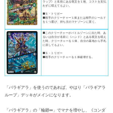
ラップ》と名前にある呪文を１枚、コストを支払
わずに唱えてもよい。
■Ｓ・トリガー
■相手のクリーチャー１体または相手のシールド
を１つ選び、持ち主のマナゾーンに置く。
■このクリーチャーがバトルゾーンに出た時、あ
るいは自分が名前に《ハンド》とある呪文を唱え
た時、クリーチャーを１体、自分の墓地から手札
に戻してもよい。
■Ｓ・トリガー
■相手のクリーチャーを１体破壊する。
「バラギアラ」を使うのであれば、やはり「バラギアラ
ループ」デッキがメインになります。
「バラギアラ」の「輪廻∞」でマナを増やし、《コンダ