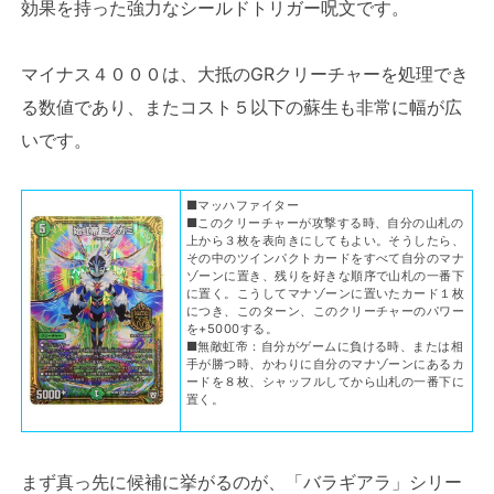
効果を持った強力なシールドトリガー呪文です。
マイナス４０００は、大抵のGRクリーチャーを処理でき
る数値であり、またコスト５以下の蘇生も非常に幅が広
いです。
■マッハファイター
■このクリーチャーが攻撃する時、自分の山札の
上から３枚を表向きにしてもよい。そうしたら、
その中のツインパクトカードをすべて自分のマナ
ゾーンに置き、残りを好きな順序で山札の一番下
に置く。こうしてマナゾーンに置いたカード１枚
につき、このターン、このクリーチャーのパワー
を+5000する。
■無敵虹帝：自分がゲームに負ける時、または相
手が勝つ時、かわりに自分のマナゾーンにあるカ
ードを８枚、シャッフルしてから山札の一番下に
置く。
まず真っ先に候補に挙がるのが、「バラギアラ」シリー