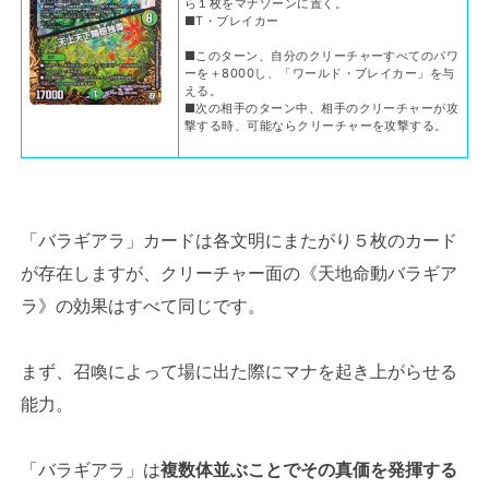
ら１枚をマナゾーンに置く。
■T・ブレイカー
■このターン、自分のクリーチャーすべてのパワ
ーを＋8000し、「ワールド・ブレイカー」を与
える。
■次の相手のターン中、相手のクリーチャーが攻
撃する時、可能ならクリーチャーを攻撃する。
「バラギアラ」カードは各文明にまたがり５枚のカード
が存在しますが、クリーチャー面の《天地命動バラギア
ラ》の効果はすべて同じです。
まず、召喚によって場に出た際にマナを起き上がらせる
能力。
「バラギアラ」は
複数体並ぶことでその真価を発揮する