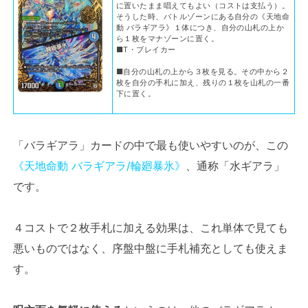
に置いたまま唱えてもよい（コストは支払う）。
そうした時、バトルゾーンにある自分の《天地命
動 バラギアラ》１体につき、自分の山札の上か
ら１枚をマナゾーンに置く。
■T・ブレイカー
■自分の山札の上から３枚を見る。その中から２
枚を自分の手札に加え、残りの１枚を山札の一番
下に置く。
「バラギアラ」カードの中で最も使いやすいのが、この
《天地命動 バラギアラ/輪廻暴氷》
、通称「水ギアラ」
です。
４コストで２枚手札に加える効果は、これ単体で見ても
悪いものではなく、序盤中盤に手札補充としても使えま
す。