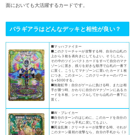
面においても大活躍するカードです。
バラギアラはどんなデッキと相性が良い？
■マッハファイター
■このクリーチャーが攻撃する時、自分の山札の
上から３枚を表向きにしてもよい。そうしたら、
その中のツインパクトカードをすべて自分のマナ
ゾーンに置き、残りを好きな順序で山札の一番下
に置く。こうしてマナゾーンに置いたカード１枚
につき、このターン、このクリーチャーのパワー
を+5000する。
■無敵虹帝：自分がゲームに負ける時、または相
手が勝つ時、かわりに自分のマナゾーンにあるカ
ードを８枚、シャッフルしてから山札の一番下に
置く。
■W・ブレイカー
■自分のターンのはじめに、このカードを自分の
マナゾーンから手札に戻してもよい。
■罠金乱舞：クリーチャーが攻撃する時、それが
このターン最初の攻撃なら、自分の手札から《ト