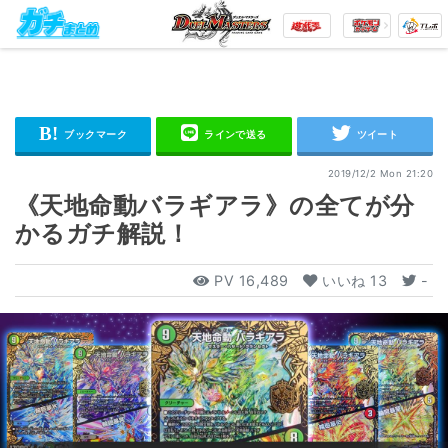
2019/12/2 Mon 21:20
《天地命動バラギアラ》の全てが分
かるガチ解説！
PV
16,489
いいね
13
-