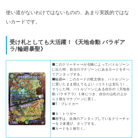
使い道がないわけではないものの、あまり実践的ではな
いカードです。
受け札としても大活躍！《天地命動 バラギア
ラ/輪廻暴聖》
■このクリーチャーが召喚によってバトルゾーン
に出た時、自分のマナゾーンにあるカードをすべ
てアンタップする。
■輪廻∞：このカードの呪文側を、バトルゾーン
に置いたまま唱えてもよい（コストは支払う）。
そうした時、バトルゾーンにある自分の《天地命
動 バラギアラ》１体につき、自分の山札の上か
ら１枚をマナゾーンに置く。
■T・ブレイカー
■Ｓ・トリガー
■相手は、自身のアンタップしているクリーチャ
ーを２体選び、タップする。
■カードを１枚引く。