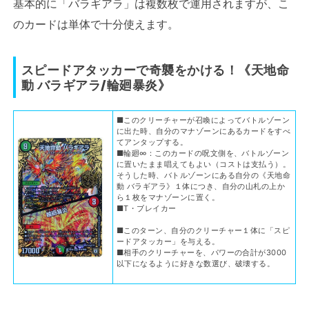
基本的に「バラギアラ」は複数枚で運用されますが、こ
のカードは単体で十分使えます。
スピードアタッカーで奇襲をかける！《
天地命
動 バラギアラ/輪廻暴炎
》
■このクリーチャーが召喚によってバトルゾーン
に出た時、自分のマナゾーンにあるカードをすべ
てアンタップする。
■輪廻∞：このカードの呪文側を、バトルゾーン
に置いたまま唱えてもよい（コストは支払う）。
そうした時、バトルゾーンにある自分の《天地命
動 バラギアラ》１体につき、自分の山札の上か
ら１枚をマナゾーンに置く。
■T・ブレイカー
■このターン、自分のクリーチャー１体に「スピ
ードアタッカー」を与える。
■相手のクリーチャーを、パワーの合計が3000
以下になるように好きな数選び、破壊する。