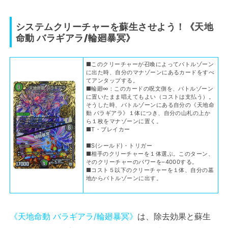
システムクリーチャーを蘇生させよう！《
天地
命動 バラギアラ/輪廻暴冥
》
■このクリーチャーが召喚によってバトルゾーン
に出た時、自分のマナゾーンにあるカードをすべ
てアンタップする。
■輪廻∞：このカードの呪文側を、バトルゾーン
に置いたまま唱えてもよい（コストは支払う）。
そうした時、バトルゾーンにある自分の《天地命
動 バラギアラ》１体につき、自分の山札の上か
ら１枚をマナゾーンに置く。
■T・ブレイカー
■S(シールド)・トリガー
■相手のクリーチャーを１体選ぶ。このターン、
そのクリーチャーのパワーを–4000する。
■コスト５以下のクリーチャーを１体、自分の墓
地からバトルゾーンに出す。
《天地命動 バラギアラ/輪廻暴冥》
は、除去効果と蘇生