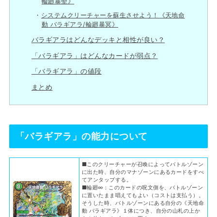
輪廻暴聖》
システムクリーチャーを蘇生させよう！《天地命
動 バラギアラ/輪廻暴冥》
バラギアラはどんなデッキと相性が良い？
「バラギアラ」はどんなカードが弱点？
「バラギアラ」の値段
まとめ
「バラギアラ」の能力について
■このクリーチャーが召喚によってバトルゾーン
に出た時、自分のマナゾーンにあるカードをすべ
てアンタップする。
■輪廻∞：このカードの呪文側を、バトルゾーン
に置いたまま唱えてもよい（コストは支払う）。
そうした時、バトルゾーンにある自分の《天地命
動 バラギアラ》１体につき、自分の山札の上か