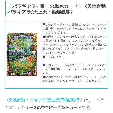
「バラギアラ」唯一の単色カード！《天地命動
バラギアラ/天上天下輪廻独尊》
■このクリーチャーが召喚によってバトルゾーン
に出た時、自分のマナゾーンにあるカードをすべ
てアンタップする。
■輪廻∞：このカードの呪文側を、バトルゾーン
に置いたまま唱えてもよい（コストは支払う）。
そうした時、バトルゾーンにある自分の《天地命
動 バラギアラ》１体につき、自分の山札の上か
ら１枚をマナゾーンに置く。
■T・ブレイカー
■このターン、自分のクリーチャーすべてのパワ
ーを＋8000し、「ワールド・ブレイカー」を与
える。
■次の相手のターン中、相手のクリーチャーが攻
撃する時、可能ならクリーチャーを攻撃する。
《天地命動 バラギアラ/天上天下輪廻独尊》
は、「バラ
ギアラ」シリーズの中で唯一の単色カードです。