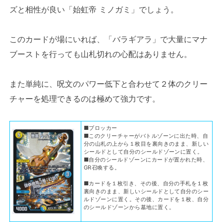
ズと相性が良い「始虹帝 ミノガミ」でしょう。
このカードが場にいれば、「バラギアラ」で大量にマナ
ブーストを行っても山札切れの心配はありません。
また単純に、呪文のパワー低下と合わせて２体のクリー
チャーを処理できるのは極めて強力です。
■ブロッカー
■このクリーチャーがバトルゾーンに出た時、自
分の山札の上から１枚目を裏向きのまま、新しい
シールドとして自分のシールドゾーンに置く。
■自分のシールドゾーンにカードが置かれた時、
GR召喚する。
■カードを１枚引き、その後、自分の手札を１枚
裏向きのまま、新しいシールドとして自分のシー
ルドゾーンに置く。その後、カードを１枚、自分
のシールドゾーンから墓地に置く。