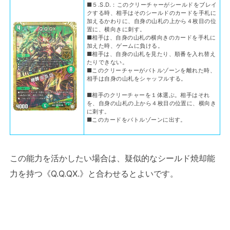
■５.S.D.：このクリーチャーがシールドをブレイ
クする時、相手はそのシールドのカードを手札に
加えるかわりに、自身の山札の上から４枚目の位
置に、横向きに刺す。
■相手は、自身の山札の横向きのカードを手札に
加えた時、ゲームに負ける。
■相手は、自身の山札を見たり、順番を入れ替え
たりできない。
■このクリーチャーがバトルゾーンを離れた時、
相手は自身の山札をシャッフルする。
■相手のクリーチャーを１体選ぶ。相手はそれ
を、自身の山札の上から４枚目の位置に、横向き
に刺す。
■このカードをバトルゾーンに出す。
この能力を活かしたい場合は、疑似的なシールド焼却能
力を持つ《Q.Q.QX.》と合わせるとよいです。