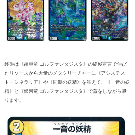
終盤は《超重竜 ゴルファンタジスタ》の終極宣言で伸び
たリソースから大量のメタクリーチャーに《アシステス
ト・シネラリア》や《同期の妖精》を添えて、《一音の妖
精》と《銀河竜 ゴルファンタジスタ》で蓋をしながら殴
ります。