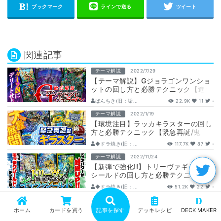
関連記事
テーマ解説
2022/7/29
【テーマ解説】Gジョラゴンワンショ
ットの回し方と必勝テクニック【進化
連鎖】
ばんちき(旧：垢...
22.9K
11
-
テーマ解説
2022/1/19
【環境注目】ラッカキラスターの回し
方と必勝テクニック【緊急再誕/鬼
羅.Star】
◆ドラ焼き(旧：...
117.7K
87
-
テーマ解説
2022/11/24
【新弾で強化!!】トリーヴァギャラク
シールドの回し方と必勝テクニック
【光水自然/青白緑/ドロマー】
◆ドラ焼き(旧：...
51.2K
22
-
D
テーマ解説
2026/3/12
【2026年3月版】アドバンス版ゴル
ホーム
カードを買う
記事を探す
デッキレシピ
DECK MAKER
ギーオージャーの回し方と必勝テクニ