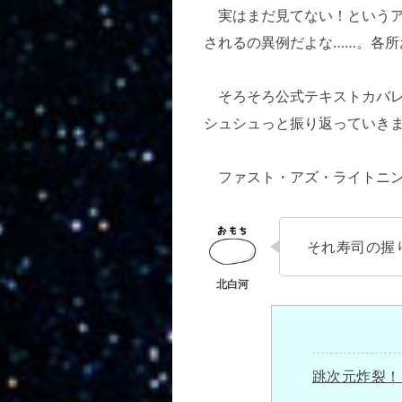
実はまだ見てない！というア
されるの異例だよな……。各所
そろそろ公式テキストカバレー
シュシュっと振り返っていき
ファスト・アズ・ライトニン
それ寿司の握
跳次元炸裂！