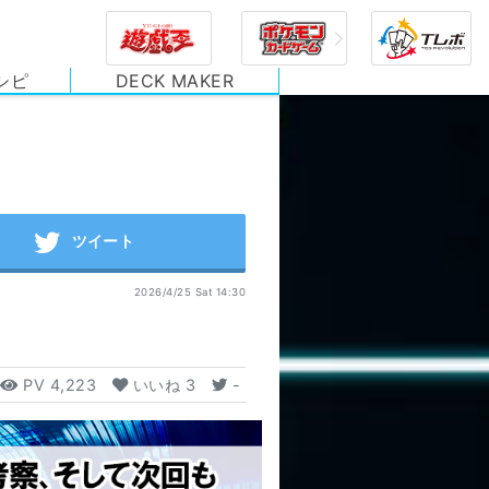
シピ
DECK MAKER
2026/4/25 Sat 14:30
PV
4,223
いいね
3
-