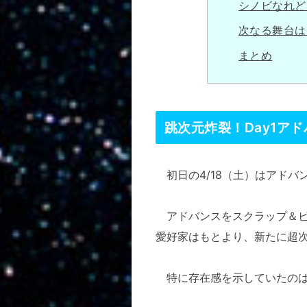
シノビなれど
次なる舞台は
まとめ
跳次元炸裂！Day1ア
初日の4/18（土）はアドバ
アドバンスをスクラップ＆ビ
愛好家はもとより、新たに超
特に存在感を示していたのは