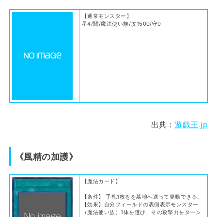
【通常モンスター】
星4/闇/魔法使い族/攻1500/守0
出典：
遊戯王.jp
《風精の加護》
【魔法カード】
【条件】 手札1枚をを墓地へ送って発動できる。
【効果】自分フィールドの表側表示モンスター
（魔法使い族）1体を選び、その攻撃力をターン