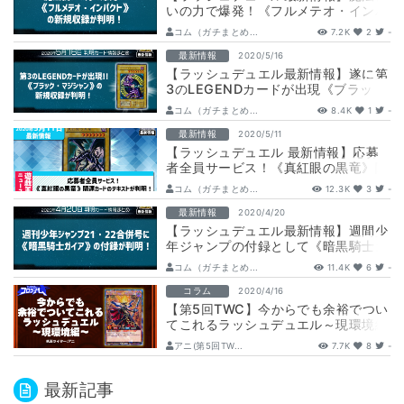
いの力で爆発！《フルメテオ・インパ
クト》の新規収録が判明！
コム（ガチまとめ...
7.2K
2
-
最新情報
2020/5/16
【ラッシュデュエル最新情報】遂に第
3のLEGENDカードが出現《ブラッ
ク・マジシャン》の新規収録が判明！
コム（ガチまとめ...
8.4K
1
-
最新情報
2020/5/11
【ラッシュデュエル 最新情報】応募
者全員サービス！《真紅眼の黒竜》関
連カードのテキストが判明！
コム（ガチまとめ...
12.3K
3
-
最新情報
2020/4/20
【ラッシュデュエル最新情報】週間少
年ジャンプの付録として《暗黒騎士ガ
イア》の新規収録が判明！
コム（ガチまとめ...
11.4K
6
-
コラム
2020/4/16
【第5回TWC】今からでも余裕でつい
てこれるラッシュデュエル～現環境編
～
アニ(第5回TW...
7.7K
8
-
最新記事