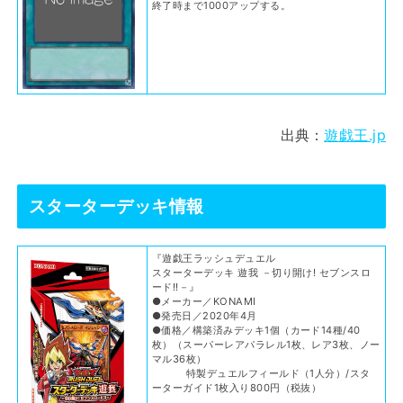
終了時まで1000アップする。
出典：
遊戯王.jp
スターターデッキ情報
『遊戯王ラッシュデュエル
スターターデッキ 遊我 －切り開け! セブンスロ
ード!!－』
●メーカー／KONAMI
●発売日／2020年4月
●価格／構築済みデッキ1個（カード14種/40
枚）（スーパーレアパラレル1枚、レア3枚、ノー
マル36枚）
特製デュエルフィールド（1人分）/スタ
ーターガイド1枚入り800円（税抜）