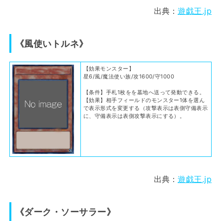
出典：
遊戯王.jp
《風使いトルネ》
【効果モンスター】
星6/風/魔法使い族/攻1600/守1000
【条件】手札1枚をを墓地へ送って発動できる。
【効果】相手フィールドのモンスター1体を選ん
で表示形式を変更する（攻撃表示は表側守備表示
に、守備表示は表側攻撃表示にする）。
出典：
遊戯王.jp
《ダーク・ソーサラー》