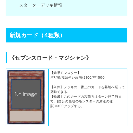
スターターデッキ情報
新規カード（4種類）
《セブンスロード・マジシャン》
【効果モンスター】
星7/闇/魔法使い族/攻2100/守1500
【条件】デッキの一番上のカードを墓地へ送って
発動できる。
【効果】このカードの攻撃力はターン終了時ま
で、[自分の墓地のモンスターの属性の種
類]×300アップする。