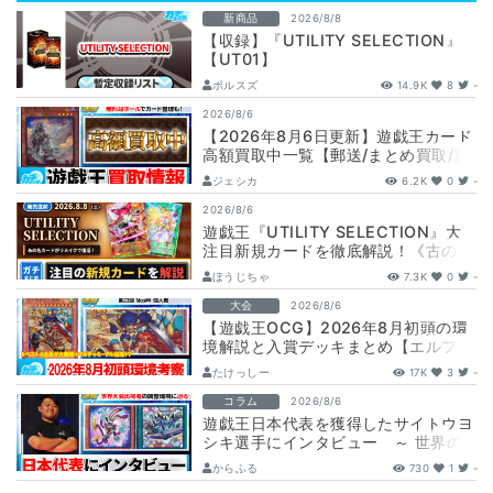
新商品
2026/8/8
【収録】『UTILITY SELECTION』
【UT01】
ボルスズ
14.9K
8
-
2026/8/6
【2026年8月6日更新】遊戯王カード
高額買取中一覧【郵送/まとめ買取/買
取表/相場/レリーフ】
ジェシカ
6.2K
0
-
2026/8/6
遊戯王『UTILITY SELECTION』大
注目新規カードを徹底解説！《古の秘
儀/聖なる心のバリア －マイン…
ほうじちゃ
7.3K
0
-
大会
2026/8/6
【遊戯王OCG】2026年8月初頭の環
境解説と入賞デッキまとめ【エルフェ
ンノーツ/トゥーン/キラーチューン/
たけっしー
17K
3
-
ウ…
コラム
2026/8/6
遊戯王日本代表を獲得したサイトウヨ
シキ選手にインタビュー ～ 世界の
舞台へ挑む、サイトウ選手の軌跡と決
からふる
730
1
-
意 ～