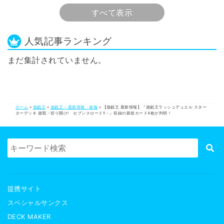
すべて表示
人気記事ランキング
まだ集計されていません。
ホーム
»
遊戯王
»
遊戯王 – 最新情報・速報
»
【遊戯王 最新情報】『遊戯王ラッシュデュエル スター
ターデッキ 遊我－切り開け! セブンスロード!!－』収録の新規カード4枚が判明！
提携サイト
スペシャルサンクス
DECK MAKER