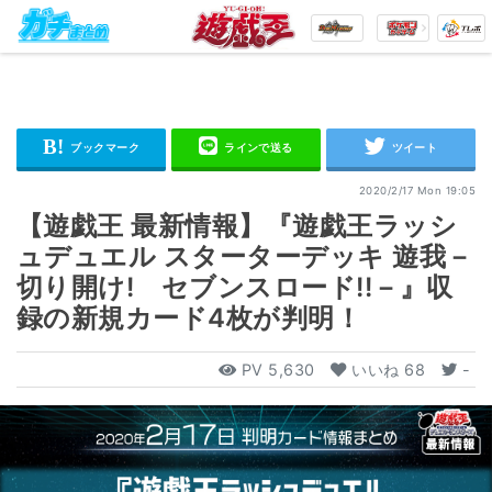
2020/2/17 Mon 19:05
【遊戯王 最新情報】『遊戯王ラッシ
ュデュエル スターターデッキ 遊我－
切り開け! セブンスロード!!－』収
録の新規カード4枚が判明！
PV
5,630
いいね
68
-