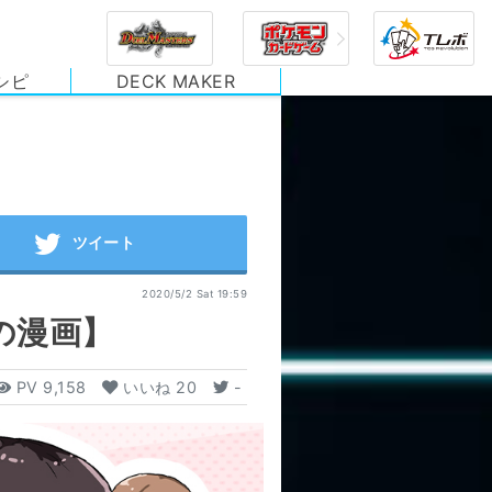
シピ
DECK MAKER
2020/5/2 Sat 19:59
の漫画】
PV
9,158
いいね
20
-