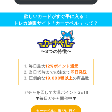
欲しいカードがすぐ手に入る！
トレカ通販サイト「カーナベル 」って？
〜3つの特徴〜
毎日最大
12%ポイント還元
当日15時までの注文で
即日発送
圧倒的な
19,000種以上
の商品数
ガチャを回して大量ポイントGET!!
▼毎日ガチャ開催中▼
カーナベルに遊びに行く